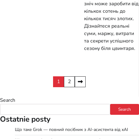
зніч може заробити від
кількох сотень до
кількох тисяч злотих.
Дізнайтеся реальні
суми, маржу, витрати
та секрети успішного
сезону біля цвинтаря.
Posts
1
2
pagination
Search
Search
Ostatnie posty
Що таке Grok — повний посібник з AI-асистента від xAI