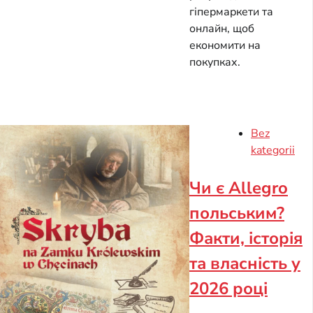
гіпермаркети та
онлайн, щоб
економити на
покупках.
Bez
kategorii
Чи є Allegro
польським?
Факти, історія
та власність у
2026 році