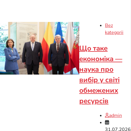
Bez
kategorii
Що таке
економіка —
наука про
вибір у світі
обмежених
ресурсів
admin
31.07.2026