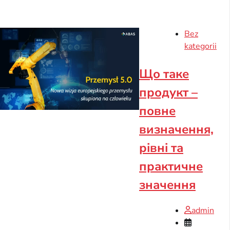
Bez
kategorii
Що таке
продукт –
повне
визначення,
рівні та
практичне
значення
admin