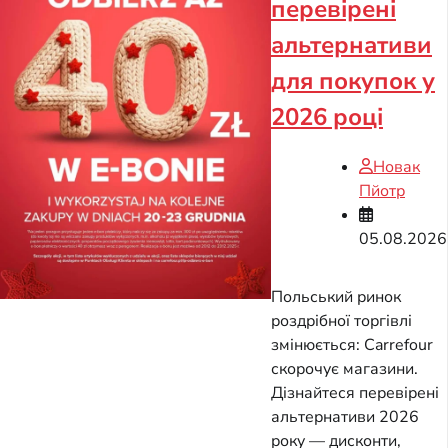
перевірені
альтернативи
для покупок у
2026 році
Новак
Пйотр
05.08.2026
Польський ринок
роздрібної торгівлі
змінюється: Carrefour
скорочує магазини.
Дізнайтеся перевірені
альтернативи 2026
року — дисконти,