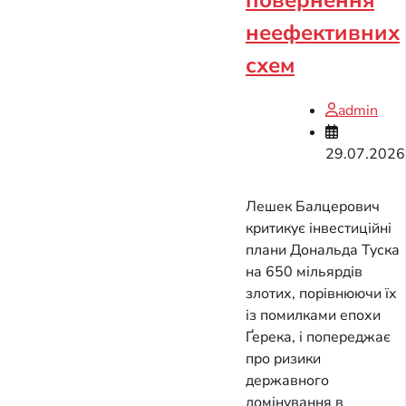
повернення
неефективних
схем
admin
29.07.2026
Лешек Балцерович
критикує інвестиційні
плани Дональда Туска
на 650 мільярдів
злотих, порівнюючи їх
із помилками епохи
Ґерека, і попереджає
про ризики
державного
домінування в