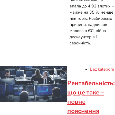
ціна пачки масла
впала до 4,92 злотих –
майже на 35 % менше,
ніж торік. Розбираємо
причини: надлишок
молока в ЄС, війна
дискаунтерів і
сезонність.
Bez kategorii
Рентабельність:
що це таке –
повне
пояснення