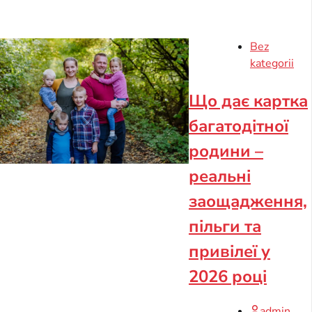
Bez
kategorii
Що дає картка
багатодітної
родини –
реальні
заощадження,
пільги та
привілеї у
2026 році
admin