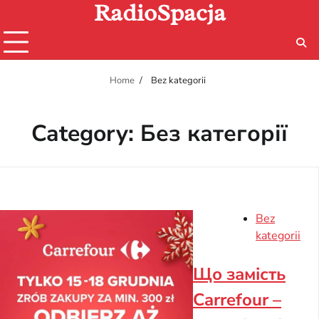
RadioSpacja
Skip
to
content
Home
Bez kategorii
Category:
Без категорії
Bez
kategorii
Що замість
Carrefour –