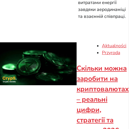
витратами енергії
завдяки аеродинаміці
та взаємній співпраці.
Aktualności
Przyroda
Скільки можна
заробити на
криптовалютах
– реальні
цифри,
стратегії та