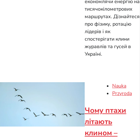
економлячи енергію на
тисячокілометрових
маршрутах. Дізнайтеся
про фізику, ротацію
лідерів і як
спостерігати клини
журавлів та гусей в
Україні.
Nauka
Przyroda
Чому птахи
літають
клином –