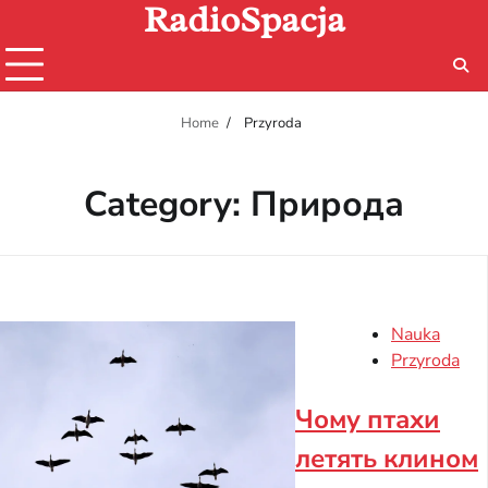
RadioSpacja
Skip
to
content
Home
Przyroda
Category:
Природа
Nauka
Przyroda
Чому птахи
летять клином