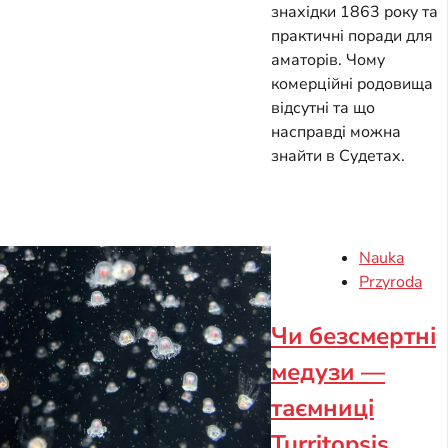
знахідки 1863 року та
практичні поради для
аматорів. Чому
комерційні родовища
відсутні та що
насправді можна
знайти в Судетах.
Nauka
Przyroda
Чи безсмертні
медузи —
таємниці
Turritopsis