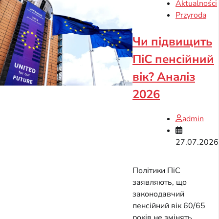
Aktualności
Przyroda
Чи підвищить
ПіС пенсійний
вік? Аналіз
2026
admin
27.07.2026
Політики ПіС
заявляють, що
законодавчий
пенсійний вік 60/65
років не змінять.