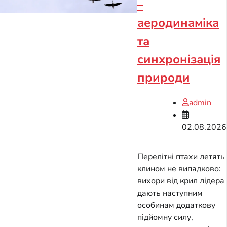
–
аеродинаміка
та
синхронізація
природи
admin
02.08.2026
Перелітні птахи летять
клином не випадково:
вихори від крил лідера
дають наступним
особинам додаткову
підйомну силу,