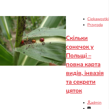
Ciekawostki
Przyroda
Скільки
сонечок у
Польщі –
повна карта
видів, інвазія
та секрети
цяток
admin