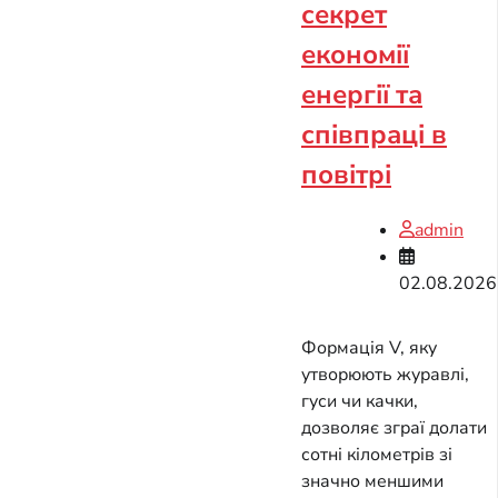
секрет
економії
енергії та
співпраці в
повітрі
admin
02.08.2026
Формація V, яку
утворюють журавлі,
гуси чи качки,
дозволяє зграї долати
сотні кілометрів зі
значно меншими