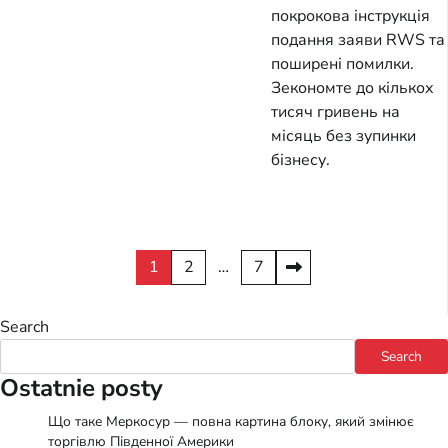
покрокова інструкція
подання заяви RWS та
поширені помилки.
Зекономте до кількох
тисяч гривень на
місяць без зупинки
бізнесу.
Posts
1
2
…
7
pagination
Search
Search
Ostatnie posty
Що таке Меркосур — повна картина блоку, який змінює
торгівлю Південної Америки