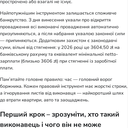
прострочено або взагалі не існує.
Найпотужнішим інструментом залишається споживче
банкрутство. З дня винесення ухвали про відкриття
провадження всі виконавчі провадження автоматично
призупиняються, а після набрання ухвалою законної сили
— припиняються. Додатковим захистом є законодавчі
суми, вільні від стягнення: у 2026 році це 3604,50 zł на
банківському рахунку та еквівалент мінімальної netto-
зарплати (близько 3606 zł) при стягненні із заробітної
плати.
Пам’ятайте головне правило: час — головний ворог
боржника. Кожен правовий інструмент має жорсткі строки,
а ігнорування листів від виконавця — найкоротший шлях
до втрати квартири, авто та заощаджень.
Перший крок – зрозуміти, хто такий
виконавець і чого він не може