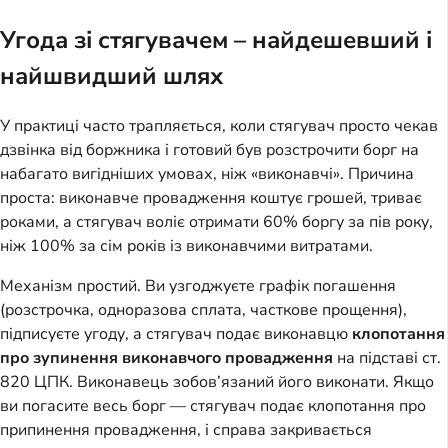
Угода зі стягувачем – найдешевший і
найшвидший шлях
У практиці часто трапляється, коли стягувач просто чекав
дзвінка від боржника і готовий був розстрочити борг на
набагато вигідніших умовах, ніж «виконавчі». Причина
проста: виконавче провадження коштує грошей, триває
роками, а стягувач воліє отримати 60% боргу за пів року,
ніж 100% за сім років із виконавчими витратами.
Механізм простий. Ви узгоджуєте графік погашення
(розстрочка, одноразова сплата, часткове прощення),
підписуєте угоду, а стягувач подає виконавцю
клопотання
про зупинення виконавчого провадження
на підставі ст.
820 ЦПК. Виконавець зобов’язаний його виконати. Якщо
ви погасите весь борг — стягувач подає клопотання про
припинення провадження, і справа закривається