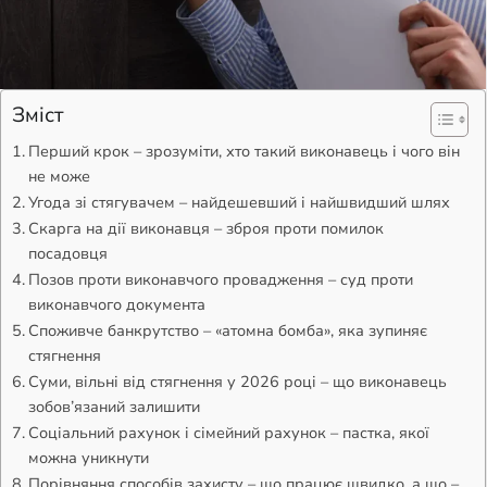
Зміст
Перший крок – зрозуміти, хто такий виконавець і чого він
не може
Угода зі стягувачем – найдешевший і найшвидший шлях
Скарга на дії виконавця – зброя проти помилок
посадовця
Позов проти виконавчого провадження – суд проти
виконавчого документа
Споживче банкрутство – «атомна бомба», яка зупиняє
стягнення
Суми, вільні від стягнення у 2026 році – що виконавець
зобов’язаний залишити
Соціальний рахунок і сімейний рахунок – пастка, якої
можна уникнути
Порівняння способів захисту – що працює швидко, а що –