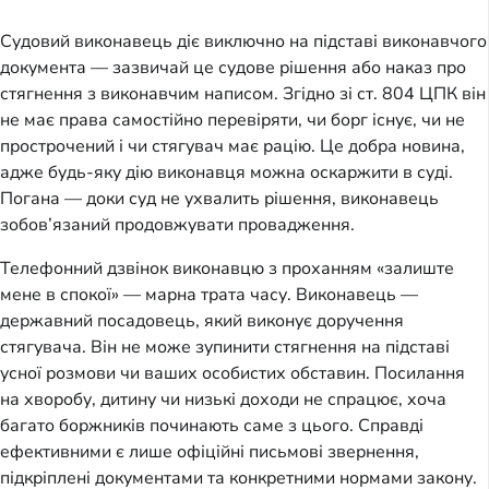
Судовий виконавець діє виключно на підставі виконавчого
документа — зазвичай це судове рішення або наказ про
стягнення з виконавчим написом. Згідно зі ст. 804 ЦПК він
не має права самостійно перевіряти, чи борг існує, чи не
прострочений і чи стягувач має рацію. Це добра новина,
адже будь-яку дію виконавця можна оскаржити в суді.
Погана — доки суд не ухвалить рішення, виконавець
зобов’язаний продовжувати провадження.
Телефонний дзвінок виконавцю з проханням «залиште
мене в спокої» — марна трата часу. Виконавець —
державний посадовець, який виконує доручення
стягувача. Він не може зупинити стягнення на підставі
усної розмови чи ваших особистих обставин. Посилання
на хворобу, дитину чи низькі доходи не спрацює, хоча
багато боржників починають саме з цього. Справді
ефективними є лише офіційні письмові звернення,
підкріплені документами та конкретними нормами закону.