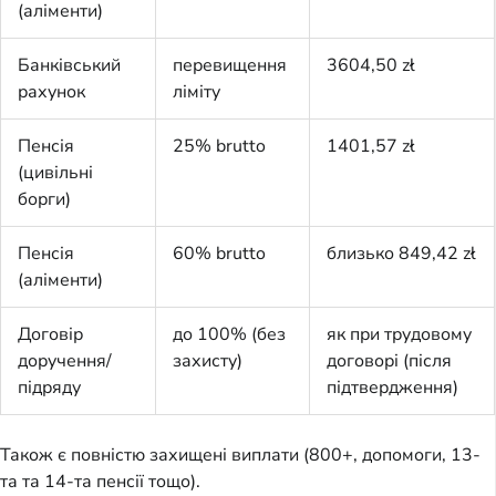
(аліменти)
Банківський
перевищення
3604,50 zł
рахунок
ліміту
Пенсія
25% brutto
1401,57 zł
(цивільні
борги)
Пенсія
60% brutto
близько 849,42 zł
(аліменти)
Договір
до 100% (без
як при трудовому
доручення/
захисту)
договорі (після
підряду
підтвердження)
Також є повністю захищені виплати (800+, допомоги, 13-
та та 14-та пенсії тощо).