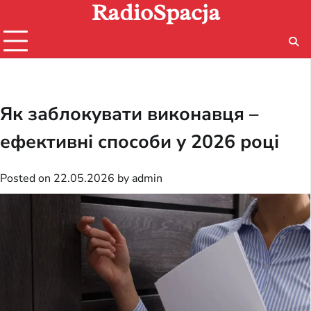
RadioSpacja
Skip
to
content
Як заблокувати виконавця –
ефективні способи у 2026 році
Posted on
22.05.2026
by
admin