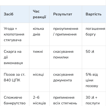
Час
Засіб
Результат
Вартість
реакції
Угода +
кілька
призупинення
погашення
клопотання
днів
/ припинення
боргу
стягувача
Скарга на
тижні
скасування
50 zł
дії
помилки
виконавця
Позов за ст.
місяці
скасування
5% від
840 ЦПК
документа
ціни
позову
Споживче
2–6
припинення
30 zł +
банкрутство
місяців
всіх стягнень
послуги