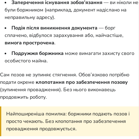
Заперечення існування зобов’язання
— ви ніколи не
були боржником (наприклад, документ надіслано на
неправильну адресу).
Подія після виникнення документа
— борг
сплачено, відбулося зарахування або, найчастіше,
вимога прострочена
.
Подружжя боржника
може вимагати захисту свого
особистого майна.
Сам позов не зупиняє стягнення. Обов’язково потрібно
подати окреме
клопотання про забезпечення позову
(зупинення провадження). Без нього виконавець
продовжить роботу.
Найпоширеніша помилка: боржники подають позов і
просто чекають. Без клопотання про забезпечення
провадження продовжується.