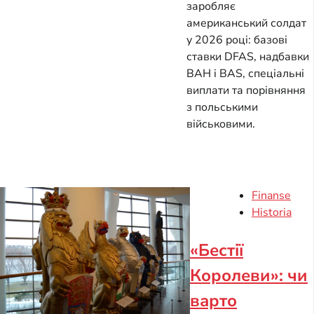
заробляє
американський солдат
у 2026 році: базові
ставки DFAS, надбавки
BAH і BAS, спеціальні
виплати та порівняння
з польськими
військовими.
Finanse
Historia
«Бестії
Королеви»: чи
варто