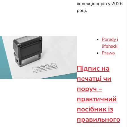
колекціонерів у 2026
році.
Porady i
lifehacki
Prawo
Підпис на
печатці чи
поруч –
практичний
посібник із
правильного