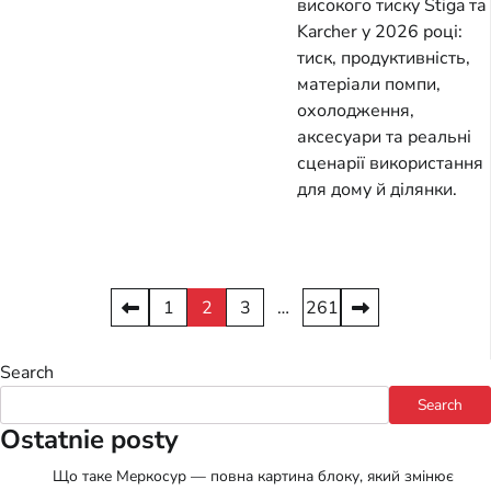
високого тиску Stiga та
Karcher у 2026 році:
тиск, продуктивність,
матеріали помпи,
охолодження,
аксесуари та реальні
сценарії використання
для дому й ділянки.
Posts
1
2
3
…
261
pagination
Search
Search
Ostatnie posty
Що таке Меркосур — повна картина блоку, який змінює