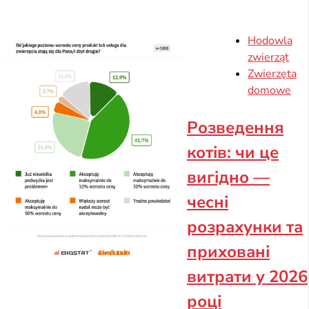
Hodowla
zwierząt
Zwierzęta
domowe
Розведення
котів: чи це
вигідно —
чесні
розрахунки та
приховані
витрати у 2026
році