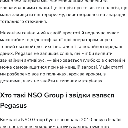
символом напруги між забезпеченням безпеки та 
зловживаннями влади. Це історія про те, як технологія, що 
мала захищати від тероризму, перетворилася на знаряддя 
тотального стеження.
Механізм геніальний у своїй простоті й водночас лякає 
масштабом: від ідентифікації цілі оператором через 
точний експлойт до тихої інсталяції та постійної передачі 
даних. Pegasus не залишає слідів, які міг би виявити 
звичайний антивірус, — він ховається глибоко в системі й 
може самознищитися при найменшій загрозі. У цій статті 
ми розберемо все по поличках, крок за кроком, з 
деталями, яких не знайти в типових матеріалах.
Хто такі NSO Group і звідки взявся
Pegasus
Компанія NSO Group була заснована 2010 року в Ізраїлі 
для постачання урядовим структурам інструментів 