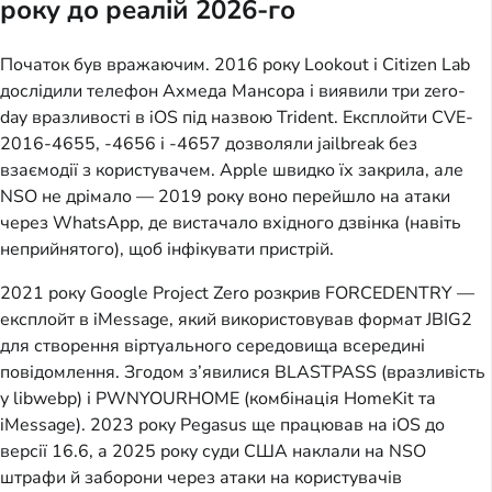
року до реалій 2026-го
Початок був вражаючим. 2016 року Lookout і Citizen Lab 
дослідили телефон Ахмеда Мансора і виявили три zero-
day вразливості в iOS під назвою Trident. Експлойти CVE-
2016-4655, -4656 і -4657 дозволяли jailbreak без 
взаємодії з користувачем. Apple швидко їх закрила, але 
NSO не дрімало — 2019 року воно перейшло на атаки 
через WhatsApp, де вистачало вхідного дзвінка (навіть 
неприйнятого), щоб інфікувати пристрій.
2021 року Google Project Zero розкрив FORCEDENTRY — 
експлойт в iMessage, який використовував формат JBIG2 
для створення віртуального середовища всередині 
повідомлення. Згодом з’явилися BLASTPASS (вразливість 
у libwebp) і PWNYOURHOME (комбінація HomeKit та 
iMessage). 2023 року Pegasus ще працював на iOS до 
версії 16.6, а 2025 року суди США наклали на NSO 
штрафи й заборони через атаки на користувачів 