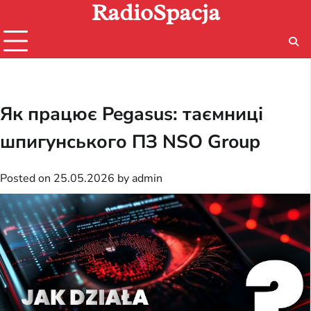
RadioSpacja
Skip
to
content
Як працює Pegasus: таємниці
шпигунського ПЗ NSO Group
Posted on
25.05.2026
by
admin