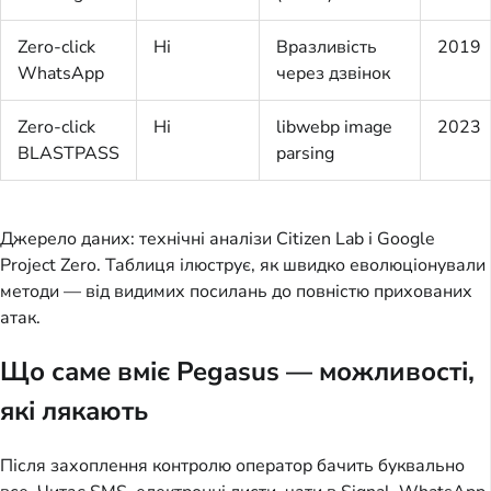
Zero-click
Ні
Вразливість
2019
WhatsApp
через дзвінок
Zero-click
Ні
libwebp image
2023
BLASTPASS
parsing
Джерело даних: технічні аналізи Citizen Lab і Google 
Project Zero. Таблиця ілюструє, як швидко еволюціонували 
методи — від видимих посилань до повністю прихованих 
атак.
Що саме вміє Pegasus — можливості,
які лякають
Після захоплення контролю оператор бачить буквально 