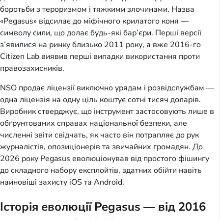
боротьби з тероризмом і тяжкими злочинами. Назва 
«Pegasus» відсилає до міфічного крилатого коня — 
символу сили, що долає будь-які бар’єри. Перші версії 
з’явилися на ринку близько 2011 року, а вже 2016-го 
Citizen Lab виявив перші випадки використання проти 
правозахисників.
NSO продає ліцензії виключно урядам і розвідслужбам — 
одна ліцензія на одну ціль коштує сотні тисяч доларів. 
Виробник стверджує, що інструмент застосовують лише в 
обґрунтованих справах національної безпеки, але 
численні звіти свідчать, як часто він потрапляє до рук 
журналістів, опозиціонерів та звичайних громадян. До 
2026 року Pegasus еволюціонував від простого фішингу 
до складного набору експлойтів, здатних обійти навіть 
найновіші захисту iOS та Android.
Історія еволюції Pegasus — від 2016