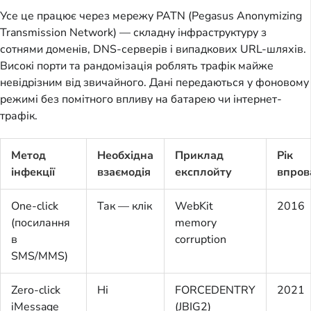
Усе це працює через мережу PATN (Pegasus Anonymizing 
Transmission Network) — складну інфраструктуру з 
сотнями доменів, DNS-серверів і випадкових URL-шляхів. 
Високі порти та рандомізація роблять трафік майже 
невідрізним від звичайного. Дані передаються у фоновому 
режимі без помітного впливу на батарею чи інтернет-
трафік.
Метод
Необхідна
Приклад
Рік
інфекції
взаємодія
експлойту
впров
One-click
Так — клік
WebKit
2016
(посилання
memory
в
corruption
SMS/MMS)
Zero-click
Ні
FORCEDENTRY
2021
iMessage
(JBIG2)