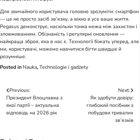
Для звичайного користувача головне зрозуміти: смартфон 
— це не просто засіб зв’язку, а вікно в усе ваше життя. 
Pegasus демонструє, наскільки тонка межа між захистом і 
зловживанням. Обізнаність і регулярні оновлення — 
найкраща зброя, яка в нас є. Технології біжать уперед, але 
ми, користувачі, можемо навчитися бігти швидше й 
розумніше.
Posted in
Nauka
,
Technologie i gadżety
Post
Previous:
Next:
Президент Влоцлавка з
Як здобути довіру:
navigation
якої партії – актуальна
глибокий посібник з
відповідь на 2026 рік
побудови тривалих
зв’язків