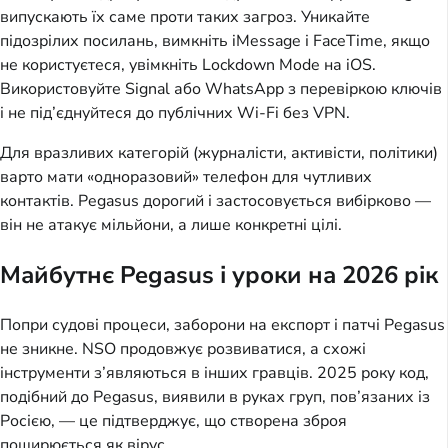
випускають їх саме проти таких загроз. Уникайте 
підозрілих посилань, вимкніть iMessage і FaceTime, якщо 
не користуєтеся, увімкніть Lockdown Mode на iOS. 
Використовуйте Signal або WhatsApp з перевіркою ключів 
і не під’єднуйтеся до публічних Wi-Fi без VPN.
Для вразливих категорій (журналісти, активісти, політики) 
варто мати «одноразовий» телефон для чутливих 
контактів. Pegasus дорогий і застосовується вибірково — 
він не атакує мільйони, а лише конкретні цілі.
Майбутнє Pegasus і уроки на 2026 рік
Попри судові процеси, заборони на експорт і патчі Pegasus 
не зникне. NSO продовжує розвиватися, а схожі 
інструменти з’являються в інших гравців. 2025 року код, 
подібний до Pegasus, виявили в руках груп, пов’язаних із 
Росією, — це підтверджує, що створена зброя 
поширюється як вірус.