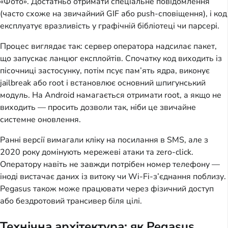
«Фото». Достатньо отримати спеціальне повідомлення 
(часто схоже на звичайний GIF або push-сповіщення), і код 
експлуатує вразливість у графічній бібліотеці чи парсері.
Процес виглядає так: сервер оператора надсилає пакет, 
що запускає ланцюг експлойтів. Спочатку код виходить із 
пісочниці застосунку, потім псує пам’ять ядра, виконує 
jailbreak або root і встановлює основний шпигунський 
модуль. На Android намагається отримати root, а якщо не 
виходить — просить дозволи так, ніби це звичайне 
системне оновлення.
Ранні версії вимагали кліку на посилання в SMS, але з 
2020 року домінують мережеві атаки та zero-click. 
Оператору навіть не завжди потрібен номер телефону — 
іноді вистачає даних із витоку чи Wi-Fi-з’єднання поблизу. 
Pegasus також може працювати через фізичний доступ 
або бездротовий трансивер біля цілі.
Технічна архітектура: як Pegasus