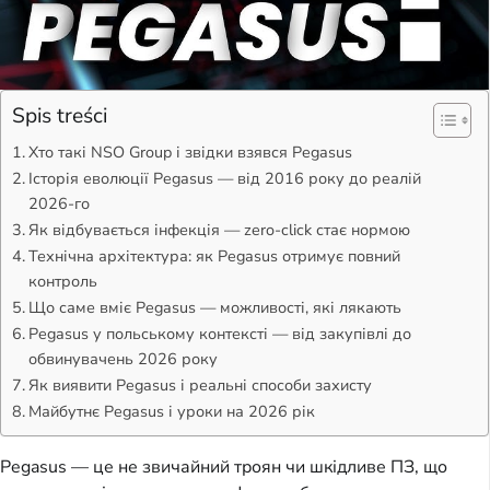
Spis treści
Хто такі NSO Group і звідки взявся Pegasus
Історія еволюції Pegasus — від 2016 року до реалій
2026-го
Як відбувається інфекція — zero-click стає нормою
Технічна архітектура: як Pegasus отримує повний
контроль
Що саме вміє Pegasus — можливості, які лякають
Pegasus у польському контексті — від закупівлі до
обвинувачень 2026 року
Як виявити Pegasus і реальні способи захисту
Майбутнє Pegasus і уроки на 2026 рік
Pegasus — це не звичайний троян чи шкідливе ПЗ, що 