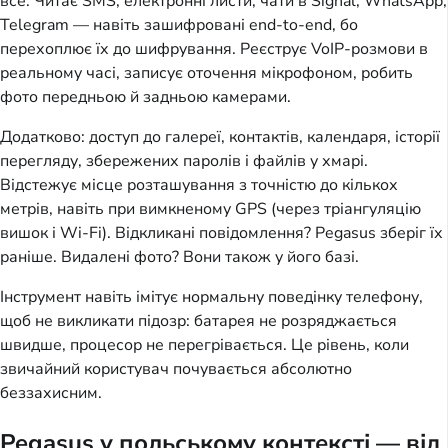
все. Читає SMS, електронні листи, чати в Signal, WhatsApp, 
Telegram — навіть зашифровані end-to-end, бо 
перехоплює їх до шифрування. Реєструє VoIP-розмови в 
реальному часі, записує оточення мікрофоном, робить 
фото передньою й задньою камерами.
Додатково: доступ до галереї, контактів, календаря, історії 
перегляду, збережених паролів і файлів у хмарі. 
Відстежує місце розташування з точністю до кількох 
метрів, навіть при вимкненому GPS (через тріангуляцію 
вишок і Wi-Fi). Відкликані повідомлення? Pegasus зберіг їх 
раніше. Видалені фото? Вони також у його базі.
Інструмент навіть імітує нормальну поведінку телефону, 
щоб не викликати підозр: батарея не розряджається 
швидше, процесор не перегрівається. Це рівень, коли 
звичайний користувач почувається абсолютно 
беззахисним.
Pegasus у польському контексті — від