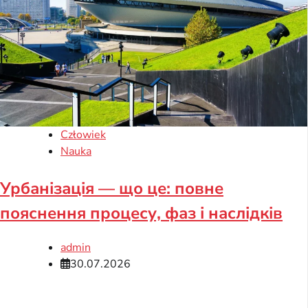
Człowiek
Nauka
Урбанізація — що це: повне
пояснення процесу, фаз і наслідків
admin
30.07.2026