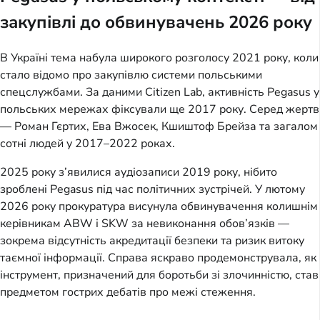
закупівлі до обвинувачень 2026 року
В Україні тема набула широкого розголосу 2021 року, коли 
стало відомо про закупівлю системи польськими 
спецслужбами. За даними Citizen Lab, активність Pegasus у 
польських мережах фіксували ще 2017 року. Серед жертв 
— Роман Гєртих, Ева Вжосек, Кшиштоф Брейза та загалом 
сотні людей у 2017–2022 роках.
2025 року з’явилися аудіозаписи 2019 року, нібито 
зроблені Pegasus під час політичних зустрічей. У лютому 
2026 року прокуратура висунула обвинувачення колишнім 
керівникам ABW і SKW за невиконання обов’язків — 
зокрема відсутність акредитації безпеки та ризик витоку 
таємної інформації. Справа яскраво продемонструвала, як 
інструмент, призначений для боротьби зі злочинністю, став 
предметом гострих дебатів про межі стеження.