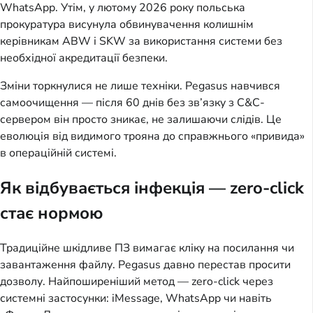
WhatsApp. Утім, у лютому 2026 року польська 
прокуратура висунула обвинувачення колишнім 
керівникам ABW і SKW за використання системи без 
необхідної акредитації безпеки.
Зміни торкнулися не лише техніки. Pegasus навчився 
самоочищення — після 60 днів без зв’язку з C&C-
сервером він просто зникає, не залишаючи слідів. Це 
еволюція від видимого трояна до справжнього «привида» 
в операційній системі.
Як відбувається інфекція — zero-click
стає нормою
Традиційне шкідливе ПЗ вимагає кліку на посилання чи 
завантаження файлу. Pegasus давно перестав просити 
дозволу. Найпоширеніший метод — zero-click через 
системні застосунки: iMessage, WhatsApp чи навіть 