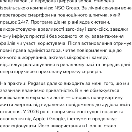
краде паролі, а передова цифрова зброя, створена 
ізраїльською компанією NSO Group. За лічені секунди вона 
перетворює смартфон на повноцінного шпигуна, який 
працює 24/7. Програма діє на рівні ядра системи, 
використовуючи вразливості zero-day і zero-click, завдяки 
чому інфікує пристрій без жодного кліку, завантаження 
файлів чи участі користувача. Після встановлення отримує 
повні права адміністратора, читає повідомлення ще до 
їхнього шифрування, активує мікрофон і камеру, 
відстежує розташування в реальному часі та передає дані 
оператору через приховану мережу серверів.
На практиці Pegasus далеко виходить за межі того, що ми 
зазвичай вважаємо приватністю. Він не обмежується 
копіюванням екрана чи логів — створює повну картину 
життя жертви: від видалених повідомлень до аудіозаписів 
оточення. У 2026 році, попри численні судові позови та 
оновлення від Apple і Google, інструмент продовжує 
еволюціонувати. Його використання в Польщі стало 