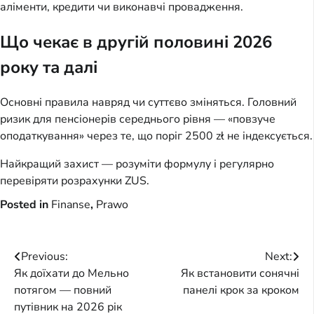
аліменти, кредити чи виконавчі провадження.
Що чекає в другій половині 2026
року та далі
Основні правила навряд чи суттєво зміняться. Головний
ризик для пенсіонерів середнього рівня — «повзуче
оподаткування» через те, що поріг 2500 zł не індексується.
Найкращий захист — розуміти формулу і регулярно
перевіряти розрахунки ZUS.
Posted in
Finanse
,
Prawo
Post
Previous:
Next:
Як доїхати до Мельно
Як встановити сонячні
navigation
потягом — повний
панелі крок за кроком
путівник на 2026 рік