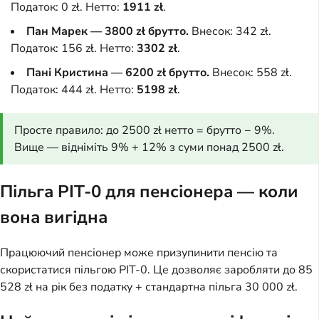
Податок: 0 zł. Нетто:
1911 zł
.
Пан Марек — 3800 zł брутто.
Внесок: 342 zł.
Податок: 156 zł. Нетто:
3302 zł
.
Пані Кристина — 6200 zł брутто.
Внесок: 558 zł.
Податок: 444 zł. Нетто:
5198 zł
.
Просте правило: до 2500 zł нетто = брутто − 9%.
Вище — відніміть 9% + 12% з суми понад 2500 zł.
Пільга PIT-0 для пенсіонера — коли
вона вигідна
Працюючий пенсіонер може призупинити пенсію та
скористатися пільгою PIT-0. Це дозволяє заробляти до 85
528 zł на рік без податку + стандартна пільга 30 000 zł.