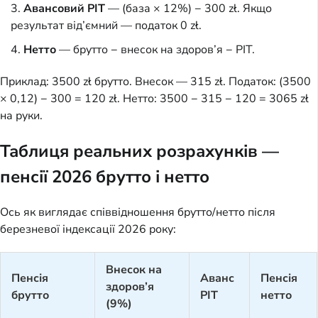
Авансовий PIT
— (база × 12%) − 300 zł. Якщо
результат від’ємний — податок 0 zł.
Нетто
— брутто − внесок на здоров’я − PIT.
Приклад: 3500 zł брутто. Внесок — 315 zł. Податок: (3500
× 0,12) − 300 = 120 zł. Нетто: 3500 − 315 − 120 = 3065 zł
на руки.
Таблиця реальних розрахунків —
пенсії 2026 брутто і нетто
Ось як виглядає співвідношення брутто/нетто після
березневої індексації 2026 року:
Внесок на
Пенсія
Аванс
Пенсія
здоров’я
брутто
PIT
нетто
(9%)