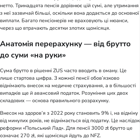
нетто. Тринадцята пенсія дорівнює цій сумі, але утримання
з неї зазвичай більші, оскільки вона додається до основної
виплати. Багато пенсіонерів не враховують ці нюанси,
через що втрачають десятки злотих щомісяця.
Анатомія перерахунку — від брутто
до суми «на руки»
Сума брутто в рішенні ZUS часто вводить в оману. Це
лише стартова цифра. З кожної пенсії обов’язково
віднімають внесок на медичне страхування, а в більшості
випадків ще й авансовий податок. Розуміння цих двох
складових — основа правильного розрахунку.
Внесок на здоров’я з 2022 року становить 9% і, на відміну
від минулих років, не віднімається від податку. Це наслідок
реформи «Польський Лад». Для пенсії 3000 zł брутто це
означає 270 zł, які щомісяця йдуть до NFZ.