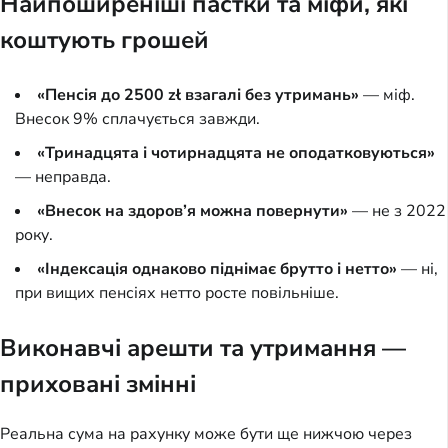
Найпоширеніші пастки та міфи, які
коштують грошей
«Пенсія до 2500 zł взагалі без утримань»
— міф.
Внесок 9% сплачується завжди.
«Тринадцята і чотирнадцята не оподатковуються»
— неправда.
«Внесок на здоров’я можна повернути»
— не з 2022
року.
«Індексація однаково піднімає брутто і нетто»
— ні,
при вищих пенсіях нетто росте повільніше.
Виконавчі арешти та утримання —
приховані змінні
Реальна сума на рахунку може бути ще нижчою через