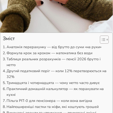
Зміст
Анатомія перерахунку — від брутто до суми «на руки»
Формула крок за кроком — математика без води
Таблиця реальних розрахунків — пенсії 2026 брутто і
нетто
Другий податковий поріг — коли 12% перетворюється на
32%
Тринадцята і чотирнадцята — чому нетто часто дивує
Практичний домашній калькулятор — як порахувати на
кухні
Пільга PIT-0 для пенсіонера — коли вона вигідна
Найпоширеніші пастки та міфи, які коштують грошей
Виконавчі арешти та утримання — приховані змінні