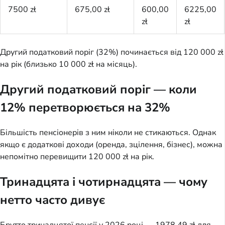
7500 zł
675,00 zł
600,00
6225,00
zł
zł
Другий податковий поріг (32%) починається від 120 000 zł
на рік (близько 10 000 zł на місяць).
Другий податковий поріг — коли
12% перетворюється на 32%
Більшість пенсіонерів з ним ніколи не стикаються. Однак
якщо є додаткові доходи (оренда, зцілення, бізнес), можна
непомітно перевищити 120 000 zł на рік.
Тринадцята і чотирнадцята — чому
нетто часто дивує
Брутто тринадцятої пенсії у 2026 році — 1978,49 zł для