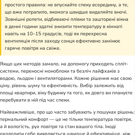
простого правила: не впускайте спеку всередину, а те,
що вже потрапило, якомога швидше видаляйте вночі.
Зовнішні ролети, відбиваючі плівки та зашторені вікна
в денні години здатні знизити температуру в кімнаті
навіть на 10–15 градусів, тоді як перехресна
вентиляція після заходу сонця ефективно замінює
гаряче повітря на свіже.
Якщо цих методів замало, на допомогу приходять спліт-
системи, переносні моноблоки та безліч лайфхаків з
водою, льодом і вентиляторами. Кожне рішення має свою
ціну, рівень шуму та ефективність. Вибір залежить від
площі квартири, віку будинку та того, як довго ви плануєте
перебувати в ній під час спеки.
Найважливіше, про що часто забувають у пошуках рішень:
термальний комфорт — це не тільки температура повітря,
а й вологість, рух повітря та стан вашого тіла. Іноді
охолодити себе виявляється швидше й ефективніше, ніж