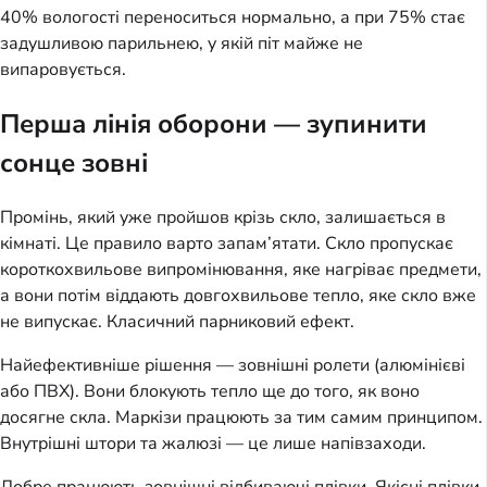
40% вологості переноситься нормально, а при 75% стає
задушливою парильнею, у якій піт майже не
випаровується.
Перша лінія оборони — зупинити
сонце зовні
Промінь, який уже пройшов крізь скло, залишається в
кімнаті. Це правило варто запам’ятати. Скло пропускає
короткохвильове випромінювання, яке нагріває предмети,
а вони потім віддають довгохвильове тепло, яке скло вже
не випускає. Класичний парниковий ефект.
Найефективніше рішення — зовнішні ролети (алюмінієві
або ПВХ). Вони блокують тепло ще до того, як воно
досягне скла. Маркізи працюють за тим самим принципом.
Внутрішні штори та жалюзі — це лише напівзаходи.
Добре працюють зовнішні відбиваючі плівки. Якісні плівки