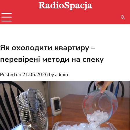
RadioSpacja
Skip
to
content
Як охолодити квартиру –
перевірені методи на спеку
Posted on
21.05.2026
by
admin