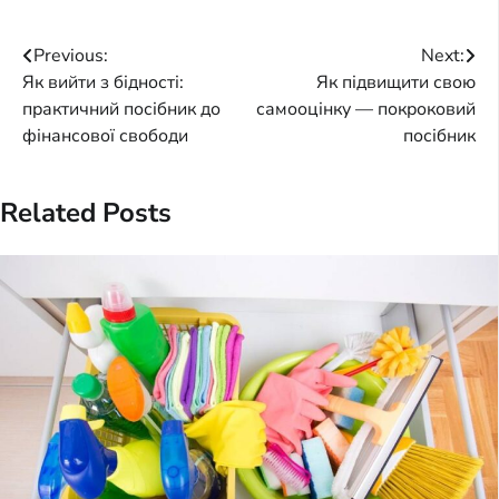
Post
Previous:
Next:
Як вийти з бідності:
Як підвищити свою
navigation
практичний посібник до
самооцінку — покроковий
фінансової свободи
посібник
Related Posts