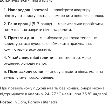
дотримуватися чіткого плану:
Напередодні ввечері
— провітрити квартиру,
підготувати чисту постіль, заморозити пляшки з водою.
Рано вранці
(5–7 ранку) — максимально провітрити,
потім щільно закрити вікна та ролети.
Протягом дня
— мінімізувати джерела тепла: не
користуватися духовкою, обмежити прасування,
комп’ютери в еко-режимі.
У найспекотніші години
— вентилятор, мокрі
рушники, холодні напої.
Після заходу сонця
— знову відкрити вікна, коли на
вулиці стане прохолодніше.
При правильному підході навіть без кондиціонера можна
підтримувати в квартирі 24–27 °C навіть при 35 °C надворі.
Posted in
Dom
,
Porady i lifehacki