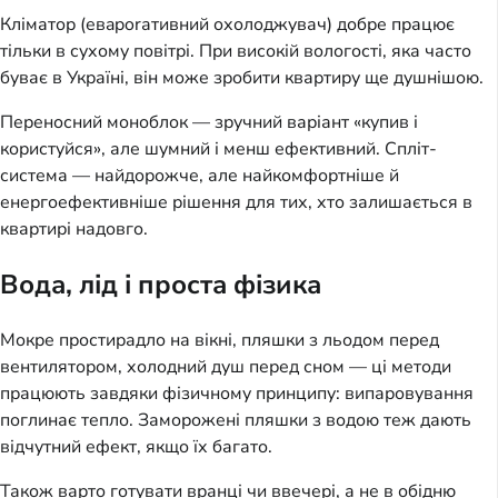
Кліматор (евaporативний охолоджувач) добре працює
тільки в сухому повітрі. При високій вологості, яка часто
буває в Україні, він може зробити квартиру ще душнішою.
Переносний моноблок — зручний варіант «купив і
користуйся», але шумний і менш ефективний. Спліт-
система — найдорожче, але найкомфортніше й
енергоефективніше рішення для тих, хто залишається в
квартирі надовго.
Вода, лід і проста фізика
Мокре простирадло на вікні, пляшки з льодом перед
вентилятором, холодний душ перед сном — ці методи
працюють завдяки фізичному принципу: випаровування
поглинає тепло. Заморожені пляшки з водою теж дають
відчутний ефект, якщо їх багато.
Також варто готувати вранці чи ввечері, а не в обідню