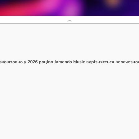
...
зкоштовно у 2026 році
nn Jamendo Music вирізняється величезною