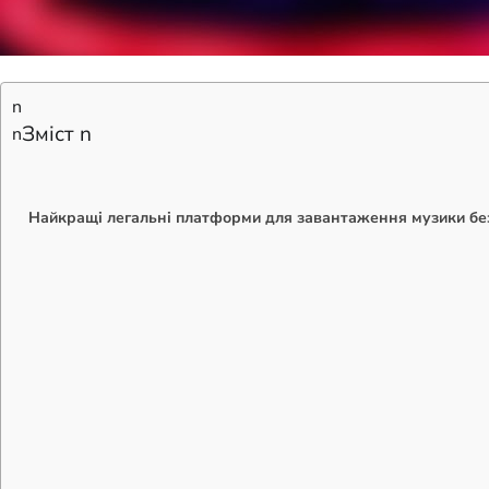
n
Зміст n
n
Найкращі легальні платформи для завантаження музики бе