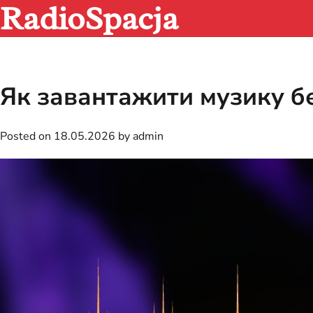
RadioSpacja
Skip
to
content
Як завантажити музику 
Posted on
18.05.2026
by
admin