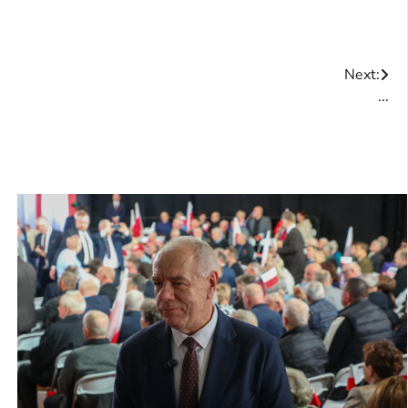
Next:
...