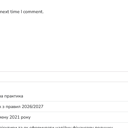
 next time I comment.
ва практика
ик з правил 2026/2027
мену 2021 року
орієнтири та як сформувати надійну фінансову подушку