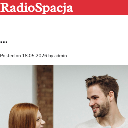
RadioSpacja
Skip
to
content
...
Posted on
18.05.2026
by
admin