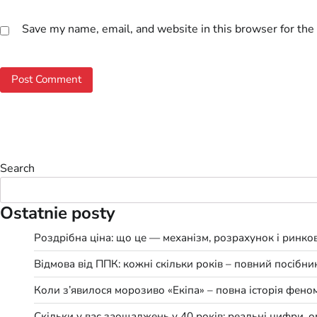
Save my name, email, and website in this browser for the
Search
Ostatnie posty
Роздрібна ціна: що це — механізм, розрахунок і ринко
Відмова від ППК: кожні скільки років – повний посібн
Коли з’явилося морозиво «Екіпа» – повна історія фено
Скільки у вас заощаджень у 40 років: реальні цифри, 