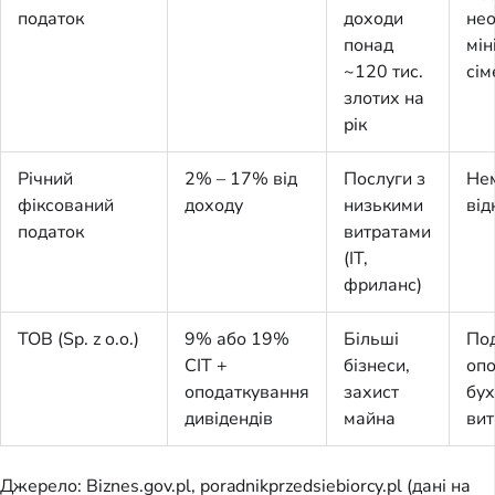
податок
доходи
нео
понад
мін
~120 тис.
сім
злотих на
рік
Річний
2% – 17% від
Послуги з
Не
фіксований
доходу
низькими
від
податок
витратами
(IT,
фриланс)
ТОВ (Sp. z o.o.)
9% або 19%
Більші
По
CIT +
бізнеси,
опо
оподаткування
захист
бух
дивідендів
майна
вит
Джерело: Biznes.gov.pl, poradnikprzedsiebiorcy.pl (дані на