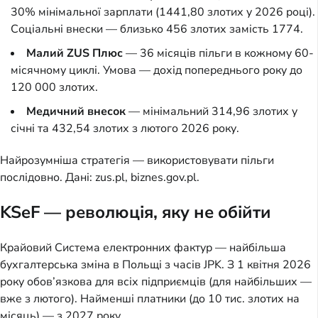
30% мінімальної зарплати (1441,80 злотих у 2026 році).
Соціальні внески — близько 456 злотих замість 1774.
Малий ZUS Плюс
— 36 місяців пільги в кожному 60-
місячному циклі. Умова — дохід попереднього року до
120 000 злотих.
Медичний внесок
— мінімальний 314,96 злотих у
січні та 432,54 злотих з лютого 2026 року.
Найрозумніша стратегія — використовувати пільги
послідовно. Дані: zus.pl, biznes.gov.pl.
KSeF — революція, яку не обійти
Крайовий Система електронних фактур — найбільша
бухгалтерська зміна в Польщі з часів JPK. З 1 квітня 2026
року обов’язкова для всіх підприємців (для найбільших —
вже з лютого). Найменші платники (до 10 тис. злотих на
місяць) — з 2027 року.