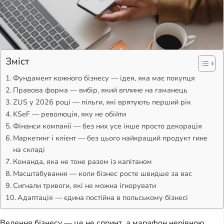
Зміст
Фундамент кожного бізнесу — ідея, яка має покупця
Правова форма — вибір, який вплине на гаманець
ZUS у 2026 році — пільги, які врятують перший рік
KSeF — революція, яку не обійти
Фінанси компанії — без них усе інше просто декорація
Маркетинг і клієнт — без цього найкращий продукт гине
на складі
Команда, яка не тоне разом із капітаном
Масштабування — коли бізнес росте швидше за вас
Сигнали тривоги, які не можна ігнорувати
Адаптація — єдина постійна в польському бізнесі
Ведення бізнесу — це не спринт, а марафон нерівною