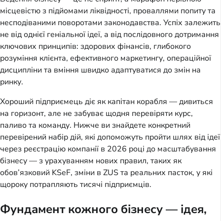
місцевістю з підйомами ліквідності, проваллями попиту та
несподіваними поворотами законодавства. Успіх залежить
не від однієї геніальної ідеї, а від послідовного дотримання
ключових принципів: здорових фінансів, глибокого
розуміння клієнта, ефективного маркетингу, операційної
дисципліни та вміння швидко адаптуватися до змін на
ринку.
Хороший підприємець діє як капітан корабля — дивиться
на горизонт, але не забуває щодня перевіряти курс,
паливо та команду. Нижче ви знайдете конкретний
перевірений набір дій, які допоможуть пройти шлях від ідеї
через реєстрацію компанії в 2026 році до масштабування
бізнесу — з урахуванням нових правил, таких як
обов’язковий KSeF, зміни в ZUS та реальних пасток, у які
щороку потрапляють тисячі підприємців.
Фундамент кожного бізнесу — ідея,