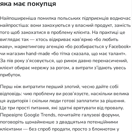
яка має покупця
Найпоширеніша помилка польських підприємців водночас
найпростіша: вони закохуються у власний продукт, замість
того щоб закохатися в проблему клієнта. На практиці це
виглядає так — хтось відкриває кав’ярню «бо любить
каву», маркетингову агенцію «бо розбирається у Facebook»
чи магазин hand-made «бо тітка сказала, що має талант».
За пів року з’ясовується, що ринок давно перенасичений,
клієнт обирає мережу за рогом, а витрати з’їдають увесь
прибуток.
Перш ніж витратити перший злотий, чесно дайте собі
відповідь: чию проблему ви розв’язуєте, наскільки велика
ця аудиторія і скільки люди готові заплатити за рішення.
Це три прості питання, які здатні врятувати від провалу.
Перевірте Google Trends, почитайте галузеві форуми,
поговоріть щонайменше з двадцятьма потенційними
клієнтами — без спроб продати, просто з блокнотом у