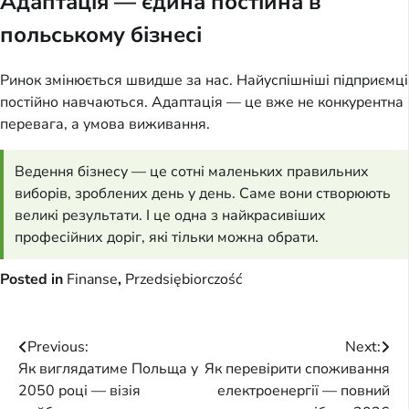
Адаптація — єдина постійна в
польському бізнесі
Ринок змінюється швидше за нас. Найуспішніші підприємці
постійно навчаються. Адаптація — це вже не конкурентна
перевага, а умова виживання.
Ведення бізнесу — це сотні маленьких правильних
виборів, зроблених день у день. Саме вони створюють
великі результати. І це одна з найкрасивіших
професійних доріг, які тільки можна обрати.
Posted in
Finanse
,
Przedsiębiorczość
Post
Previous:
Next:
Як виглядатиме Польща у
Як перевірити споживання
navigation
2050 році — візія
електроенергії — повний