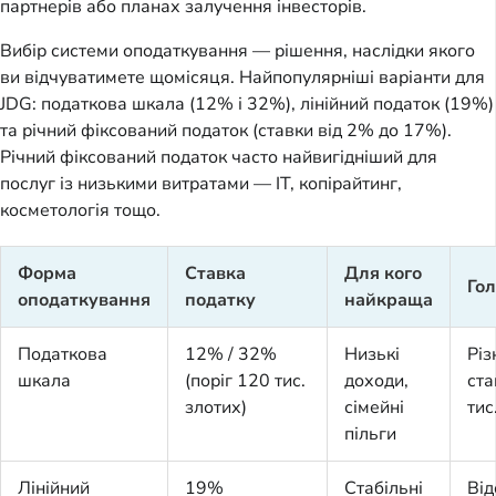
партнерів або планах залучення інвесторів.
Вибір системи оподаткування — рішення, наслідки якого
ви відчуватимете щомісяця. Найпопулярніші варіанти для
JDG: податкова шкала (12% і 32%), лінійний податок (19%)
та річний фіксований податок (ставки від 2% до 17%).
Річний фіксований податок часто найвигідніший для
послуг із низькими витратами — IT, копірайтинг,
косметологія тощо.
Форма
Ставка
Для кого
Гол
оподаткування
податку
найкраща
Податкова
12% / 32%
Низькі
Різ
шкала
(поріг 120 тис.
доходи,
ста
злотих)
сімейні
тис
пільги
Лінійний
19%
Стабільні
Від