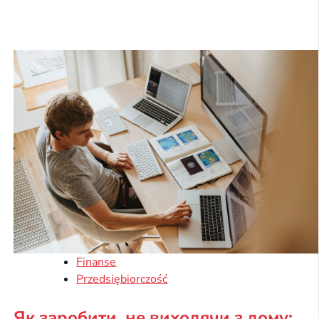
Finanse
Przedsiębiorczość
Як заробити, не виходячи з дому: