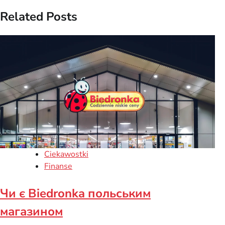
Related Posts
Ciekawostki
Finanse
Чи є Biedronka польським
магазином