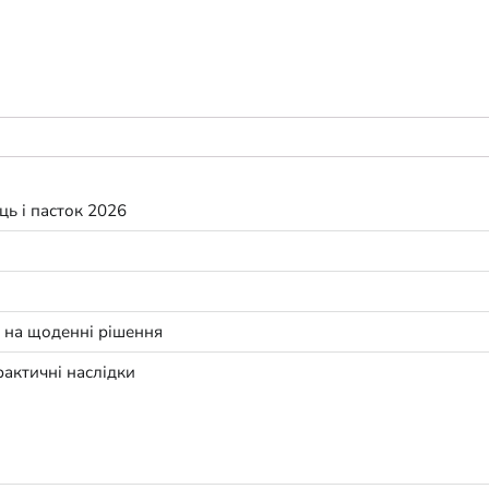
ць і пасток 2026
 на щоденні рішення
рактичні наслідки