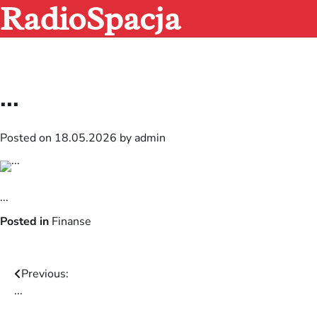
RadioSpacja
Skip
to
content
...
Posted on
18.05.2026
by
admin
...
Posted in
Finanse
Post
Previous:
...
navigation