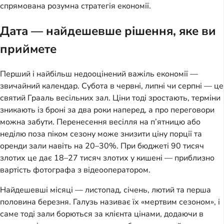
спрямована розумна стратегія економії.
Дата — найдешевше рішення, яке ви
приймете
Перший і найбільш недооцінений важіль економії —
звичайний календар. Субота в червні, липні чи серпні — це
святий Грааль весільних зал. Ціни тоді зростають, терміни
зникають із броні за два роки наперед, а про переговори
можна забути. Перенесення весілля на п’ятницю або
неділю поза піком сезону може знизити ціну порції та
оренди зали навіть на 20–30%. При бюджеті 90 тисяч
злотих це дає 18–27 тисяч злотих у кишені — приблизно
вартість фотографа з відеооператором.
Найдешевші місяці — листопад, січень, лютий та перша
половина березня. Галузь називає їх «мертвим сезоном», і
саме тоді зали борються за клієнта цінами, додаючи в