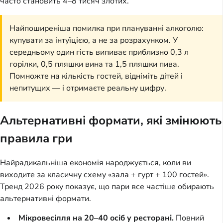
часто становить 4–8 тисяч злотих.
Найпоширеніша помилка при плануванні алкоголю:
купувати за інтуїцією, а не за розрахунком. У
середньому один гість випиває приблизно 0,3 л
горілки, 0,5 пляшки вина та 1,5 пляшки пива.
Помножте на кількість гостей, відніміть дітей і
непитущих — і отримаєте реальну цифру.
Альтернативні формати, які змінюють
правила гри
Найрадикальніша економія народжується, коли ви
виходите за класичну схему «зала + гурт + 100 гостей».
Тренд 2026 року показує, що пари все частіше обирають
альтернативні формати.
Мікровесілля на 20–40 осіб у ресторані.
Повний