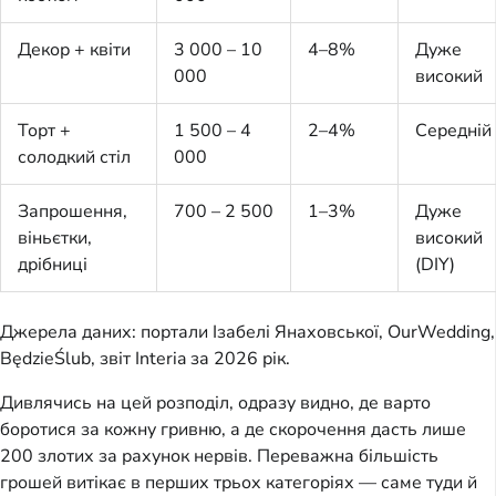
Декор + квіти
3 000 – 10
4–8%
Дуже
000
високий
Торт +
1 500 – 4
2–4%
Середній
солодкий стіл
000
Запрошення,
700 – 2 500
1–3%
Дуже
віньєтки,
високий
дрібниці
(DIY)
Джерела даних: портали Ізабелі Янаховської, OurWedding,
BędzieŚlub, звіт Interia за 2026 рік.
Дивлячись на цей розподіл, одразу видно, де варто
боротися за кожну гривню, а де скорочення дасть лише
200 злотих за рахунок нервів. Переважна більшість
грошей витікає в перших трьох категоріях — саме туди й