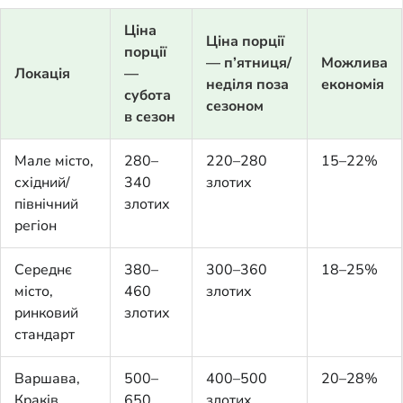
Ціна
Ціна порції
порції
— п’ятниця/
Можлива
Локація
—
неділя поза
економія
субота
сезоном
в сезон
Мале місто,
280–
220–280
15–22%
східний/
340
злотих
північний
злотих
регіон
Середнє
380–
300–360
18–25%
місто,
460
злотих
ринковий
злотих
стандарт
Варшава,
500–
400–500
20–28%
Краків,
650
злотих