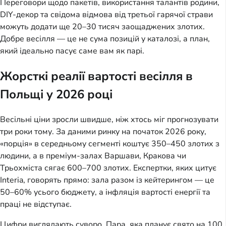
Переговори щодо пакетів, використання талантів родини,
DIY-декор та свідома відмова від третьої гарячої страви
можуть додати ще 20–30 тисяч заощаджених злотих.
Добре весілля — це не сума позицій у каталозі, а план,
який ідеально пасує саме вам як парі.
Жорсткі реалії вартості весілля в
Польщі у 2026 році
Весільні ціни зросли швидше, ніж хтось міг прогнозувати
три роки тому. За даними ринку на початок 2026 року,
«порція» в середньому сегменті коштує 350–450 злотих з
людини, а в преміум-залах Варшави, Кракова чи
Трьохміста сягає 600–700 злотих. Експертки, яких цитує
Interia, говорять прямо: зала разом із кейтерингом — це
50–60% усього бюджету, а інфляція вартості енергії та
праці не відступає.
Цифри виглядають суворо. Пара, яка планує свято на 100