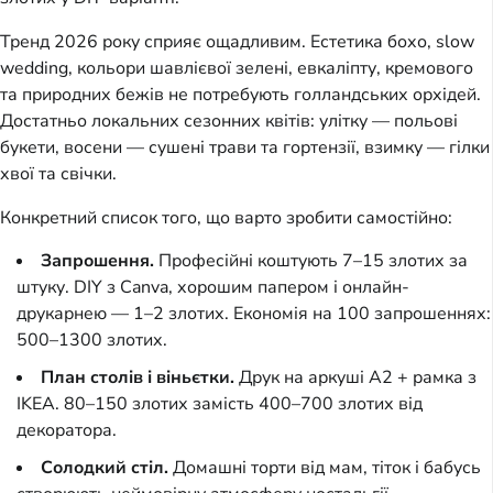
Тренд 2026 року сприяє ощадливим. Естетика бохо, slow
wedding, кольори шавлієвої зелені, евкаліпту, кремового
та природних бежів не потребують голландських орхідей.
Достатньо локальних сезонних квітів: улітку — польові
букети, восени — сушені трави та гортензії, взимку — гілки
хвої та свічки.
Конкретний список того, що варто зробити самостійно:
Запрошення.
Професійні коштують 7–15 злотих за
штуку. DIY з Canva, хорошим папером і онлайн-
друкарнею — 1–2 злотих. Економія на 100 запрошеннях:
500–1300 злотих.
План столів і віньєтки.
Друк на аркуші А2 + рамка з
IKEA. 80–150 злотих замість 400–700 злотих від
декоратора.
Солодкий стіл.
Домашні торти від мам, тіток і бабусь