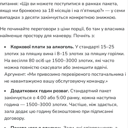
питання: «Що ви можете поступитися в рамках пакета,
якщо ми бронюємо за 18 місяців і на п’ятницю?» — у семи
випадках з десяти закінчується конкретною знижкою.
Не починайте переговори з ціни порції, бо там у власника
найменше простору для маневру. Почніть з:
Коркової плати за алкоголь.
У стандарті 15–25
злотих за пляшку вина і 8–15 злотих за пляшку горілки.
На весілля 80 осіб це 1500–3000 злотих, які часто
можна повністю скасувати або зменшити вдвічі.
Аргумент: «Ми привозимо перевіреного постачальника і
не навантажуємо вашу обслуговуючу команду.»
Додаткових годин розваг.
Стандартний пакет
закінчується о 4:00 або 5:00 ранку, кожна наступна
година — 1500–3000 злотих. Частіше, ніж здається,
зала додає цю годину безкоштовно при підписанні
договору.