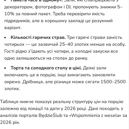
Пакета «все в одному».
Зали, які співпрацюють з
декоратором, фотографом і DJ, пропонують знижки 5–
10% за повний пакет. Треба перевірити якість
підрядників, але в хорошому закладі це розумний
варіант.
Кількості гарячих страв.
Три гарячі страви замість
чотирьох — це зазвичай 25–40 злотих менше на особу.
Гості рідко з’їдають усі чотири, а холодні закуски все
одно залишаються на столах до ранку.
Торта та солодкого столу в ціні.
Деякі зали
включають це в порцію, інші вимагають замовляти
окремо. Дрібниця, але різниця може сягати 1500–2500
злотих.
Таблиця нижче показує реальну структуру цін на порцію
залежно від локації та дати у 2026 році. Дані походять з
аналізів порталів BędzieŚlub та «Wspomnienia z wesela» за
2026 рік.