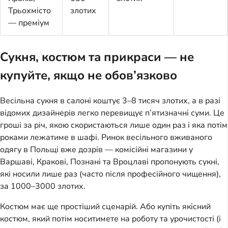
Трьохмісто
злотих
— преміум
Сукня, костюм та прикраси — не
купуйте, якщо не обов’язково
Весільна сукня в салоні коштує 3–8 тисяч злотих, а в разі
відомих дизайнерів легко перевищує п’ятизначні суми. Це
гроші за річ, якою скористаються лише один раз і яка потім
роками лежатиме в шафі. Ринок весільного вживаного
одягу в Польщі вже дозрів — комісійні магазини у
Варшаві, Кракові, Познані та Вроцлаві пропонують сукні,
які носили лише раз (часто після професійного чищення),
за 1000–3000 злотих.
Костюм має ще простіший сценарій. Або купіть якісний
костюм, який потім носитимете на роботу та урочистості (і