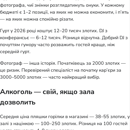
фотографа, чиї знімки розглядатимуть онуки. У кожному
бюджеті є 1–2 позиції, на яких не можна економити, і п’ять
— на яких можна спокійно різати.
Гурт у 2026 році коштує 12–20 тисяч злотих. DJ з
конферансьє — 6–12 тисяч. Різниця відчутна. Добрий DJ з
почуттям гумору часто розважить гостей краще, ніж
середній гурт.
Фотограф — інша історія. Початківець за 2000 злотих —
це ризик. Перевірений спеціаліст на початку кар’єри за
3000–5000 злотих — часто найкращий вибір.
Алкоголь — свій, якщо зала
дозволить
Середня ціна пляшки горілки в магазині — 38–55 злотих, у
залі з націнкою — 100–250 злотих. Різниця на 100 гостей