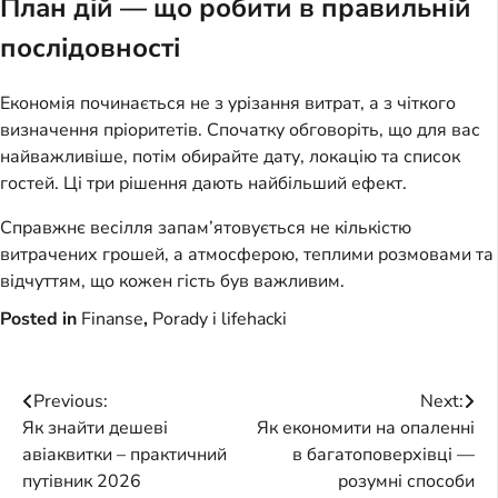
План дій — що робити в правильній
послідовності
Економія починається не з урізання витрат, а з чіткого
визначення пріоритетів. Спочатку обговоріть, що для вас
найважливіше, потім обирайте дату, локацію та список
гостей. Ці три рішення дають найбільший ефект.
Справжнє весілля запам’ятовується не кількістю
витрачених грошей, а атмосферою, теплими розмовами та
відчуттям, що кожен гість був важливим.
Posted in
Finanse
,
Porady i lifehacki
Post
Previous:
Next:
Як знайти дешеві
Як економити на опаленні
navigation
авіаквитки – практичний
в багатоповерхівці —
путівник 2026
розумні способи