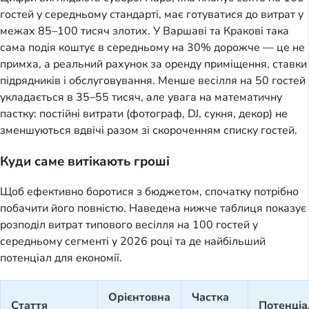
гостей у середньому стандарті, має готуватися до витрат у
межах 85–100 тисяч злотих. У Варшаві та Кракові така
сама подія коштує в середньому на 30% дорожче — це не
примха, а реальний рахунок за оренду приміщення, ставки
підрядників і обслуговування. Менше весілля на 50 гостей
укладається в 35–55 тисяч, але увага на математичну
пастку: постійні витрати (фотограф, DJ, сукня, декор) не
зменшуються вдвічі разом зі скороченням списку гостей.
Куди саме витікають гроші
Щоб ефективно боротися з бюджетом, спочатку потрібно
побачити його повністю. Наведена нижче таблиця показує
розподіл витрат типового весілля на 100 гостей у
середньому сегменті у 2026 році та де найбільший
потенціал для економії.
Орієнтовна
Частка
Стаття
Потенціа