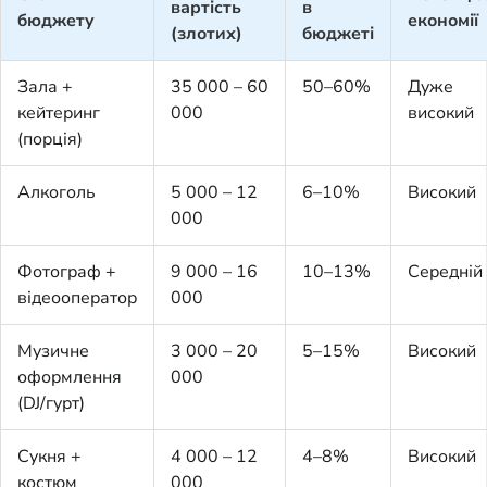
вартість
в
бюджету
економії
(злотих)
бюджеті
Зала +
35 000 – 60
50–60%
Дуже
кейтеринг
000
високий
(порція)
Алкоголь
5 000 – 12
6–10%
Високий
000
Фотограф +
9 000 – 16
10–13%
Середній
відеооператор
000
Музичне
3 000 – 20
5–15%
Високий
оформлення
000
(DJ/гурт)
Сукня +
4 000 – 12
4–8%
Високий
костюм
000