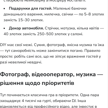
створюють неймовірну атмосферу ностальгії.
Подарунки для гостей.
Маленькі баночки
домашнього варення, милечка, свічки — по 5–8 злотих
замість 15–30 злотих.
Декор автомобіля.
Стрічки, мотузка, кілька квітів —
40 злотих замість 250–500 злотих у салоні.
DIY має свої межі. Сукня, фотограф, якісна музика та їжа
— тут саморобність може закінчитися погано. Правило
просте: робіть самі все, що не зіпсує враження гостей у
разі невеликої невдачі.
Фотограф, відеооператор, музика —
рішення щодо пріоритетів
Тут починається класична гра в пріоритети. Одна пара
заощаджує 4 тисячі на гурті, обираючи DJ. Інша
відмовляється від професійного відео, але інвестує в