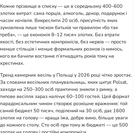
Кожне прізвище в списку — це в середньому 400–600
злотих витрат: сама порція, алкоголь, декор, подарунок і
часом ночівля. Викреслити 20 осіб, присутність яких
зумовлена лише тиском батьків чи правилом «бо так
треба», — це економія 8–12 тисяч злотих. Без втрати
якості, без естетичних компромісів, без нервів — просто
менше стільців і менше формальних розмов із кимось,
кого ви бачили востаннє п’ятнадцять років тому на
хрестинах.
Тренд камерних весіль у Польщі у 2026 році чітко зростає.
За словами весільних планувальниць, яких цитує Polsat,
заходи на 250–300 осіб практично зникли з ринку, а
типове весілля зараз налічує 60–100 гостей. Цей формат
парадоксальним чином створює розкішне враження: той
самий бюджет 50 тисяч, поділений на 30 осіб, дає 1600
злотих на голову — краща їжа, добре вино, більше уваги
до кожного столу. Сто осіб при тому ж бюджеті — це 500
злотих на голову і постійні компроміси.