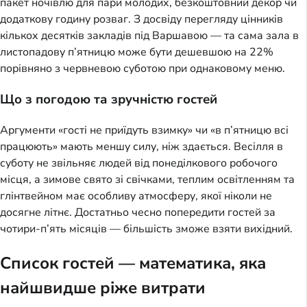
пакет ночівлю для пари молодих, безкоштовний декор чи
додаткову годину розваг. З досвіду перегляду цінників
кількох десятків закладів під Варшавою — та сама зала в
листопадову п’ятницю може бути дешевшою на 22%
порівняно з червневою суботою при однаковому меню.
Що з погодою та зручністю гостей
Аргументи «гості не приїдуть взимку» чи «в п’ятницю всі
працюють» мають меншу силу, ніж здається. Весілля в
суботу не звільняє людей від понеділкового робочого
місця, а зимове свято зі свічками, теплим освітленням та
глінтвейном має особливу атмосферу, якої ніколи не
досягне літнє. Достатньо чесно попередити гостей за
чотири-п’ять місяців — більшість зможе взяти вихідний.
Список гостей — математика, яка
найшвидше ріже витрати