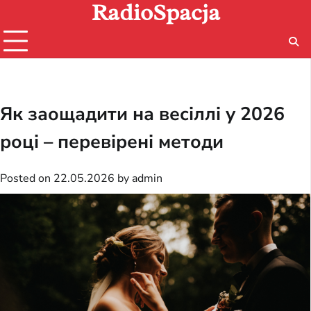
RadioSpacja
Skip
to
content
Як заощадити на весіллі у 2026
році – перевірені методи
Posted on
22.05.2026
by
admin