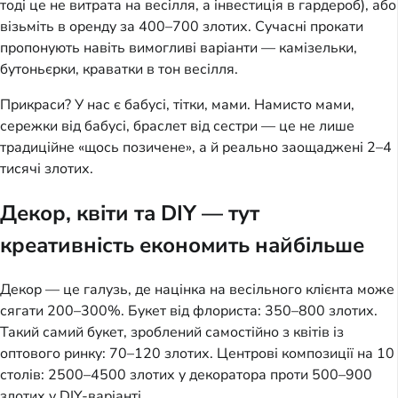
тоді це не витрата на весілля, а інвестиція в гардероб), або
візьміть в оренду за 400–700 злотих. Сучасні прокати
пропонують навіть вимогливі варіанти — камізельки,
бутоньєрки, краватки в тон весілля.
Прикраси? У нас є бабусі, тітки, мами. Намисто мами,
сережки від бабусі, браслет від сестри — це не лише
традиційне «щось позичене», а й реально заощаджені 2–4
тисячі злотих.
Декор, квіти та DIY — тут
креативність економить найбільше
Декор — це галузь, де націнка на весільного клієнта може
сягати 200–300%. Букет від флориста: 350–800 злотих.
Такий самий букет, зроблений самостійно з квітів із
оптового ринку: 70–120 злотих. Центрові композиції на 10
столів: 2500–4500 злотих у декоратора проти 500–900
злотих у DIY-варіанті.