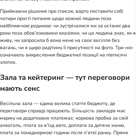
Приймаючи рішення про список, варто поставити собі
чотири прості питання щодо кожної людини поза
найближчою родиною: чи зустрічалися ми за останні два
роки поза обов’язковими оказіями, чи ця людина знає, як я
живу, чи запросила б вона мене на своє весілля без
вагань, чи я щиро радітиму її присутності на фото. Три «ні»
означають викреслення бюджетної позиції на півтисячі
злотих.
Зала та кейтеринг — тут переговори
мають сенс
Весільна зала — єдина велика стаття бюджету, де
переговори справді працюють. Більшість закладів має
маржу на додаткових платежах: коркова пробка за свій
алкоголь, плата за в’їзд авто, доплата за дитяче меню,
плата за понаднормові години після п’ятої ранку. Пряме