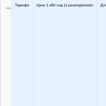
Тарифn
Ціна 1 кВт·год (з розподілом)n
Дл
nnn