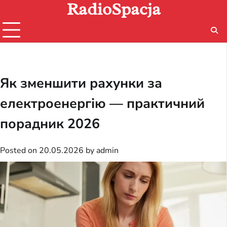
RadioSpacja
Skip
to
content
Як зменшити рахунки за
електроенергію — практичний
порадник 2026
Posted on
20.05.2026
by
admin