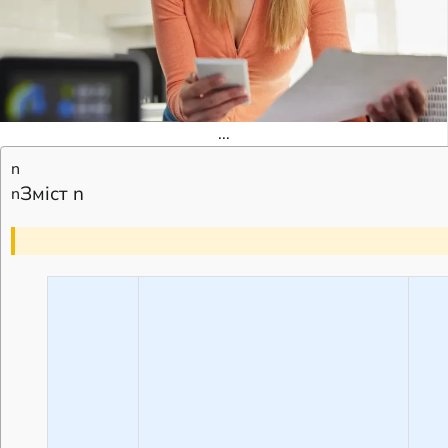
...
n
Зміст n
n