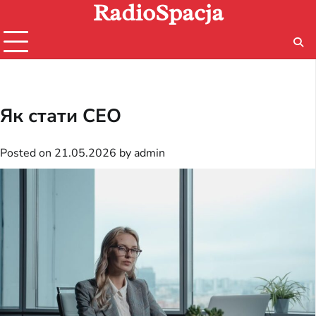
RadioSpacja
Skip
to
content
Як стати CEO
Posted on
21.05.2026
by
admin