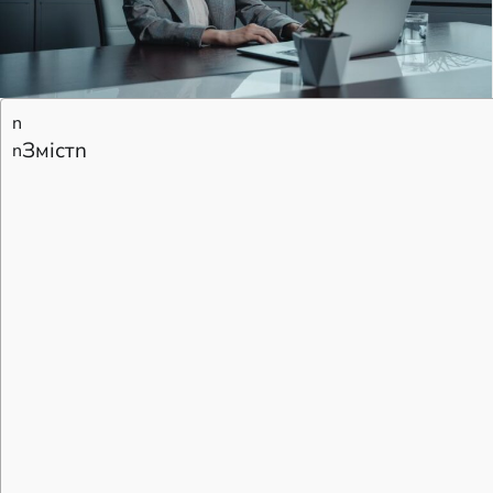
n
Змістn
n