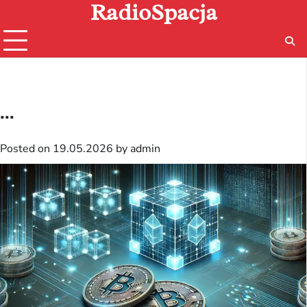
RadioSpacja
Skip
to
content
...
Posted on
19.05.2026
by
admin