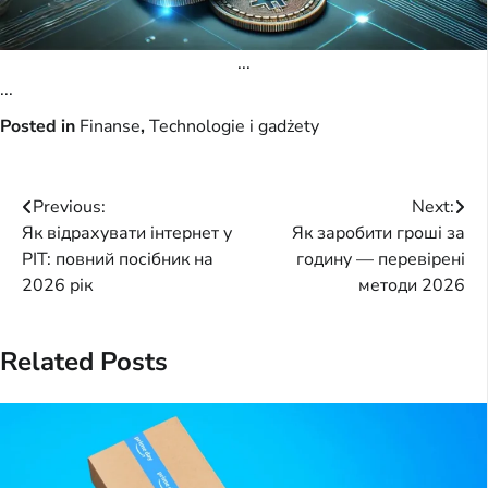
...
...
Posted in
Finanse
,
Technologie i gadżety
Post
Previous:
Next:
Як відрахувати інтернет у
Як заробити гроші за
navigation
PIT: повний посібник на
годину — перевірені
2026 рік
методи 2026
Related Posts