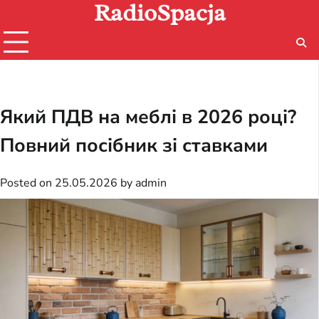
RadioSpacja
Skip
to
content
Який ПДВ на меблі в 2026 році?
Повний посібник зі ставками
Posted on
25.05.2026
by
admin