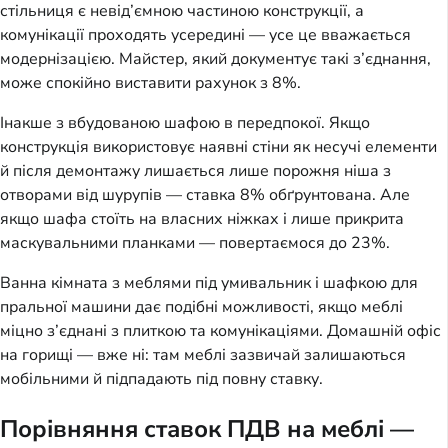
стільниця є невід’ємною частиною конструкції, а 
комунікації проходять усередині — усе це вважається 
модернізацією. Майстер, який документує такі з’єднання, 
може спокійно виставити рахунок з 8%.
Інакше з вбудованою шафою в передпокої. Якщо 
конструкція використовує наявні стіни як несучі елементи 
й після демонтажу лишається лише порожня ніша з 
отворами від шурупів — ставка 8% обґрунтована. Але 
якщо шафа стоїть на власних ніжках і лише прикрита 
маскувальними планками — повертаємося до 23%.
Ванна кімната з меблями під умивальник і шафкою для 
пральної машини дає подібні можливості, якщо меблі 
міцно з’єднані з плиткою та комунікаціями. Домашній офіс 
на горищі — вже ні: там меблі зазвичай залишаються 
мобільними й підпадають під повну ставку.
Порівняння ставок ПДВ на меблі —