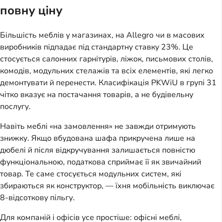
повну ціну
Більшість меблів у магазинах, на Allegro чи в масових 
виробників підпадає під стандартну ставку 23%. Це 
стосується салонних гарнітурів, ліжок, письмових столів, 
комодів, модульних стелажів та всіх елементів, які легко 
демонтувати й перенести. Класифікація PKWiU в групі 31 
чітко вказує на постачання товарів, а не будівельну 
послугу.
Навіть меблі «на замовлення» не завжди отримують 
знижку. Якщо вбудована шафа прикручена лише на 
дюбелі й після відкручування залишається повністю 
функціональною, податкова сприймає її як звичайний 
товар. Те саме стосується модульних систем, які 
збираються як конструктор, — їхня мобільність виключає 
8-відсоткову пільгу.
Для компаній і офісів усе простіше: офісні меблі, 