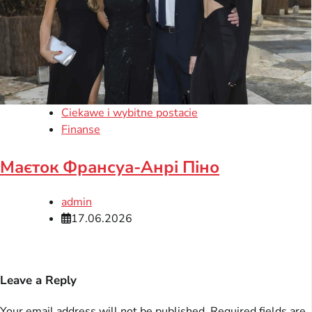
Ciekawe i wybitne postacie
Finanse
Маєток Франсуа-Анрі Піно
admin
17.06.2026
Leave a Reply
Your email address will not be published.
Required fields are