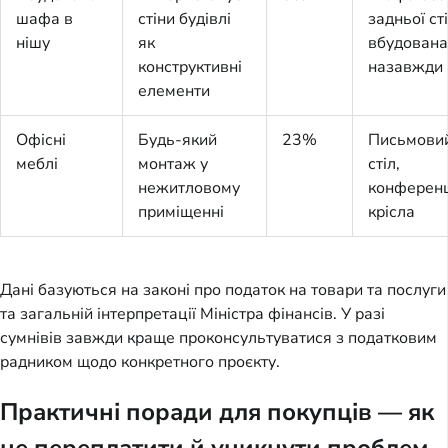
шафа в
стіни будівлі
задньої ст
нішу
як
вбудована
конструктивні
назавжди
елементи
Офісні
Будь-який
23%
Письмови
меблі
монтаж у
стіл,
нежитловому
конференц
приміщенні
крісла
Дані базуються на законі про податок на товари та послуги 
та загальній інтерпретації Міністра фінансів. У разі 
сумнівів завжди краще проконсультуватися з податковим 
радником щодо конкретного проєкту.
Практичні поради для покупців — як
не переплатити й уникнути проблем