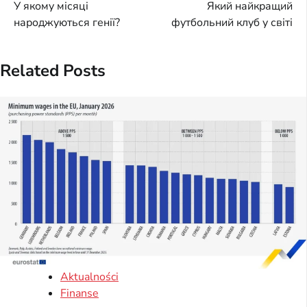
У якому місяці
Який найкращий
navigation
народжуються генії?
футбольний клуб у світі
Related Posts
Aktualności
Finanse