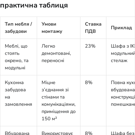
практична таблиця
Тип мебля /
Умови
Ставка
Приклад
забудови
монтажу
ПДВ
Меблі, що
Легко
23%
Шафа з IK
стоять
демонтовані,
модульни
окремо, та
переносні
стелаж
модульні
Кухонна
Міцне
8%
Повна кух
забудова
з’єднання зі
вбудована
на
стінами та
конструкц
замовлення
комунікаціями,
помешкан
приміщення до
150 м²
Вбудована
Використовує
8%
Шафа без