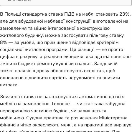
В Польщі стандартна ставка ПДВ на меблі становить 23%, 
але для вбудованої меблевої конструкції, виготовленої на 
замовлення та міцно інтегрованої з конструкцією 
житлового будинку, можна застосувати пільгову ставку 
8% — за умови, що приміщення відповідає критеріям 
соціальної житлової програми. Ця різниця — не просто 
цифра в рахунку, а реальна економія, яка здатна повністю 
змінити бюджет ремонту кухні чи спальні. Завдяки їй 
тисячі поляків щороку облаштовують оселі так, щоб 
одночасно підвищити вартість нерухомості та знизити 
витрати.
Знижена ставка не застосовується автоматично до всіх 
меблів на замовлення. Головне — чи стає така забудова 
нерозривною частиною будівлі, чи залишається 
мобільною. Судова практика та роз’яснення Міністерства 
фінансів чітко окреслюють межі, а на практиці все вирішує 
міцність з’єднання зі стінами, підлогою та стелею. Для 