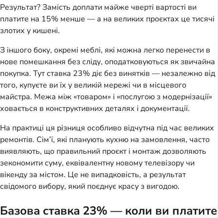
Результат? Замість доплати майже чверті вартості ви 
платите на 15% менше — а на великих проєктах це тисячі 
злотих у кишені.
З іншого боку, окремі меблі, які можна легко перенести в 
нове помешкання без сліду, оподатковуються як звичайна 
покупка. Тут ставка 23% діє без винятків — незалежно від 
того, купуєте ви їх у великій мережі чи в місцевого 
майстра. Межа між «товаром» і «послугою з модернізації» 
ховається в конструктивних деталях і документації.
На практиці ця різниця особливо відчутна під час великих 
ремонтів. Сім’ї, які планують кухню на замовлення, часто 
виявляють, що правильний проєкт і монтаж дозволяють 
зекономити суму, еквівалентну новому телевізору чи 
вікенду за містом. Це не випадковість, а результат 
свідомого вибору, який поєднує красу з вигодою.
Базова ставка 23% — коли ви платите