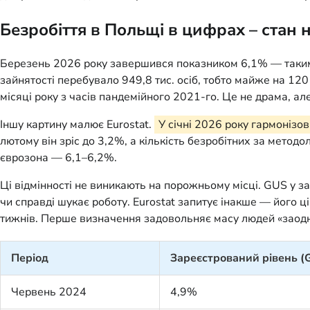
Безробіття в Польщі в цифрах – стан 
Березень 2026 року завершився показником 6,1% — таким с
зайнятості перебувало 949,8 тис. осіб, тобто майже на 120
місяці року з часів пандемійного 2021-го. Це не драма, а
Іншу картину малює Eurostat.
У січні 2026 року гармонізо
лютому він зріс до 3,2%, а кількість безробітних за метод
єврозона — 6,1–6,2%.
Ці відмінності не виникають на порожньому місці. GUS у з
чи справді шукає роботу. Eurostat запитує інакше — його ц
тижнів. Перше визначення задовольняє масу людей «заодно
Період
Зареєстрований рівень (
Червень 2024
4,9%