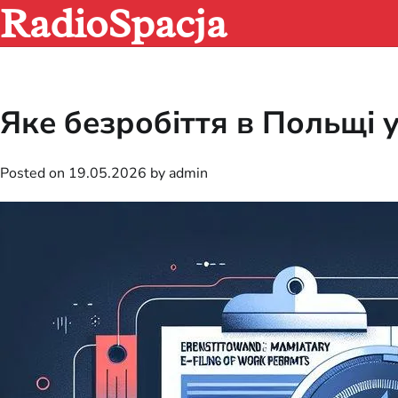
RadioSpacja
Skip
to
content
Яке безробіття в Польщі у
Posted on
19.05.2026
by
admin