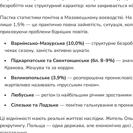
безробіття має структурний характер: коли закривається м
Пастка статистики помітна в Мазовецькому воєводстві. На 
лише 1,5% — це практично повна зайнятість, ситуація, кол
приховуючи проблеми бідніших повітів.
Вармінсько-Мазурське (10,0%)
— структурне безробі
чекає сезону, замість активно шукати.
Підкарпатське та Свентокшиське (бл. 8–9%)
— значн
Кракова, Жешува та за кордон.
Великопольське (3,9%)
— розпорошена промисловість,
жартівливо називають «прусським геном».
Любуське
— регіон із найбільшим річним зростанням бе
Сілезьке та Лодзьке
— помітне гальмування в промисл
Ці відмінності мають реальні життєві наслідки. Житель Ольш
рекрутингу. Польща — одна держава, але економічно досі дв
відставання.