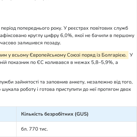
період попереднього року. У реєстрах повітових служб
о зафіксовано круглу цифру 6,0%, якої не бачили в першому
имчасово залишився позаду.
жчим у всьому Європейському Союзі поряд із Болгарією.
У
едній показник по ЄС коливався в межах 5,8–5,9%, а
лужби зайнятості та заповнив анкету, незалежно від того,
 шукала роботу і готова приступити до неї протягом двох
Кількість безробітних (GUS)
бл. 770 тис.