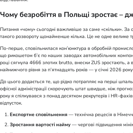
Чому безробіття в Польщі зростає – д
Питання «чому» сьогодні важливіше за саме «скільки». За о
такого розвороту щонайменше кілька. Це не одне велике т
По-перше, сповільнилася кон’юнктура в обробній промисло
що рикошетом б’є по наших заводах автомобільних компонен
році сягнула 4666 злотих brutto, внески ZUS зростають, а
найнижчого рівня за п’ятнадцять років — у січні 2026 року
До цього додається те, що рідко потрапляє на перші шпальт
офісної адміністрації скорочують штат швидше, ніж прогн
року я спілкувався з понад десятком рекрутерів і HR-фахі
відпусток.
Експортне сповільнення
— технічна рецесія в Німечч
Зростання вартості найму
— чергові підвищення мінім