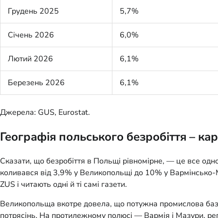
Грудень 2025
5,7%
Січень 2026
6,0%
Лютий 2026
6,1%
Березень 2026
6,1%
Джерела: GUS, Eurostat.
Географія польського безробіття – кар
Сказати, що безробіття в Польщі рівномірне, — це все одн
коливався від 3,9% у Великопольщі до 10% у Вармінсько-Ма
ZUS і читають одні й ті самі газети.
Великопольща вкотре довела, що потужна промислова база,
потрясінь. На протилежному полюсі — Вармія і Мазури, рег