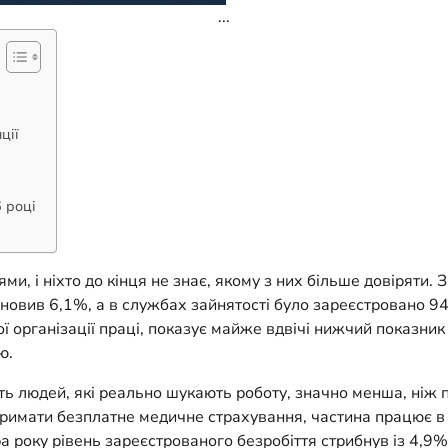
...
ції
 році
ми, і ніхто до кінця не знає, якому з них більше довіряти.
новив 6,1%, а в службах зайнятості було зареєстровано 949
 організації праці, показує майже вдвічі нижчий показни
ю.
сть людей, які реально шукають роботу, значно менша, ніж 
тримати безплатне медичне страхування, частина працює в т
 року рівень зареєстрованого безробіття стрибнув із 4,9%