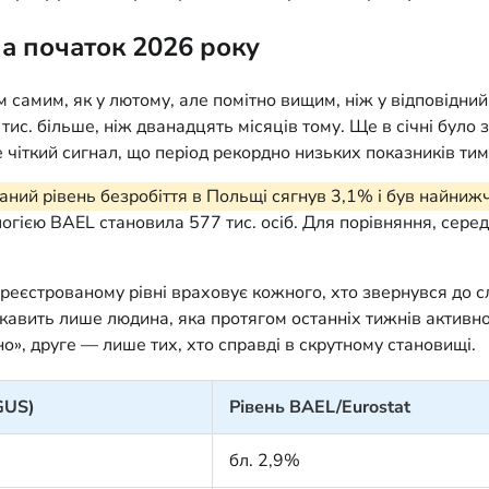
на початок 2026 року
амим, як у лютому, але помітно вищим, ніж у відповідний 
 тис. більше, ніж дванадцять місяців тому. Ще в січні бул
ле чіткий сигнал, що період рекордно низьких показників т
ваний рівень безробіття в Польщі сягнув 3,1% і був найни
ологією BAEL становила 577 тис. осіб. Для порівняння, сер
ареєстрованому рівні враховує кожного, хто звернувся до с
ікавить лише людина, яка протягом останніх тижнів активно
», друге — лише тих, хто справді в скрутному становищі.
GUS)
Рівень BAEL/Eurostat
бл. 2,9%