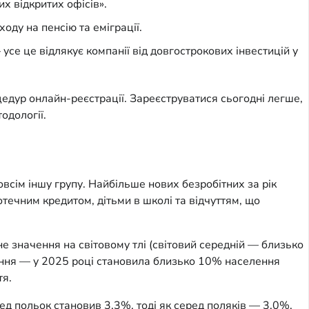
их відкритих офісів».
оду на пенсію та еміграції.
усе це відлякує компанії від довгострокових інвестицій у
едур онлайн-реєстрації. Зареєструватися сьогодні легше,
одології.
всім іншу групу. Найбільше нових безробітних за рік
іпотечним кредитом, дітьми в школі та відчуттям, що
не значення на світовому тлі (світовий середній — близько
чання — у 2025 році становила близько 10% населення
тя.
ед польок становив 3,3%, тоді як серед поляків — 3,0%.