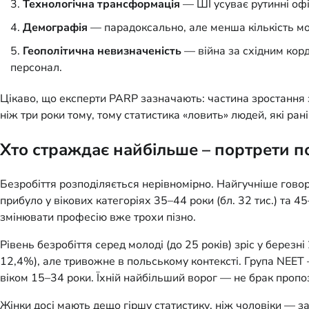
Технологічна трансформація
— ШІ усуває рутинні офіс
Демографія
— парадоксально, але менша кількість моло
Геополітична невизначеність
— війна за східним корд
персонал.
Цікаво, що експерти PARP зазначають: частина зростання 
ніж три роки тому, тому статистика «ловить» людей, які ран
Хто страждає найбільше – портрети п
Безробіття розподіляється нерівномірно. Найгучніше говор
прибуло у вікових категоріях 35–44 роки (бл. 32 тис.) та 45
змінювати професію вже трохи пізно.
Рівень безробіття серед молоді (до 25 років) зріс у берез
12,4%), але тривожне в польському контексті. Група NEET
віком 15–34 роки. Їхній найбільший ворог — не брак пропоз
Жінки досі мають дещо гіршу статистику, ніж чоловіки — за