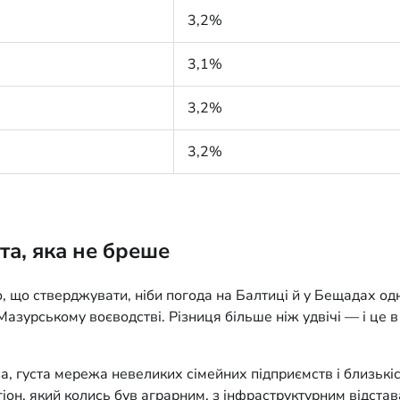
3,2%
3,1%
3,2%
3,2%
та, яка не бреше
о, що стверджувати, ніби погода на Балтиці й у Бещадах од
зурському воєводстві. Різниця більше ніж удвічі — і це в 
 густа мережа невеликих сімейних підприємств і близькіст
іон, який колись був аграрним, з інфраструктурним відста