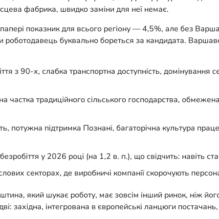
ісцева фабрика, швидко заміни для неї немає.
папері показник для всього регіону — 4,5%, але без Варша
и роботодавець буквально бореться за кандидата. Варшавсь
ття з 90-х, слабка транспортна доступність, домінування с
а частка традиційного сільського господарства, обмежена 
 потужна підтримка Познані, багаторічна культура працел
зробіття у 2026 році (на 1,2 в. п.), що свідчить: навіть ст
ових секторах, де виробничі компанії скорочують персонал 
тина, який шукає роботу, має зовсім інший ринок, ніж його р
і: західна, інтегрована в європейські ланцюги постачань, 