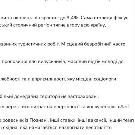
ви та околиць він зростає до 9,4%. Сама столиця фіксує
кий столичний регіон тягне вгору всю країну,
езонних туристичних робіт. Місцевий безробітний часто
пропозиція для випускників, масовий відтік молоді до
юбності та підприємливості, яку місцеві соціологи
абільні донедавна території не застраховані.
через тиск витрат на енергоносії та конкуренцію з Азії.
овесник із Познані. Інші ставки, інші вакансії, інший темп
і східна, яка намагається наздогнати десятиліття