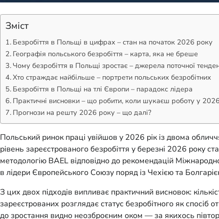
Зміст
Безробіття в Польщі в цифрах – стан на початок 2026 року
Географія польського безробіття – карта, яка не бреше
Чому безробіття в Польщі зростає – джерела поточної тенден
Хто страждає найбільше – портрети польських безробітних
Безробіття в Польщі на тлі Європи – парадокс лідера
Практичні висновки – що робити, коли шукаєш роботу у 2026
Прогнози на решту 2026 року – що далі?
Польський ринок праці увійшов у 2026 рік із двома обличчя
рівень зареєстрованого безробіття у березні 2026 року ста
методологію BAEL відповідно до рекомендацій Міжнародної
в лідери Європейського Союзу поряд із Чехією та Болгаріє
З цих двох підходів випливає практичний висновок: кількі
зареєстрованих розглядає статус безробітного як спосіб о
до зростання видно неозброєним оком — за якихось півтора