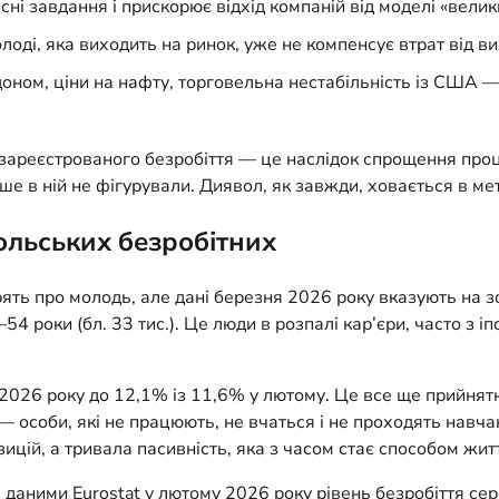
ні завдання і прискорює відхід компаній від моделі «велик
ді, яка виходить на ринок, уже не компенсує втрат від вих
оном, ціни на нафту, торговельна нестабільність із США — 
зареєстрованого безробіття — це наслідок спрощення проц
іше в ній не фігурували. Диявол, як завжди, ховається в мет
ольських безробітних
ять про молодь, але дані березня 2026 року вказують на зо
–54 роки (бл. 33 тис.). Це люди в розпалі кар’єри, часто з 
ні 2026 року до 12,1% із 11,6% у лютому. Це все ще прийнят
 — особи, які не працюють, не вчаться і не проходять нав
ицій, а тривала пасивність, яка з часом стає способом жит
 даними Eurostat у лютому 2026 року рівень безробіття сер