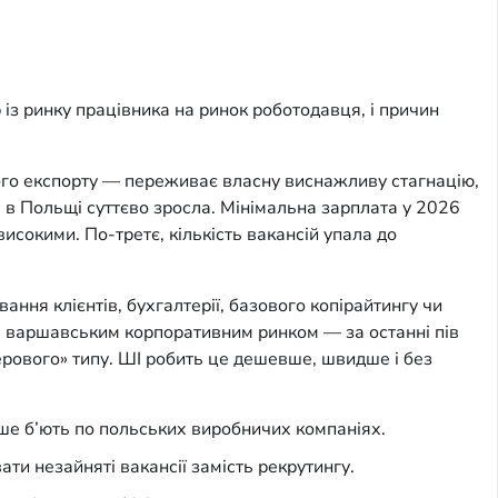
 із ринку працівника на ринок роботодавця, і причин
ого експорту — переживає власну виснажливу стагнацію,
і в Польщі суттєво зросла. Мінімальна зарплата у 2026
исокими. По-третє, кількість вакансій упала до
ання клієнтів, бухгалтерії, базового копірайтингу чи
за варшавським корпоративним ринком — за останні пів
перового» типу. ШІ робить це дешевше, швидше і без
іше б’ють по польських виробничих компаніях.
ти незайняті вакансії замість рекрутингу.