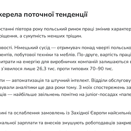
жерела поточної тенденції
станні півтора року польський ринок праці змінив характер
ріщення, а сукупність менших тріщин.
вості. Німецький сусід — отримувач понад чверті польськ
тів, побутової техніки та меблів. По-друге, вартість прац
 витрати на енергію для виробничих компаній залишаються в
 з’явилося лише 26,3 тис. проти типових 70–90 тис.
и — автоматизація та штучний інтелект. Відділи обслуговув
озували аналітики ще два роки тому. З моїх спостережень 
вців — найбільше звільнень помітно на junior-посадах «па
ині та ослаблення замовлень із Західної Європи найсильн
альної зарплати та внесків змушують роботодавців закрива