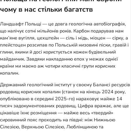
чому в нас стільки багатств
Ландшафт Польщі — це довга геологічна автобіографія,
що налічує сотні мільйонів років. Карбон подарував нам
кам’яне вугілля, цехштейн — сіль і мідь, міоцен — сірку, а
плейстоцен розсипав по Польській низовині піски, гравій і
глини, якими й досі користується кожен будівельний
майданчик. Завдяки накладанню епох у межах однієї
країни ми маємо аж чотири класичні групи корисних
копалин.
Державний геологічний інститут у своєму Балансі ресурсів
родовищ корисних копалин (станом на кінець 2024 року,
опубліковано в середині 2025-го) нараховує майже 14
тисяч задокументованих родовищ. Цифра вражає, але ще
цікавіше їхнє розміщення — майже весь «твердий»
сировинний пояс проходить на півдні: між Нижньою
Сілезією, Верхньою Сілезією, Люблінщиною та