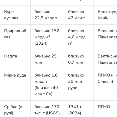
Буре
близько
близько
Белхатув,
вугілля
22,5 млрд т
47 млн т
Конін
Природний
близько 152
близько
Великопо
газ
млрд м³
4,6 млрд
Підкарпа
(2024)
м³
Нафта
близько 25
близько
Балтійськ
млн т
0,7 млн т
Підкарпа
Мідна руда
близько 1,8
близько
ЛГМО (Н
млрд т
30 млн т
Сілезія)
(близько 40
руди
млн т Cu)
Срібло (в
близько 170
1341 т
ЛГМО
руді)
тис. т (USGS)
(2024)