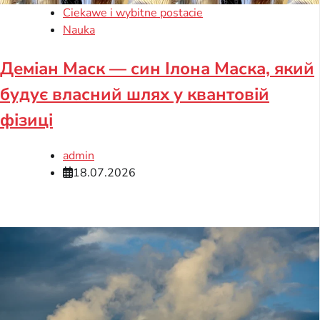
Ciekawe i wybitne postacie
Nauka
Деміан Маск — син Ілона Маска, який
будує власний шлях у квантовій
фізиці
admin
18.07.2026