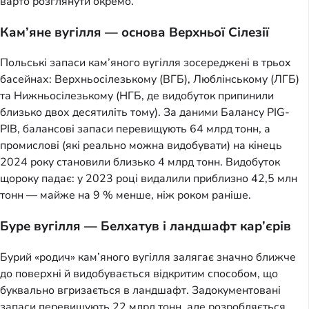
варто розглянути окремо.
Кам’яне вугілля — основа Верхньої Сілезії
Польські запаси кам’яного вугілля зосереджені в трьох
басейнах: Верхньосілезькому (ВГБ), Люблінському (ЛГБ)
та Нижньосілезькому (НГБ, де видобуток припинили
близько двох десятиліть тому). За даними Балансу PIG-
PIB, балансові запаси перевищують 64 млрд тонн, а
промислові (які реально можна видобувати) на кінець
2024 року становили близько 4 млрд тонн. Видобуток
щороку падає: у 2023 році видалили приблизно 42,5 млн
тонн — майже на 9 % менше, ніж роком раніше.
Буре вугілля — Белхатув і ландшафт кар’єрів
Бурий «родич» кам’яного вугілля залягає значно ближче
до поверхні й видобувається відкритим способом, що
буквально вгризається в ландшафт. Задокументовані
запаси перевищують 22 млрд тонн, але розробляється