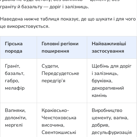
граніту й базальту — доріг і залізниць.
Наведена нижче таблиця показує, де що шукати і для чого
це використовується.
Гірська
Головні регіони
Найважливіші
порода
поширення
застосування
Граніт,
Судети,
Щебінь для доріг
базальт,
Передсудетське
і залізниць,
габро,
передгір’я
бруківка,
мелафір
декоративний
камінь
Вапняки,
Краківсько-
Виробництво
доломіти,
Ченстоховська
цементу, вапна,
мергелі
височина,
добрив,
Свентокшиські
десульфуризація