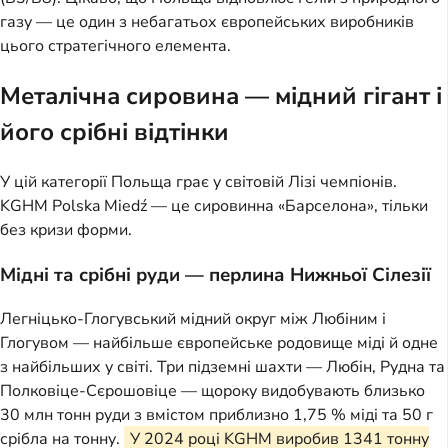
газу — це один з небагатьох європейських виробників
цього стратегічного елемента.
Металічна сировина — мідний гігант і
його срібні відтінки
У цій категорії Польща грає у світовій Лізі чемпіонів.
KGHM Polska Miedź — це сировинна «Барселона», тільки
без кризи форми.
Мідні та срібні руди — перлина Нижньої Сілезії
Легніцько-Глогувський мідний округ між Любіним і
Глогувом — найбільше європейське родовище міді й одне
з найбільших у світі. Три підземні шахти — Любін, Рудна та
Полковіце-Сєрошовіце — щороку видобувають близько
30 млн тонн руди з вмістом приблизно 1,75 % міді та 50 г
срібла на тонну.
У 2024 році KGHM виробив 1341 тонну