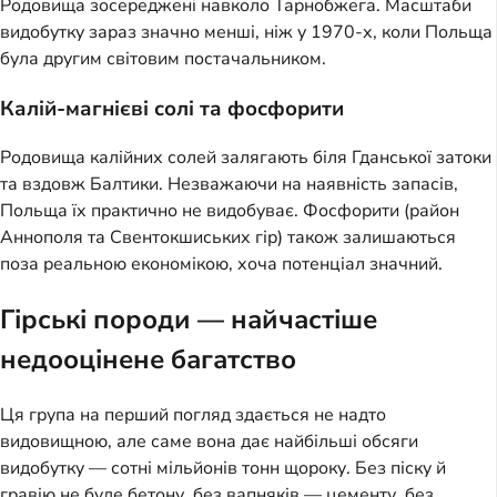
Родовища зосереджені навколо Тарнобжега. Масштаби
видобутку зараз значно менші, ніж у 1970-х, коли Польща
була другим світовим постачальником.
Калій-магнієві солі та фосфорити
Родовища калійних солей залягають біля Гданської затоки
та вздовж Балтики. Незважаючи на наявність запасів,
Польща їх практично не видобуває. Фосфорити (район
Аннополя та Свентокшиських гір) також залишаються
поза реальною економікою, хоча потенціал значний.
Гірські породи — найчастіше
недооцінене багатство
Ця група на перший погляд здається не надто
видовищною, але саме вона дає найбільші обсяги
видобутку — сотні мільйонів тонн щороку. Без піску й
гравію не буде бетону, без вапняків — цементу, без