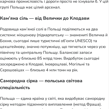
харчова промисловість і дороги просто не існували б. У цій
групі Польща має цілий арсенал.
Кам’яна сіль — від Велички до Клодави
Родовища кам’яної солі в Польщі поділяються на два
системи: міоценову (підкарпатську — знамениті Величка й
Бохня, сьогодні лише туристичні об’єкти UNESCO) та
цехштейнову, значно потужнішу, що тягнеться через усю
північну та центральну Польщу. Балансові запаси
оцінюють у близько 85 млрд тонн. Видобуток сьогодні
зосереджено в Клодаві, Іновроцлаві, Могільні та
Сєрошовіцах — близько 4 млн тонн на рік.
Самородна сірка — польська світова
спеціальність
Польща — єдина країна у світі, яка видобуває самородну
сірку методом підземного виплавлення (метод Фраша).