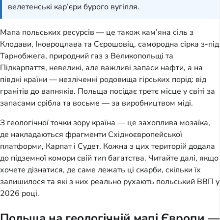
велетенські кар’єри бурого вугілля.
Мапа польських ресурсів — це також кам’яна сіль з
Клодави, Іновроцлава та Сєрошовіц, самородна сірка з-під
Тарнобжега, природний газ з Великопольщі та
Підкарпаття, невеликі, але важливі запаси нафти, а на
півдні країни — незліченні родовища гірських порід: від
гранітів до вапняків. Польща посідає третє місце у світі за
запасами срібла та восьме — за виробництвом міді.
З геологічної точки зору країна — це захоплива мозаїка,
де накладаються фрагменти Східноєвропейської
платформи, Карпат і Судет. Кожна з цих територій додала
до підземної комори свій тип багатства. Читайте далі, якщо
хочете дізнатися, де саме лежать ці скарби, скільки їх
залишилося та які з них реально рухають польський ВВП у
2026 році.
Польща на геологічній мапі Європи —