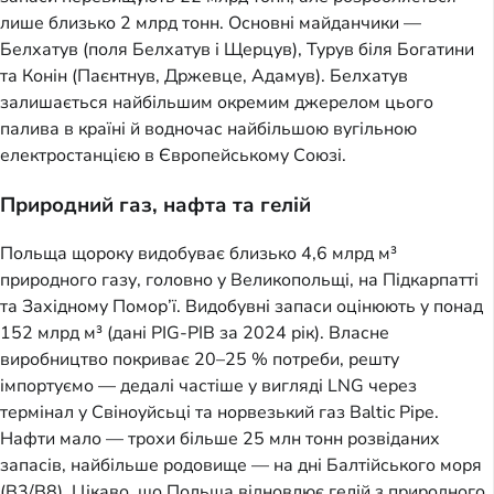
лише близько 2 млрд тонн. Основні майданчики —
Белхатув (поля Белхатув і Щерцув), Турув біля Богатини
та Конін (Паєнтнув, Држевце, Адамув). Белхатув
залишається найбільшим окремим джерелом цього
палива в країні й водночас найбільшою вугільною
електростанцією в Європейському Союзі.
Природний газ, нафта та гелій
Польща щороку видобуває близько 4,6 млрд м³
природного газу, головно у Великопольщі, на Підкарпатті
та Західному Помор’ї. Видобувні запаси оцінюють у понад
152 млрд м³ (дані PIG-PIB за 2024 рік). Власне
виробництво покриває 20–25 % потреби, решту
імпортуємо — дедалі частіше у вигляді LNG через
термінал у Свіноуйсьці та норвезький газ Baltic Pipe.
Нафти мало — трохи більше 25 млн тонн розвіданих
запасів, найбільше родовище — на дні Балтійського моря
(B3/B8). Цікаво, що Польща відновлює гелій з природного