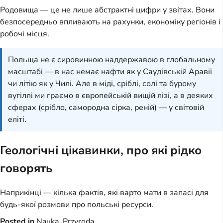
Родовища — це не лише абстрактні цифри у звітах. Вони
безпосередньо впливають на рахунки, економіку регіонів і
робочі місця.
Польща не є сировинною наддержавою в глобальному
масштабі — в нас немає нафти як у Саудівській Аравії
чи літію як у Чилі. Але в міді, сріблі, солі та бурому
вугіллі ми граємо в європейській вищій лізі, а в деяких
сферах (срібло, самородна сірка, реній) — у світовій
еліті.
Геологічні цікавинки, про які рідко
говорять
Наприкінці — кілька фактів, які варто мати в запасі для
будь-якої розмови про польські ресурси.
Posted in
Nauka
,
Przyroda