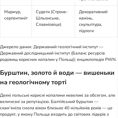
Мармур,
Судети (Стронє-
Декоративний
серпентиніт
Шльонське,
камінь,
Славніовіце)
скульптура,
підлоги
Джерело даних: Державний геологічний інститут —
Державний дослідницький інститут (Баланс ресурсів
родовищ корисних копалин у Польщі); енциклопедія PWN.
Бурштин, золото й води — вишеньки
на геологічному торті
Деякі польські корисні копалини невеликі за обсягом, але
величезні за репутацією. Балтійський бурштин —
скам’яніла смола віком близько 40 мільйонів років — це
продукт, у якому Польща входить до світових лідерів з