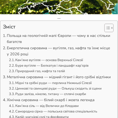
...
Зміст
Польща на геологічній мапі Європи — чому в нас стільки
багатств
Енергетична сировина — вугілля, газ, нафта та їхнє місце
у 2026 році
Кам’яне вугілля — основа Верхньої Сілезії
Буре вугілля — Белхатув і ландшафт кар’єрів
Природний газ, нафта та гелій
Металічна сировина — мідний гігант і його срібні відтінки
Мідні та срібні руди — перлина Нижньої Сілезії
Цинкові та свинцеві руди — Олькуш сходить зі сцени
Руди заліза, нікелю, титану — сплячі скарби
Хімічна сировина — білий скарб і жовта легенда
Кам’яна сіль — від Велички до Клодави
Самородна сірка — польська світова спеціальність
Калій-магнієві солі та фосфорити