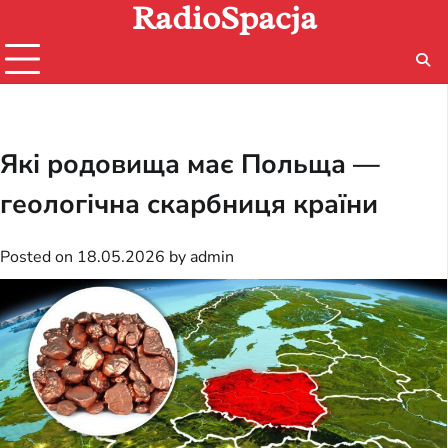
RadioSpacja
Skip
to
content
Які родовища має Польща —
геологічна скарбниця країни
Posted on
18.05.2026
by
admin