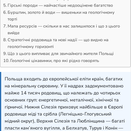
Гірські породи — найчастіше недооцінене багатство
Бурштин, золото й води — вишеньки на геологічному
торті
Мапа ресурсів — скільки в нас залишилося і що з цього
вийде
Стратегічні родовища та нові надії — що видно на
геологічному горизонті
Що з цього випливає для звичайного жителя Польщі
Геологічні цікавинки, про які рідко говорять
Польща входить до європейської еліти країн, багатих
на мінеральну сировину. У її надрах задокументовано
майже 14 тисяч родовищ, що належать до чотирьох
основних груп: енергетичної, металічної, хімічної та
гірничої. Нижня Сілезія приховує найбільше в Європі
родовище міді та срібла (Легніцько-Глогувський
мідний округ), Верхня Сілезія та Люблінщина — багаті
пласти кам’яного вугілля, а Белхатув, Турув і Конін —