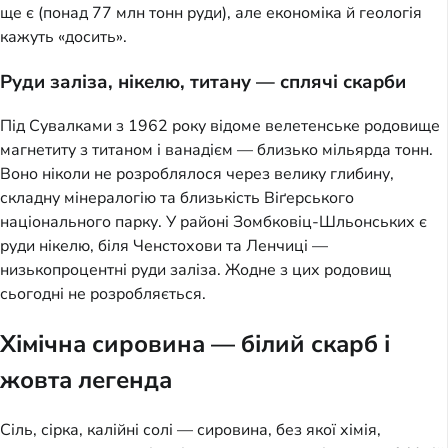
ще є (понад 77 млн тонн руди), але економіка й геологія
кажуть «досить».
Руди заліза, нікелю, титану — сплячі скарби
Під Сувалками з 1962 року відоме велетенське родовище
магнетиту з титаном і ванадієм — близько мільярда тонн.
Воно ніколи не розроблялося через велику глибину,
складну мінералогію та близькість Віґерського
національного парку. У районі Зомбковіц-Шльонських є
руди нікелю, біля Ченстохови та Ленчиці —
низькопроцентні руди заліза. Жодне з цих родовищ
сьогодні не розробляється.
Хімічна сировина — білий скарб і
жовта легенда
Сіль, сірка, калійні солі — сировина, без якої хімія,