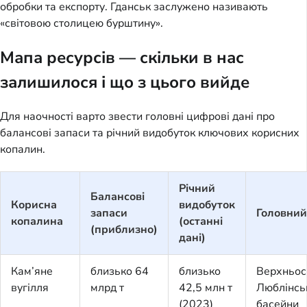
обробки та експорту. Гданськ заслужено називають
«світовою столицею бурштину».
Мапа ресурсів — скільки в нас
залишилося і що з цього вийде
Для наочності варто звести головні цифрові дані про
балансові запаси та річний видобуток ключових корисних
копалин.
Річний
Балансові
Корисна
видобуток
запаси
Головний
копалина
(останні
(приблизно)
дані)
Кам’яне
близько 64
близько
Верхньос
вугілля
млрд т
42,5 млн т
Люблінсь
(2023)
басейни