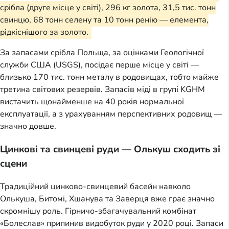
срібла (друге місце у світі), 296 кг золота, 31,5 тис. тонн
свинцю, 68 тонн селену та 10 тонн ренію — елемента,
рідкіснішого за золото.
За запасами срібла Польща, за оцінками Геологічної
служби США (USGS), посідає перше місце у світі —
близько 170 тис. тонн металу в родовищах, тобто майже
третина світових резервів. Запасів міді в групі KGHM
вистачить щонайменше на 40 років нормальної
експлуатації, а з урахуванням перспективних родовищ —
значно довше.
Цинкові та свинцеві руди — Олькуш сходить зі
сцени
Традиційний цинково-свинцевий басейн навколо
Олькуша, Битомі, Хшанува та Заверця вже грає значно
скромнішу роль. Гірничо-збагачувальний комбінат
«Болеслав» припинив видобуток руди у 2020 році. Запаси