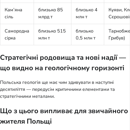
Кам’яна
близько 85
близько 4
Куяви, Кл
сіль
млрд т
млн т
Сєрошові
Самородна
близько 515
близько
Тарнобже
сірка
млн т
0,5 млн т
Грибув)
Стратегічні родовища та нові надії —
що видно на геологічному горизонті
Польська геологія ще має чим здивувати в наступні
десятиліття — передусім критичними елементами та
стратегічними металами.
Що з цього випливає для звичайного
жителя Польщі