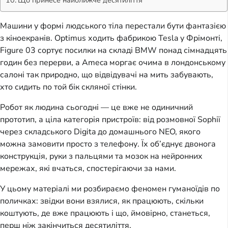
Машини у формі людського тіла перестали бути фантазією
з кіноекранів. Optimus ходить фабрикою Tesla у Фрімонті,
Figure 03 сортує посилки на складі BMW понад сімнадцять
годин без перерви, а Ameca моргає очима в лондонському
салоні так природно, що відвідувачі на мить забувають,
хто сидить по той бік скляної стінки.
Робот як людина сьогодні — це вже не одиничний
прототип, а ціла категорія пристроїв: від розмовної Sophії
через складського Digita до домашнього NEO, якого
можна замовити просто з телефону. Їх об’єднує двонога
конструкція, руки з пальцями та мозок на нейронних
мережах, які вчаться, спостерігаючи за нами.
У цьому матеріалі ми розбираємо феномен гуманоїдів по
поличках: звідки вони взялися, як працюють, скільки
коштують, де вже працюють і що, ймовірно, станеться,
перш ніж закінчиться десятиліття.