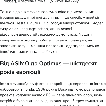
rubber), еластична гума, що імітує тканину.
Те, що відрізняє сучасного гуманоїда від механічних
іграшок двадцятирічної давнини, — це спосіб, у який він
вчиться. Tesla, Figure і 1X сьогодні використовують моделі
типу vision-language-action, які на основі
відеопослідовностей людських демонстрацій здатні
генерувати моторику робота. Покажіть один раз, як
заварити каву — машина повторить, адаптувавшись до
іншої кавомашини та іншої кухні.
Від ASIMO до Optimus — шістдесят
років еволюції
Історія гуманоїдів у фізичній версії — це переважно історія
лабораторій Honda. 1986 року в Вако під Токіо розпочався
проєкт з кодовою назвою E0 — пара двоногих опор, яким
потрібно було п’ять секунд на один крок. Через тринадцять