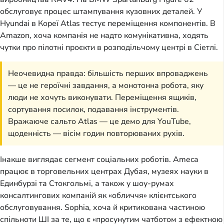
обслуговує процес штампування кузовних деталей. У
Hyundai в Кореї Atlas тестує переміщення компонентів. В
Amazon, хоча компанія не надто комунікативна, ходять
чутки про пілотні проєкти в розподільчому центрі в Сіетлі.
Неочевидна правда: більшість перших впроваджень
— це не героїчні завдання, а монотонна робота, яку
люди не хочуть виконувати. Переміщення ящиків,
сортування посилок, подавання інструментів.
Вражаюче сальто Atlas — це демо для YouTube,
щоденність — вісім годин повторюваних рухів.
Інакше виглядає сегмент соціальних роботів. Ameca
працює в торговельних центрах Дубая, музеях науки в
Единбурзі та Стокгольмі, а також у шоу-румах
консалтингових компаній як «обличчя» клієнтського
обслуговування. Sophia, хоча й критикована частиною
спільноти ШІ за те, що є «просунутим чатботом з ефектною