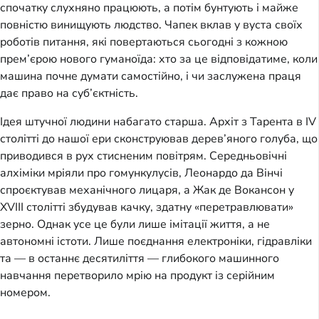
спочатку слухняно працюють, а потім бунтують і майже
повністю винищують людство. Чапек вклав у вуста своїх
роботів питання, які повертаються сьогодні з кожною
прем’єрою нового гуманоїда: хто за це відповідатиме, коли
машина почне думати самостійно, і чи заслужена праця
дає право на суб’єктність.
Ідея штучної людини набагато старша. Архіт з Тарента в IV
столітті до нашої ери сконструював дерев’яного голуба, що
приводився в рух стисненим повітрям. Середньовічні
алхіміки мріяли про гомункулусів, Леонардо да Вінчі
спроєктував механічного лицаря, а Жак де Вокансон у
XVIII столітті збудував качку, здатну «перетравлювати»
зерно. Однак усе це були лише імітації життя, а не
автономні істоти. Лише поєднання електроніки, гідравліки
та — в останнє десятиліття — глибокого машинного
навчання перетворило мрію на продукт із серійним
номером.