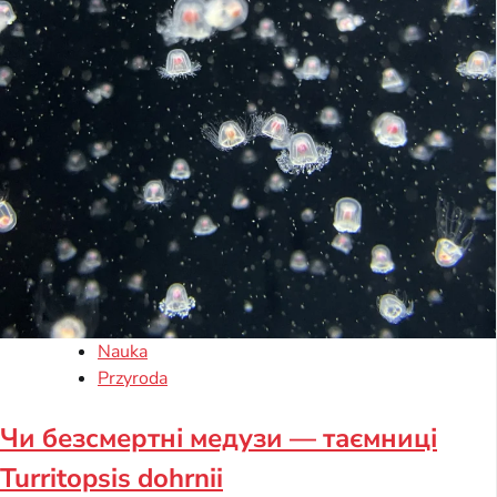
Nauka
Przyroda
Чи безсмертні медузи — таємниці
Turritopsis dohrnii