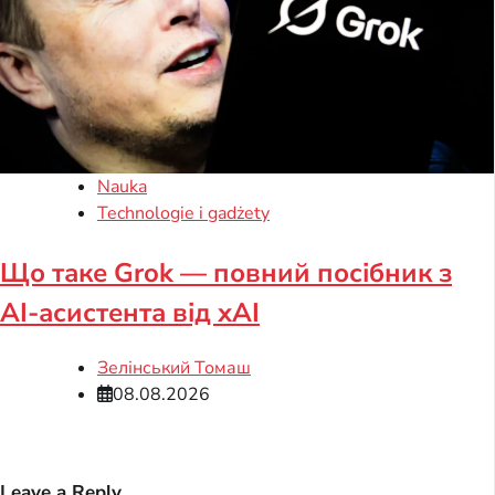
Nauka
Technologie i gadżety
Що таке Grok — повний посібник з
AI-асистента від xAI
Зелінський Томаш
08.08.2026
Leave a Reply