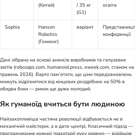
(Китай)
/ 35 кг
освіта
(G1)
Sophia
Hanson
варіант
Представницт
Robotics
конференції
(Гонконг)
Дані зібрано на основі анонсів виробників та галузевих
звітів (robozaps.com, humanoid.press, eweek.com, станом на
травень 2026). Варто пам’ятати, що ціни передзамовлень
можуть відрізнятися від кінцевих роздрібних на 50% в
обидва боки — ринок ще дуже молодий.
Як гуманоїд вчиться бути людиною
Найзахопливіша частина революції відбувається не в
механічній майстерні, а в дата-центрі. Класичний підхід —
програмування кожної траєкторії руху окремо — відійшов