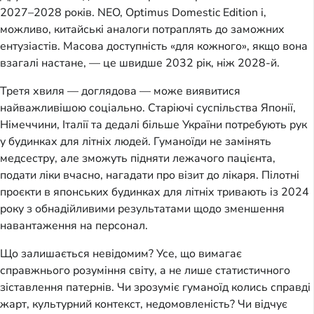
2027–2028 років. NEO, Optimus Domestic Edition і,
можливо, китайські аналоги потраплять до заможних
ентузіастів. Масова доступність «для кожного», якщо вона
взагалі настане, — це швидше 2032 рік, ніж 2028-й.
Третя хвиля — доглядова — може виявитися
найважливішою соціально. Старіючі суспільства Японії,
Німеччини, Італії та дедалі більше України потребують рук
у будинках для літніх людей. Гуманоїди не замінять
медсестру, але зможуть підняти лежачого пацієнта,
подати ліки вчасно, нагадати про візит до лікаря. Пілотні
проєкти в японських будинках для літніх тривають із 2024
року з обнадійливими результатами щодо зменшення
навантаження на персонал.
Що залишається невідомим? Усе, що вимагає
справжнього розуміння світу, а не лише статистичного
зіставлення патернів. Чи зрозуміє гуманоїд колись справді
жарт, культурний контекст, недомовленість? Чи відчує