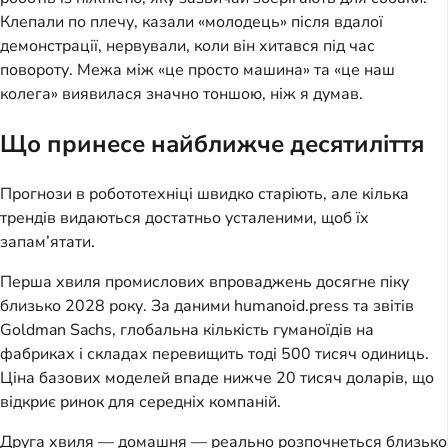
Клепали по плечу, казали «молодець» після вдалої
демонстрації, нервували, коли він хитався під час
повороту. Межа між «це просто машина» та «це наш
колега» виявилася значно тоншою, ніж я думав.
Що принесе найближче десятиліття
Прогнози в робототехніці швидко старіють, але кілька
трендів видаються достатньо усталеними, щоб їх
запам’ятати.
Перша хвиля промислових впроваджень досягне піку
близько 2028 року. За даними humanoid.press та звітів
Goldman Sachs, глобальна кількість гуманоїдів на
фабриках і складах перевищить тоді 500 тисяч одиниць.
Ціна базових моделей впаде нижче 20 тисяч доларів, що
відкриє ринок для середніх компаній.
Друга хвиля — домашня — реально розпочнеться близько