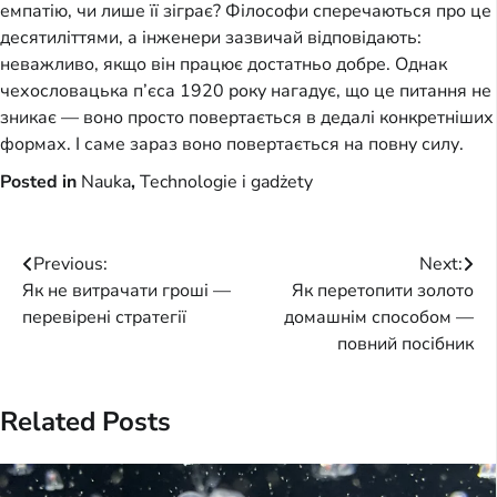
емпатію, чи лише її зіграє? Філософи сперечаються про це
десятиліттями, а інженери зазвичай відповідають:
неважливо, якщо він працює достатньо добре. Однак
чехословацька п’єса 1920 року нагадує, що це питання не
зникає — воно просто повертається в дедалі конкретніших
формах. І саме зараз воно повертається на повну силу.
Posted in
Nauka
,
Technologie i gadżety
Post
Previous:
Next:
Як не витрачати гроші —
Як перетопити золото
navigation
перевірені стратегії
домашнім способом —
повний посібник
Related Posts