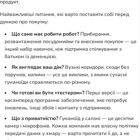
продукт.
Найважливіші питання, які варто поставити собі перед
думкою про покупку:
Що саме має робити робот?
Прибирання,
розвантаження посудомийки та внесення покупок — це
інший набір навичок, ніж підтримка спілкування з
батьком із деменцією.
Як виглядає ваш дім?
Вузькі коридори, сходи без
поручнів, килими — усе це виклики, з якими сучасні
гуманоїди справляються по-різному.
Чи готові ви бути «тестером»?
Перші версії — це
насамперед програмне забезпечення, яке потребує
оновлень, іноді збоїв і контакту з підтримкою.
Що з приватністю?
Гуманоїд у салоні — це десятки
камер і мікрофонів. Кожна компанія має власну політику
передачі даних у хмару — варто прочитати її до, а не