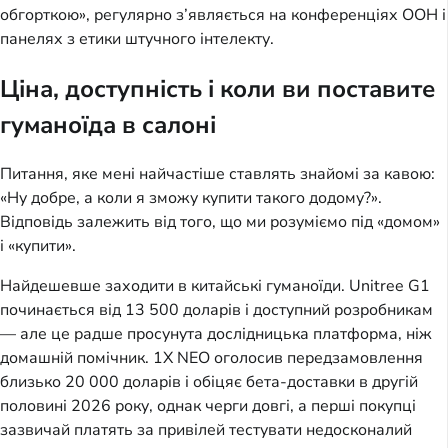
обгорткою», регулярно з’являється на конференціях ООН і
панелях з етики штучного інтелекту.
Ціна, доступність і коли ви поставите
гуманоїда в салоні
Питання, яке мені найчастіше ставлять знайомі за кавою:
«Ну добре, а коли я зможу купити такого додому?».
Відповідь залежить від того, що ми розуміємо під «домом»
і «купити».
Найдешевше заходити в китайські гуманоїди. Unitree G1
починається від 13 500 доларів і доступний розробникам
— але це радше просунута дослідницька платформа, ніж
домашній помічник. 1X NEO оголосив передзамовлення
близько 20 000 доларів і обіцяє бета-доставки в другій
половині 2026 року, однак черги довгі, а перші покупці
зазвичай платять за привілей тестувати недосконалий