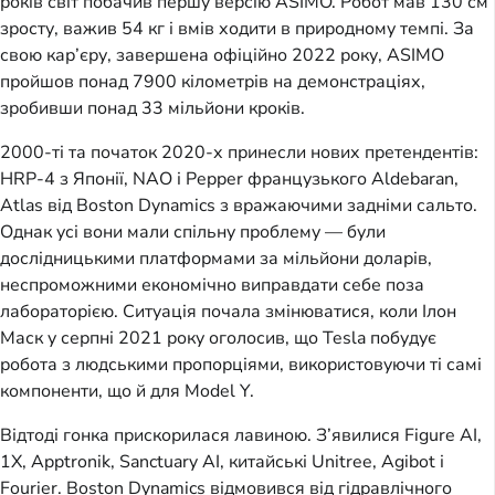
років світ побачив першу версію ASIMO. Робот мав 130 см
зросту, важив 54 кг і вмів ходити в природному темпі. За
свою кар’єру, завершена офіційно 2022 року, ASIMO
пройшов понад 7900 кілометрів на демонстраціях,
зробивши понад 33 мільйони кроків.
2000-ті та початок 2020-х принесли нових претендентів:
HRP-4 з Японії, NAO і Pepper французького Aldebaran,
Atlas від Boston Dynamics з вражаючими задніми сальто.
Однак усі вони мали спільну проблему — були
дослідницькими платформами за мільйони доларів,
неспроможними економічно виправдати себе поза
лабораторією. Ситуація почала змінюватися, коли Ілон
Маск у серпні 2021 року оголосив, що Tesla побудує
робота з людськими пропорціями, використовуючи ті самі
компоненти, що й для Model Y.
Відтоді гонка прискорилася лавиною. З’явилися Figure AI,
1X, Apptronik, Sanctuary AI, китайські Unitree, Agibot і
Fourier. Boston Dynamics відмовився від гідравлічного