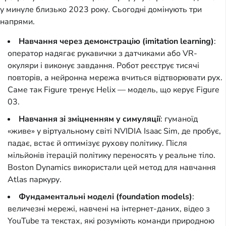
у минуле близько 2023 року. Сьогодні домінують три
напрями.
Навчання через демонстрацію (imitation learning)
:
оператор надягає рукавички з датчиками або VR-
окуляри і виконує завдання. Робот реєструє тисячі
повторів, а нейронна мережа вчиться відтворювати рух.
Саме так Figure тренує Helix — модель, що керує Figure
03.
Навчання зі зміцненням у симуляції
: гуманоїд
«живе» у віртуальному світі NVIDIA Isaac Sim, де пробує,
падає, встає й оптимізує рухову політику. Після
мільйонів ітерацій політику переносять у реальне тіло.
Boston Dynamics використали цей метод для навчання
Atlas паркуру.
Фундаментальні моделі (foundation models)
:
величезні мережі, навчені на інтернет-даних, відео з
YouTube та текстах, які розуміють команди природною