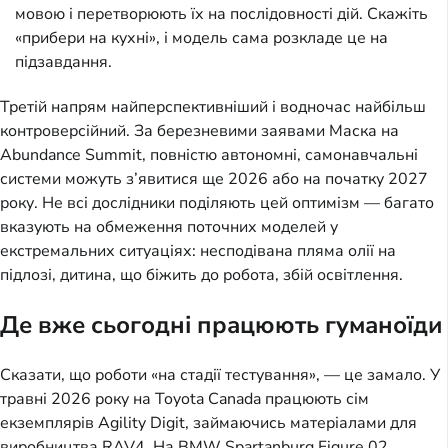
мовою і перетворюють їх на послідовності дій. Скажіть
«прибери на кухні», і модель сама розкладе це на
підзавдання.
Третій напрям найперспективніший і водночас найбільш
контроверсійний. За березневими заявами Маска на
Abundance Summit, повністю автономні, самонавчальні
системи можуть з’явитися ще 2026 або на початку 2027
року. Не всі дослідники поділяють цей оптимізм — багато
вказують на обмеження поточних моделей у
екстремальних ситуаціях: несподівана пляма олії на
підлозі, дитина, що біжить до робота, збій освітлення.
Де вже сьогодні працюють гуманоїди
Сказати, що роботи «на стадії тестування», — це замало. У
травні 2026 року на Toyota Canada працюють сім
екземплярів Agility Digit, займаючись матеріалами для
виробництва RAV4. На BMW Spartanburg Figure 02