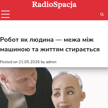
RadioSpacja
Skip
to
content
Робот як людина — межа між
машиною та життям стирається
Posted on
21.05.2026
by
admin