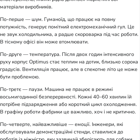
матеріали виробників.
По-перше — шум. Гуманоїд, що працює на повну
потужність, генерує помітний електромеханічний гул. Це
не звук холодильника, а радше скороварка під час роботи.
В тісному офісі він може втомлювати.
По-друге — температура. Після двох годин інтенсивного
руху корпус Optimus стає теплим на дотик, близько сорока
градусів. Вентиляція працює, але в спекотне літо це може
бути проблемою.
По-третє — паузи. Машина не працює в режимі
восьмигодинної безперервності. Кожні 40–60 хвилин їй
потрібне підзарядження або короткий цикл охолодження.
В графіку роботи фабрики це важливо, хоч і не критично.
По-четверте, найважливіше — емоції. Інженери, які
обслуговували демонстраційні стенди, ставилися до
роботів із ніжністю, яку зазвичай зберігають для собаки.