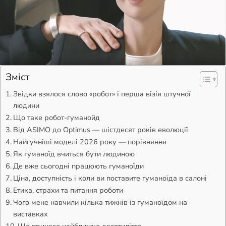
Зміст
Звідки взялося слово «робот» і перша візія штучної
людини
Що таке робот-гуманойд
Від ASIMO до Optimus — шістдесят років еволюції
Найгучніші моделі 2026 року — порівняння
Як гуманоїд вчиться бути людиною
Де вже сьогодні працюють гуманоїди
Ціна, доступність і коли ви поставите гуманоїда в салоні
Етика, страхи та питання роботи
Чого мене навчили кілька тижнів із гуманоїдом на
виставках
Що принесе найближче десятиліття