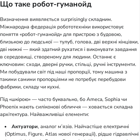
Що таке робот-гуманойд
Визначення виявляється surprisingly складним.
Міжнародна федерація робототехніки використовує
поняття «робот-гуманойд» для пристрою з будовою,
близькою до людської — тулуб, голова, дві верхні кінцівки,
дві нижні — який здатний рухатися і виконувати завдання
в середовищі, створеному для людини. Останнє є
ключовим: сходи, дверні ручки, стільці, ручні інструменти.
Ми побудували світ під наші пропорції, тому машина з
такими самими пропорціями не потребує перебудови
фабрики, складу чи кухні.
Під «шкірою» — часто буквально, бо Ameca, Sophia чи
Phoenix мають силіконові обличчя — ховається складна
архітектура. Найважливіші елементи:
Актуатори
, аналог м’язів. Найчастіше електричні
(Optimus, Figure, Atlas нової генерації), рідше гідравлічні