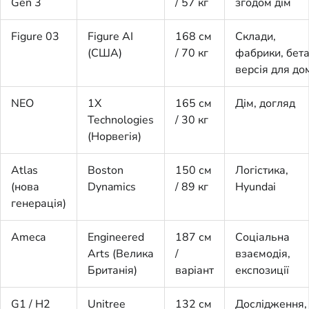
Gen 3
/ 57 кг
згодом дім
Figure 03
Figure AI
168 см
Склади,
(США)
/ 70 кг
фабрики, бета
версія для до
NEO
1X
165 см
Дім, догляд
Technologies
/ 30 кг
(Норвегія)
Atlas
Boston
150 см
Логістика,
(нова
Dynamics
/ 89 кг
Hyundai
генерація)
Ameca
Engineered
187 см
Соціальна
Arts (Велика
/
взаємодія,
Британія)
варіант
експозиції
G1 / H2
Unitree
132 см
Дослідження,