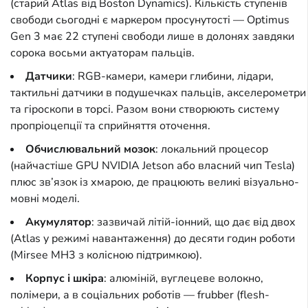
(старий Atlas від Boston Dynamics). Кількість ступенів
свободи сьогодні є маркером просунутості — Optimus
Gen 3 має 22 ступені свободи лише в долонях завдяки
сорока восьми актуаторам пальців.
Датчики
: RGB-камери, камери глибини, лідари,
тактильні датчики в подушечках пальців, акселерометри
та гіроскопи в торсі. Разом вони створюють систему
пропріоцепції та сприйняття оточення.
Обчислювальний мозок
: локальний процесор
(найчастіше GPU NVIDIA Jetson або власний чип Tesla)
плюс зв’язок із хмарою, де працюють великі візуально-
мовні моделі.
Акумулятор
: зазвичай літій-іонний, що дає від двох
(Atlas у режимі навантаження) до десяти годин роботи
(Mirsee MH3 з колісною підтримкою).
Корпус і шкіра
: алюміній, вуглецеве волокно,
полімери, а в соціальних роботів — frubber (flesh-