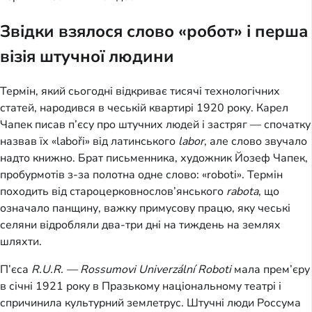
Звідки взялося слово «робот» і перша
візія штучної людини
Термін, який сьогодні відкриває тисячі технологічних
статей, народився в чеській квартирі 1920 року. Карел
Чапек писав п’єсу про штучних людей і застряг — спочатку
назвав їх «laboři» від латинського
labor
, але слово звучало
надто книжно. Брат письменника, художник Йозеф Чапек,
пробурмотів з-за полотна одне слово: «roboti». Термін
походить від староцерковнослов’янського
rabota
, що
означало панщину, важку примусову працю, яку чеські
селяни відробляли два-три дні на тиждень на землях
шляхти.
П’єса
R.U.R. — Rossumovi Univerzální Roboti
мала прем’єру
в січні 1921 року в Празькому національному театрі і
спричинила культурний землетрус. Штучні люди Россума