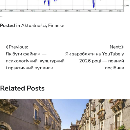
...
Posted in
Aktualności
,
Finanse
Post
Previous:
Next:
Як бути файним —
Як заробляти на YouTube у
navigation
психологічний, культурний
2026 році — повний
і практичний путівник
посібник
Related Posts