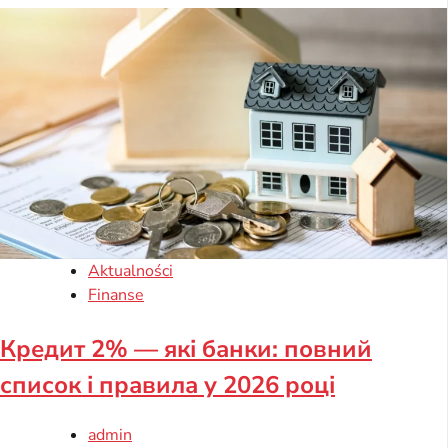
Aktualności
Finanse
Кредит 2% — які банки: повний
список і правила у 2026 році
admin