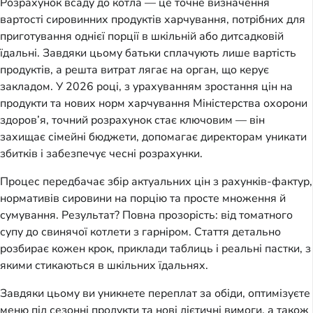
Розрахунок всаду до котла — це точне визначення 
вартості сировинних продуктів харчування, потрібних для 
приготування однієї порції в шкільній або дитсадковій 
їдальні. Завдяки цьому батьки сплачують лише вартість 
продуктів, а решта витрат лягає на орган, що керує 
закладом. У 2026 році, з урахуванням зростання цін на 
продукти та нових норм харчування Міністерства охорони 
здоров’я, точний розрахунок стає ключовим — він 
захищає сімейні бюджети, допомагає директорам уникати 
збитків і забезпечує чесні розрахунки.
Процес передбачає збір актуальних цін з рахунків-фактур, 
нормативів сировини на порцію та просте множення й 
сумування. Результат? Повна прозорість: від томатного 
супу до свинячої котлети з гарніром. Стаття детально 
розбирає кожен крок, приклади таблиць і реальні пастки, з 
якими стикаються в шкільних їдальнях.
Завдяки цьому ви уникнете переплат за обіди, оптимізуєте 
меню під сезонні продукти та нові дієтичні вимоги, а також 