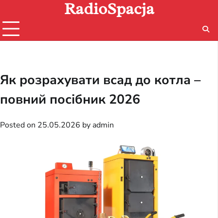
RadioSpacja
Skip
to
content
Як розрахувати всад до котла –
повний посібник 2026
Posted on
25.05.2026
by
admin