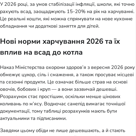
У 2026 році, за умов стабілізації інфляції, школи, які точно 
рахують всад, заощаджують 15-20% на рік на харчуванні. 
Це реальні кошти, які можна спрямувати на нове кухонне 
обладнання чи додаткові заняття для дітей.
Нові норми харчування 2026 та їх
вплив на всад до котла
Наказ Міністерства охорони здоров’я з вересня 2026 року 
обмежує цукор, сіль і смаження, а також просуває місцеві 
та сезонні продукти. Це означає більше страв на основі 
овочів, бобових і круп — а вони зазвичай дешевші. 
Розрахунок стає простішим, оскільки менше цінових 
коливань по м’ясу. Водночас санепід вимагає точнішої 
документації, тому таблиці розрахунків мають бути 
актуальними та підписаними.
Завдяки цьому обіди не лише дешевшають, а й стають 