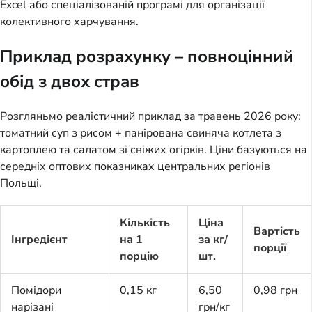
Excel або спеціалізованій програмі для організації 
колективного харчування.
Приклад розрахунку – повноцінний
обід з двох страв
Розгляньмо реалістичний приклад за травень 2026 року: 
томатний суп з рисом + панірована свиняча котлета з 
картоплею та салатом зі свіжих огірків. Ціни базуються на 
середніх оптових показниках центральних регіонів 
Польщі.
Кількість
Ціна
Вартість
Інгредієнт
на 1
за кг/
порції
порцію
шт.
Помідори
0,15 кг
6,50
0,98 грн
нарізані
грн/кг