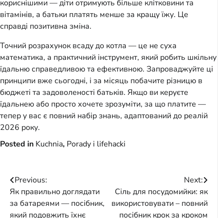
кориснішими — діти отримують більше клітковини та 
вітамінів, а батьки платять менше за кращу їжу. Це 
справді позитивна зміна.
Точний розрахунок всаду до котла — це не суха 
математика, а практичний інструмент, який робить шкільну 
їдальню справедливою та ефективною. Запроваджуйте ці 
принципи вже сьогодні, і за місяць побачите різницю в 
бюджеті та задоволеності батьків. Якщо ви керуєте 
їдальнею або просто хочете зрозуміти, за що платите — 
тепер у вас є повний набір знань, адаптований до реалій 
2026 року.
Posted in
Kuchnia
,
Porady i lifehacki
Post
Previous:
Next:
Як правильно доглядати
Сіль для посудомийки: як
navigation
за батареями — посібник,
використовувати – повний
який подовжить їхнє
посібник крок за кроком