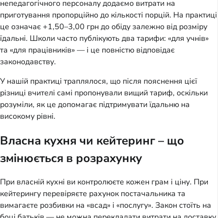
непедагогічного персоналу додаємо витрати на 
приготування пропорційно до кількості порцій. На практиці 
це означає +1,50–3,00 грн до обіду залежно від розміру 
їдальні. Школи часто публікують два тарифи: «для учнів» 
та «для працівників» — і це повністю відповідає 
законодавству.
У нашій практиці траплялося, що після пояснення цієї 
різниці вчителі самі пропонували вищий тариф, оскільки 
розуміли, як це допомагає підтримувати їдальню на 
високому рівні.
Власна кухня чи кейтеринг – що
змінюється в розрахунку
При власній кухні ви контролюєте кожен грам і ціну. При 
кейтерингу перевіряєте рахунок постачальника та 
вимагаєте розбивки на «всад» і «послугу». Закон стоїть на 
боці батьків — не можна перекладати витрати на доставку 