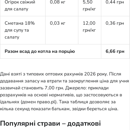
Огірок свіжий
0,08 кг
5,50
0,44 грн
для салату
грн/кг
Сметана 18%
0,03 кг
12,00
0,36 грн
для супу та
грн/кг
салату
Разом всад до котла на порцію
6,66 грн
Дані взяті з типових оптових рахунків 2026 року. Після 
додавання запасу на втрати та заокруглення ціна для учня 
зазвичай становить 7,00 грн. Джерело: приклади 
розрахунків на основі нормативів, що застосовуються в 
їдальнях (домен право.pl). Така таблиця дозволяє за 
кілька секунд показати батькам, звідки береться ціна.
Популярні страви – додаткові