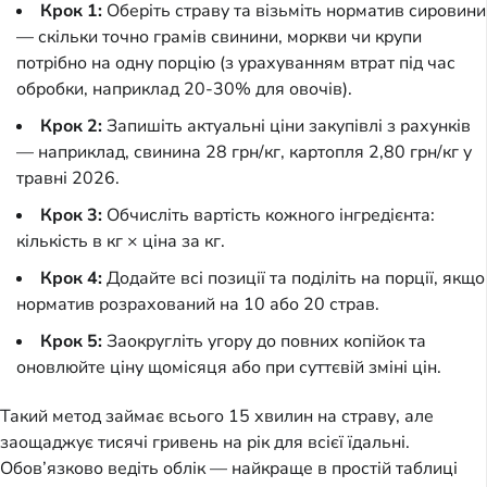
Крок 1:
Оберіть страву та візьміть норматив сировини
— скільки точно грамів свинини, моркви чи крупи
потрібно на одну порцію (з урахуванням втрат під час
обробки, наприклад 20-30% для овочів).
Крок 2:
Запишіть актуальні ціни закупівлі з рахунків
— наприклад, свинина 28 грн/кг, картопля 2,80 грн/кг у
травні 2026.
Крок 3:
Обчисліть вартість кожного інгредієнта:
кількість в кг × ціна за кг.
Крок 4:
Додайте всі позиції та поділіть на порції, якщо
норматив розрахований на 10 або 20 страв.
Крок 5:
Заокругліть угору до повних копійок та
оновлюйте ціну щомісяця або при суттєвій зміні цін.
Такий метод займає всього 15 хвилин на страву, але 
заощаджує тисячі гривень на рік для всієї їдальні. 
Обов’язково ведіть облік — найкраще в простій таблиці 