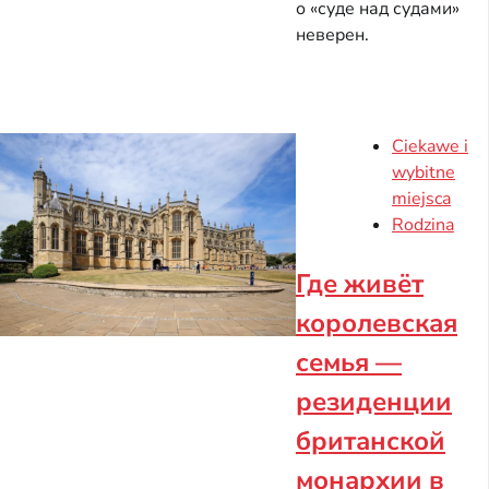
о «суде над судами»
неверен.
Ciekawe i
wybitne
miejsca
Rodzina
Где живёт
королевская
семья —
резиденции
британской
монархии в