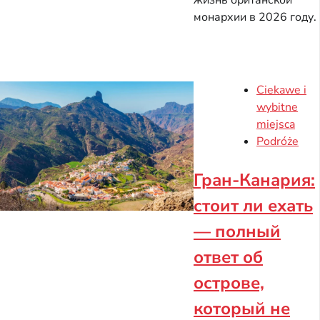
жизнь британской
монархии в 2026 году.
Ciekawe i
wybitne
miejsca
Podróże
Гран-Канария:
стоит ли ехать
— полный
ответ об
острове,
который не