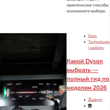
практические способы
осознанного выбора.
Dom
Technologie
i gadżety
Какой Dyson
выбрать —
полный гид по
моделям 2026
admin