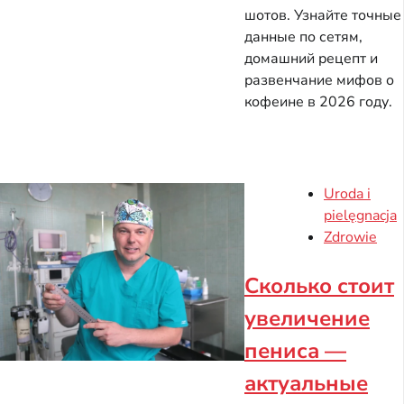
шотов. Узнайте точные
данные по сетям,
домашний рецепт и
развенчание мифов о
кофеине в 2026 году.
Uroda i
pielęgnacja
Zdrowie
Сколько стоит
увеличение
пениса —
актуальные