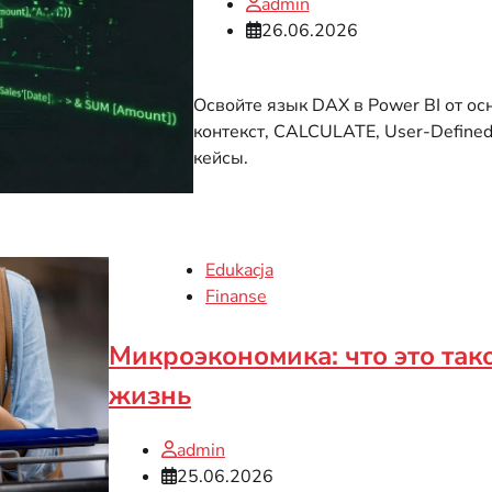
admin
26.06.2026
Освойте язык DAX в Power BI от ос
контекст, CALCULATE, User-Defined
кейсы.
Edukacja
Finanse
Микроэкономика: что это так
жизнь
admin
25.06.2026