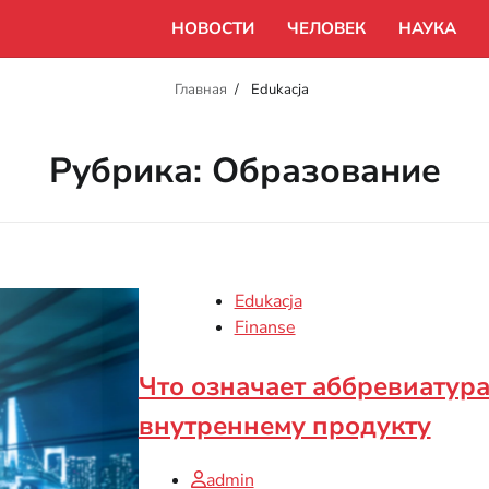
НОВОСТИ
ЧЕЛОВЕК
НАУКА
Главная
Edukacja
Рубрика:
Образование
Edukacja
Finanse
Что означает аббревиатур
внутреннему продукту
admin