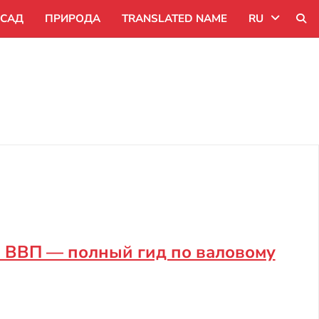
САД
ПРИРОДА
TRANSLATED NAME
RU
Uk
Ru
Pl
а ВВП — полный гид по валовому