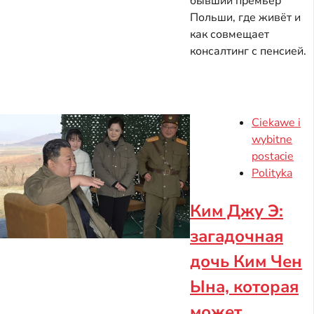
бывший премьер
Польши, где живёт и
как совмещает
консалтинг с пенсией.
Ciekawe i
wybitne
postacie
Polityka
Ким Джу Э:
загадочная
дочь Ким Чен
Ына, которая
может