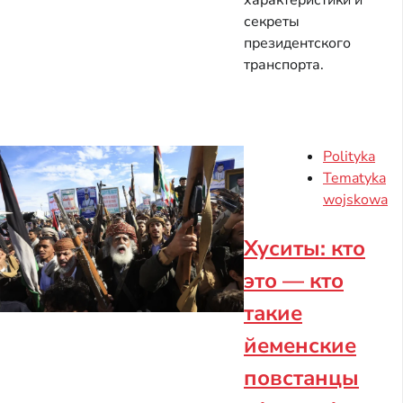
характеристики и
секреты
президентского
транспорта.
Polityka
Tematyka
wojskowa
Хуситы: кто
это — кто
такие
йеменские
повстанцы