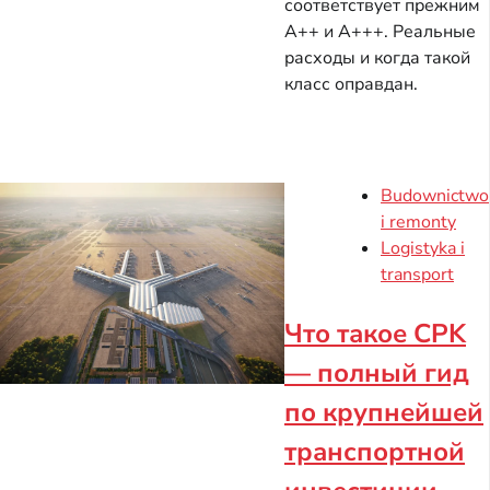
соответствует прежним
A++ и A+++. Реальные
расходы и когда такой
класс оправдан.
Budownictwo
i remonty
Logistyka i
transport
Что такое CPK
— полный гид
по крупнейшей
транспортной