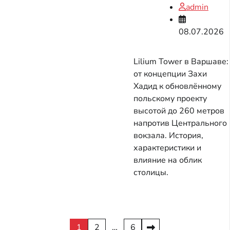
admin
08.07.2026
Lilium Tower в Варшаве:
от концепции Захи
Хадид к обновлённому
польскому проекту
высотой до 260 метров
напротив Центрального
вокзала. История,
характеристики и
влияние на облик
столицы.
Пагинация
1
2
…
6