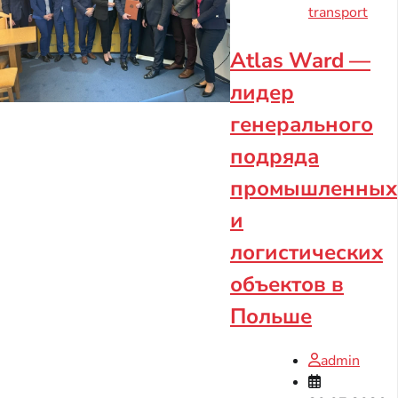
transport
Atlas Ward —
лидер
генерального
подряда
промышленных
и
логистических
объектов в
Польше
admin