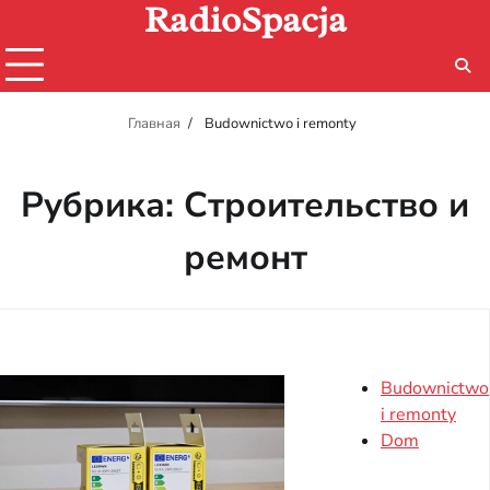
RadioSpacja
Перейти
к
содержимому
Главная
Budownictwo i remonty
Рубрика:
Строительство и
ремонт
Budownictwo
i remonty
Dom