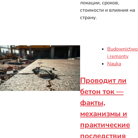
локации, сроков,
стоимости и влияния на
страну.
Budownictwo
i remonty
Nauka
Проводит ли
бетон ток —
факты,
механизмы и
практические
последствия