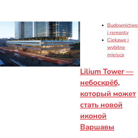
Budownictwo
i remonty
Ciekawe i
wybitne
miejsca
Lilium Tower —
небоскрёб,
который может
стать новой
иконой
Варшавы