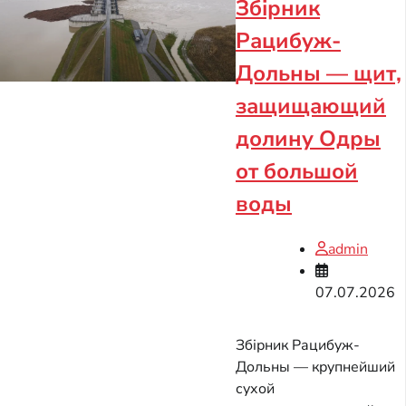
Збірник
Рацибуж-
Дольны — щит,
защищающий
долину Одры
от большой
воды
admin
07.07.2026
Збірник Рацибуж-
Дольны — крупнейший
сухой