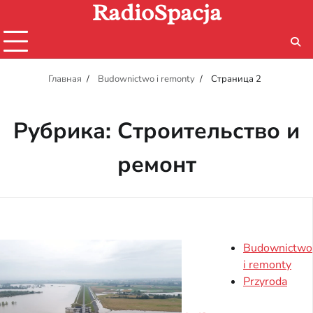
RadioSpacja
Перейти
к
содержимому
Главная
Budownictwo i remonty
Страница 2
Рубрика:
Строительство и
ремонт
Budownictwo
i remonty
Przyroda