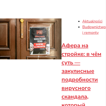
Aktualności
Budownictwo
i remonty
Афера на
стройке: в чём
суть —
закулисные
подробности
вирусного
скандала,
который