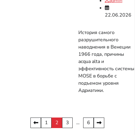
admin
22.06.2026
История самого
разрушительного
наводнения в Венеции
1966 года, причины
acqua alta и
эффективность системы
MOSE в борьбе с
подъемом уровня
Адриатики.
Пагинация
1
2
3
…
6
записей