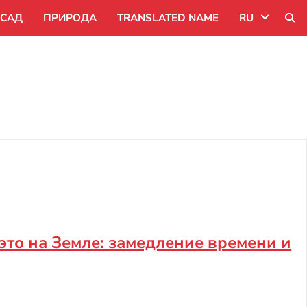
САД
ПРИРОДА
TRANSLATED NAME
RU
Uk
Ru
Pl
 это на Земле: замедление времени и