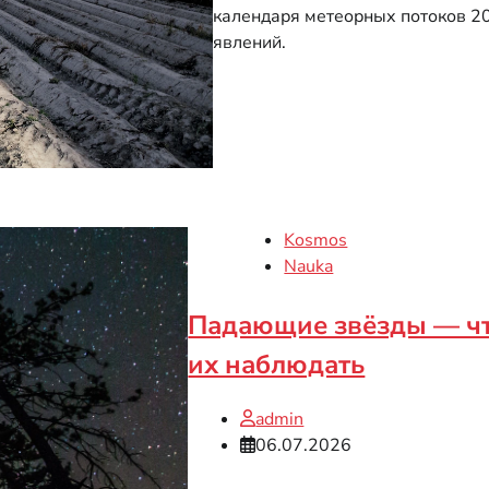
календаря метеорных потоков 20
явлений.
Kosmos
Nauka
Падающие звёзды — что 
их наблюдать
admin
06.07.2026