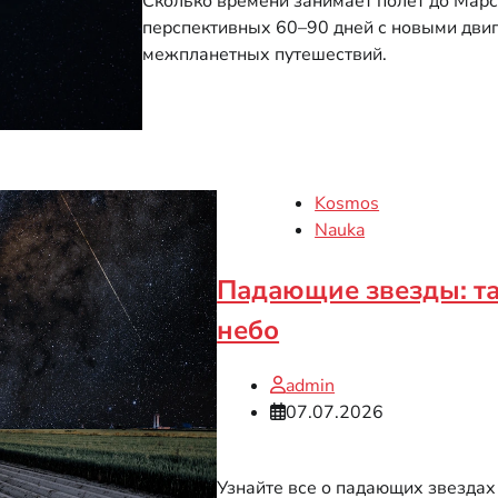
Сколько времени занимает полёт до Марс
перспективных 60–90 дней с новыми двиг
межпланетных путешествий.
Kosmos
Nauka
Падающие звезды: т
небо
admin
07.07.2026
Узнайте все о падающих звездах