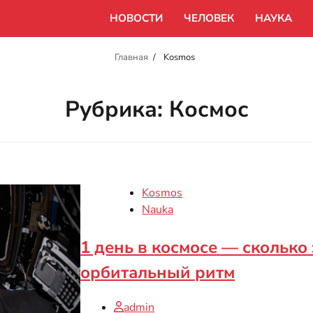
НОВОСТИ
ЧЕЛОВЕК
НАУКА
Главная
Kosmos
Рубрика:
Космос
Kosmos
Nauka
1 день в космосе — сколько
орбитальный ритм
admin