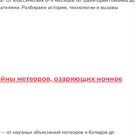
а? От классических 6–9 месяцев по траектории Гоманна до
ателями. Разбираем историю, технологии и вызовы
айны метеоров, озаряющих ночное
 — от научных объяснений метеоров и болидов до