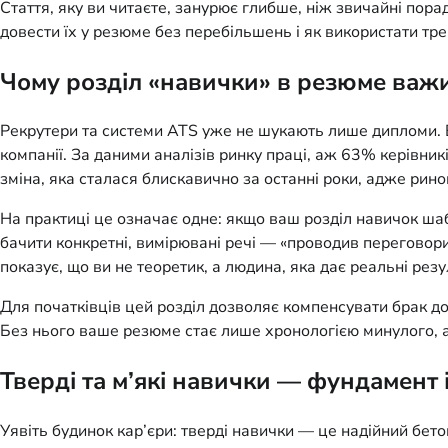
Стаття, яку ви читаєте, занурює глибше, ніж звичайні порад
довести їх у резюме без перебільшень і як використати тр
Чому розділ «навички» в резюме важит
Рекрутери та системи ATS уже не шукають лише дипломи. В
компанії. За даними аналізів ринку праці, аж 63% керівни
зміна, яка сталася блискавично за останні роки, адже рин
На практиці це означає одне: якщо ваш розділ навичок шаб
бачити конкретні, вимірювані речі — «проводив переговори
показує, що ви не теоретик, а людина, яка дає реальні резу
Для початківців цей розділ дозволяє компенсувати брак до
Без нього ваше резюме стає лише хронологією минулого, а 
Тверді та м’які навички — фундамент і
Уявіть будинок кар’єри: тверді навички — це надійний бет