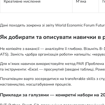
Креативне мислення
М’яка
Г
Дані походять зокрема зі звіту World Economic Forum Future
Як добирати та описувати навички в 
Не копіюйте з вакансії — аналізуйте її глибоко. Візьміть 8
ATS). Замість «добра організація роботи» напишіть: «кер
Для м’яких навичок використовуйте метод PAR (Проблема — Д
та інструменти: «Excel — просунутий (зведені таблиці, Pow
Початківцям варто зосередитися на transferable skills з сту
наставництво, масштабування процесів.
Приклади за галузями — конкретні набори на 20