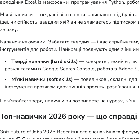
володіння Excel із макросами, програмування Python, робот
М’які навички — це дах і вікна, вони захищають від бурі та
ідеї, чи стійкість, завдяки якій ви не зламаєтесь під тиск
зв’язку.
Баланс є ключовим. Забагато твердих — і вас сприйматимут
інструментів для роботи. Найкращі поєднують одне з інши
Тверді навички (hard skills)
— конкретні, технічні, як
результатами в Google Search Console, робота з Adobe Su
М’які навички (soft skills)
— поведінкові, складні для 
інструменти протягом двох тижнів проєкту, розв’язання 
Пам’ятайте: тверді навички ви розвиваєте на курсах, м’як
Топ-навички 2026 року — що справді 
Звіт Future of Jobs 2025 Всесвітнього економічного форум