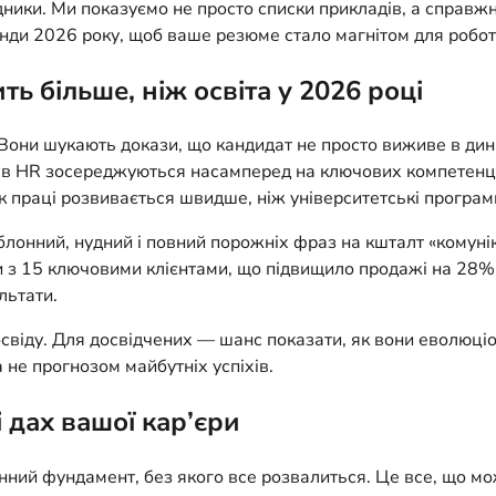
ники. Ми показуємо не просто списки прикладів, а справжні 
енди 2026 року, щоб ваше резюме стало магнітом для робот
ь більше, ніж освіта у 2026 році
они шукають докази, що кандидат не просто виживе в дина
ків HR зосереджуються насамперед на ключових компетенція
ок праці розвивається швидше, ніж університетські програм
лонний, нудний і повний порожніх фраз на кшталт «комунік
 з 15 ключовими клієнтами, що підвищило продажі на 28% за
льтати.
свіду. Для досвідчених — шанс показати, як вони еволюціон
не прогнозом майбутніх успіхів.
 дах вашої кар’єри
онний фундамент, без якого все розвалиться. Це все, що мо