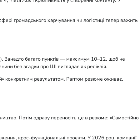
 4, Meta Ads і креативність у створенні контенту. У 
 у сфері громадського харчування чи логістиці тепер важить 
). Занадто багато пунктів — максимум 10–12, щоб не 
нини без згадки про ШІ виглядає як реліквія.
й» конкретним результатом. Раптом резюме оживає, і 
ицтво. Потім одразу переносіть це в резюме: «Самостійно 
ження, крос-функціональні проєкти. У 2026 році компанії 