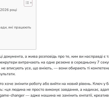
 2026 році
ради, які працюють
документа, а жива розповідь про те, ким ви насправді є та 
 рекрутери витрачають на одне резюме в середньому 7 секун
 не вписують усе, що вміють, — вони обирають ті компетенці
зультати.
о хоче змінити роботу або вийти на новий рівень. Ключ у б
ть: «ця людина не просто виконує завдання, а надихає, адап
game-changer — адже машина не замінить емпатії, креативн