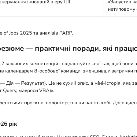
енерування інновацій в еру ШІ
«Запустив к
нетиповому с
 of Jobs 2025 та аналізів PARP.
резюме — практичні поради, які прац
–12 ключових компетенцій і підлаштуйте свої так, щоб вони з
ував календарем 8-особової команди, зменшивши затримки п
ія — Результат). Це не сухий опис, а міні-історія, яка за
er Query, макроси VBA)».
дентських проєктів, волонтерства чи навіть хобі. Досвідчени
26 рік