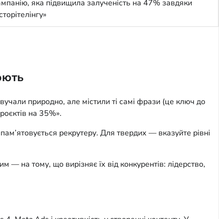
ампанію, яка підвищила залученість на 47% завдяки
торітелінгу»
юють
вучали природно, але містили ті самі фрази (це ключ до 
роєктів на 35%».
пам’ятовується рекрутеру. Для твердих — вказуйте рівні 
м — на тому, що вирізняє їх від конкурентів: лідерство, 