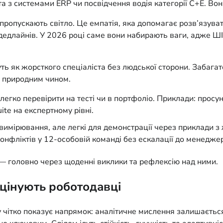
а з системами ERP чи посвідчення водія категорії C+E. Вон
 пропускають світло. Це емпатія, яка допомагає розв’язуват
ом дедлайнів. У 2026 році саме вони набирають ваги, адже Ш
ь як жорсткого спеціаліста без людської сторони. Забагато
м природним чином.
і легко перевірити на тесті чи в портфоліо. Приклади: просу
ite на експертному рівні.
вимірювання, але легкі для демонстрації через приклади з
конфліктів у 12-особовій команді без ескалації до менедже
і — головно через щоденні виклики та рефлексію над ними.
цінують роботодавці
у чітко показує напрямок: аналітичне мислення залишається