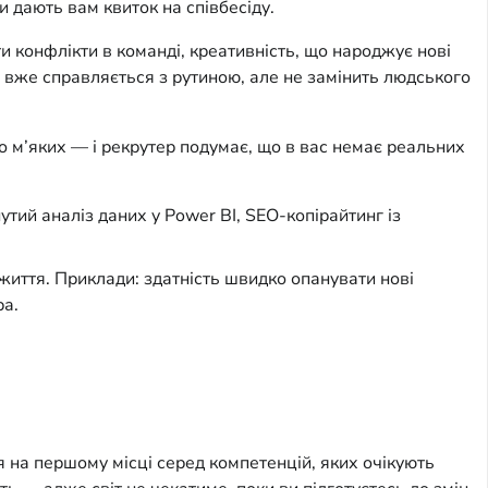
и дають вам квиток на співбесіду.
и конфлікти в команді, креативність, що народжує нові 
І вже справляється з рутиною, але не замінить людського 
 м’яких — і рекрутер подумає, що в вас немає реальних 
нутий аналіз даних у Power BI, SEO-копірайтинг із
 життя. Приклади: здатність швидко опанувати нові
ра.
 на першому місці серед компетенцій, яких очікують 