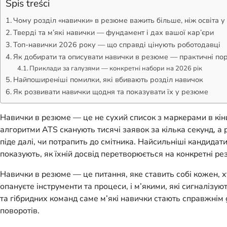
Spis treści
Чому розділ «навички» в резюме важить більше, ніж освіта у
Тверді та м’які навички — фундамент і дах вашої кар’єри
Топ-навички 2026 року — що справді цінують роботодавці
Як добирати та описувати навички в резюме — практичні по
Приклади за галузями — конкретні набори на 2026 рік
Найпоширеніші помилки, які вбивають розділ навичок
Як розвивати навички щодня та показувати їх у резюме
Навички в резюме — це не сухий список з маркерами в кінці 
алгоритми ATS сканують тисячі заявок за кілька секунд, а
піде далі, чи потрапить до смітника. Найсильніші кандидати
показують, як їхній досвід перетворюється на конкретні ре
Навички в резюме — це питання, яке ставить собі кожен, хт
опануєте інструменти та процеси, і м’якими, які сигналізую
та гібридних команд саме м’які навички стають справжнім 
поворотів.