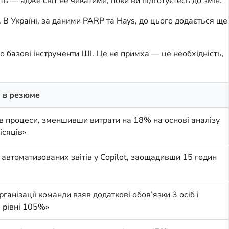
ть — адже світ не чекатиме, поки ви підготуєтесь до змін.
В Україні, за даними PARP та Hays, до цього додається ще 
ро базові інструменти ШІ. Це не примха — це необхідність, 
и в резюме
в процеси, зменшивши витрати на 18% на основі аналізу
ісяців»
 автоматизованих звітів у Copilot, заощадивши 15 годин
рганізації команди взяв додаткові обов’язки 3 осіб і
а рівні 105%»