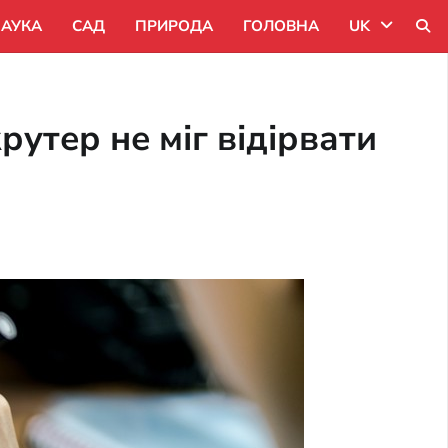
АУКА
САД
ПРИРОДА
ГОЛОВНА
UK
Uk
рутер не міг відірвати
Ru
Pl