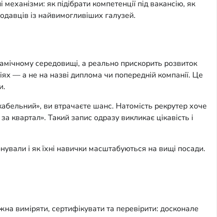
механізми: як підібрати компетенції під вакансію, як 
одавців із найвимогливіших галузей.
мічному середовищі, а реально прискорить розвиток 
х — а не на назві диплома чи попередній компанії. Це 
и.
абельний», ви втрачаєте шанс. Натомість рекрутер хоче 
 квартал». Такий запис одразу викликає цікавість і 
ували і як їхні навички масштабуються на вищі посади. 
жна виміряти, сертифікувати та перевірити: досконале 