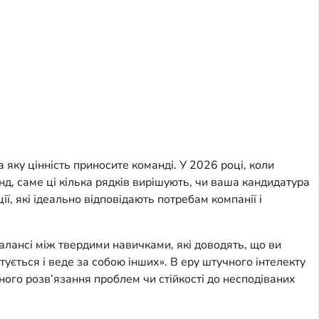
яку цінність приносите команді. У 2026 році, коли 
д, саме ці кілька рядків вирішують, чи ваша кандидатура 
ї, які ідеально відповідають потребам компанії і 
алансі між твердими навичками, які доводять, що ви 
тується і веде за собою інших». В еру штучного інтелекту 
ого розв’язання проблем чи стійкості до несподіваних 