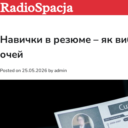
RadioSpacja
Skip
to
content
Навички в резюме – як ви
очей
Posted on
25.05.2026
by
admin