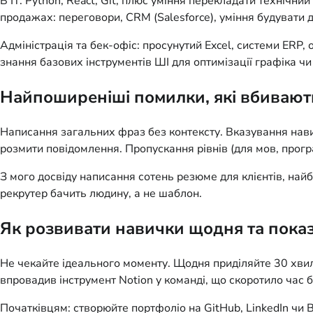
В IT: Python, React, Git, плюс уміння перекладати технічний
продажах: переговори, CRM (Salesforce), уміння будувати д
Адміністрація та бек-офіс: просунутий Excel, системи ERP, 
знання базових інструментів ШІ для оптимізації графіка чи
Найпоширеніші помилки, які вбивают
Написання загальних фраз без контексту. Вказування навич
розмити повідомлення. Пропускання рівнів (для мов, програ
З мого досвіду написання сотень резюме для клієнтів, най
рекрутер бачить людину, а не шаблон.
Як розвивати навички щодня та показ
Не чекайте ідеального моменту. Щодня приділяйте 30 хвили
впровадив інструмент Notion у команді, що скоротило час 
Початківцям: створюйте портфоліо на GitHub, LinkedIn чи 