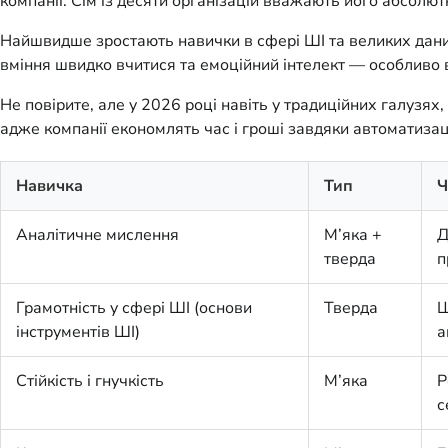
компанії. Сім із десяти організацій вважають його абсолютн
Найшвидше зростають навички в сфері ШІ та великих даних,
вміння швидко вчитися та емоційний інтелект — особливо в
Не повірите, але у 2026 році навіть у традиційних галузях,
адже компанії економлять час і гроші завдяки автоматизаці
Навичка
Тип
Ч
Аналітичне мислення
М’яка +
Д
тверда
п
Грамотність у сфері ШІ (основи
Тверда
Ш
інструментів ШІ)
а
Стійкість і гнучкість
М’яка
Р
с