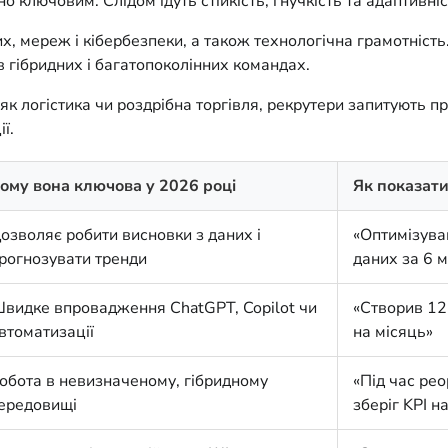
о ключовим. Слідом ідуть стійкість, гнучкість та адаптивніс
 мереж і кібербезпеки, а також технологічна грамотність. 
 гібридних і багатопоколінних командах.
 як логістика чи роздрібна торгівля, рекрутери запитують п
ї.
ому вона ключова у 2026 році
Як показат
озволяє робити висновки з даних і
«Оптимізува
рогнозувати тренди
даних за 6 м
видке впровадження ChatGPT, Copilot чи
«Створив 12
втоматизації
на місяць»
обота в невизначеному, гібридному
«Під час рео
ередовищі
зберіг KPI н