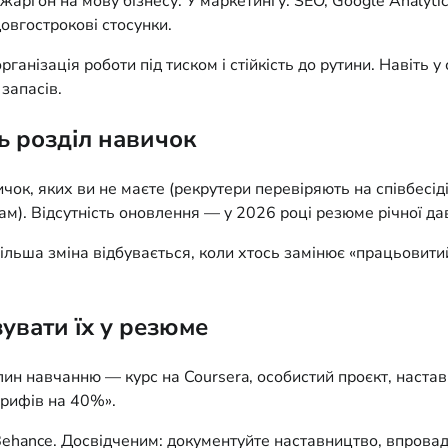
 жаргон на мову бізнесу. У маркетингу: SEO, Google Analytics
овгострокові стосунки.
організація роботи під тиском і стійкість до рутини. Навіть
 запасів.
ь розділ навичок
ок, яких ви не маєте (рекрутери перевіряють на співбесіді
м). Відсутність оновлення — у 2026 році резюме річної дав
більша зміна відбувається, коли хтось замінює «працьовити
увати їх у резюме
н навчанню — курс на Coursera, особистий проєкт, наставн
брифів на 40%».
Behance. Досвідченим: документуйте наставництво, впровад