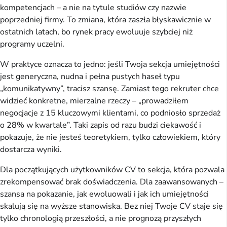
kompetencjach – a nie na tytule studiów czy nazwie 
poprzedniej firmy. To zmiana, która zaszła błyskawicznie w 
ostatnich latach, bo rynek pracy ewoluuje szybciej niż 
programy uczelni.
W praktyce oznacza to jedno: jeśli Twoja sekcja umiejętności 
jest generyczna, nudna i pełna pustych haseł typu 
„komunikatywny”, tracisz szansę. Zamiast tego rekruter chce 
widzieć konkretne, mierzalne rzeczy – „prowadziłem 
negocjacje z 15 kluczowymi klientami, co podniosło sprzedaż 
o 28% w kwartale”. Taki zapis od razu budzi ciekawość i 
pokazuje, że nie jesteś teoretykiem, tylko człowiekiem, który 
dostarcza wyniki.
Dla początkujących użytkowników CV to sekcja, która pozwala 
zrekompensować brak doświadczenia. Dla zaawansowanych – 
szansa na pokazanie, jak ewoluowali i jak ich umiejętności 
skalują się na wyższe stanowiska. Bez niej Twoje CV staje się 
tylko chronologią przeszłości, a nie prognozą przyszłych 