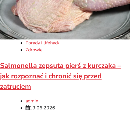
Porady i lifehacki
Zdrowie
Salmonella zepsuta pierś z kurczaka –
jak rozpoznać i chronić się przed
zatruciem
admin
19.06.2026