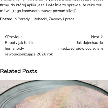
firmy, do której aplikujesz. I właśnie to sprawia, że rekruter 
mówi: „tego kandydata muszę poznać bliżej”.
Posted in
Porady i lifehacki
,
Zawody i praca
Nawigacja
Previous:
Next:
Roboty jak ludzie:
Jak dojechać do
wpisu
humanoidy
międzyzdrojów pociągiem
rewolucjonizujące 2026 rok
Related Posts