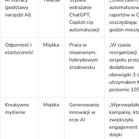
(podstawy
wdrażanie
automatyzow
narzędzi AI)
ChatGPT,
raportów w C
Copilot czy
oszczędzając
automatyzacji
godzin miesi
Odporność i
Miękka
Praca w
„W czasie
elastyczność
niepewnym,
reorganizacji
hybrydowym
zespołu prze
środowisku
dodatkowe
obowiązki 3 o
utrzymałem K
poziomie 10
Kreatywne
Miękka
Generowanie
„Wprowadzi
myślenie
innowacji w
kampanię, kt
erze AI
zwiększyła
engagement
dzięki