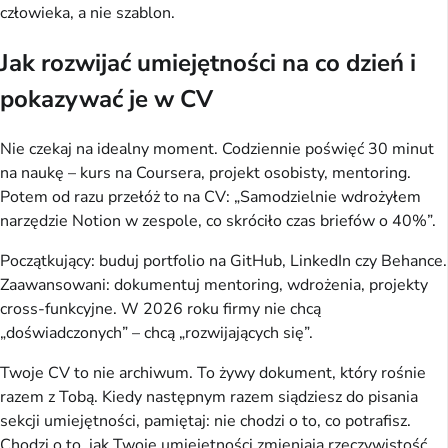
człowieka, a nie szablon.
Jak rozwijać umiejętności na co dzień i
pokazywać je w CV
Nie czekaj na idealny moment. Codziennie poświęć 30 minut 
na naukę – kurs na Coursera, projekt osobisty, mentoring. 
Potem od razu przełóż to na CV: „Samodzielnie wdrożyłem 
narzędzie Notion w zespole, co skróciło czas briefów o 40%”.
Początkujący: buduj portfolio na GitHub, LinkedIn czy Behance. 
Zaawansowani: dokumentuj mentoring, wdrożenia, projekty 
cross-funkcyjne. W 2026 roku firmy nie chcą 
„doświadczonych” – chcą „rozwijających się”.
Twoje CV to nie archiwum. To żywy dokument, który rośnie 
razem z Tobą. Kiedy następnym razem siądziesz do pisania 
sekcji umiejętności, pamiętaj: nie chodzi o to, co potrafisz. 
Chodzi o to, jak Twoje umiejętności zmieniają rzeczywistość 