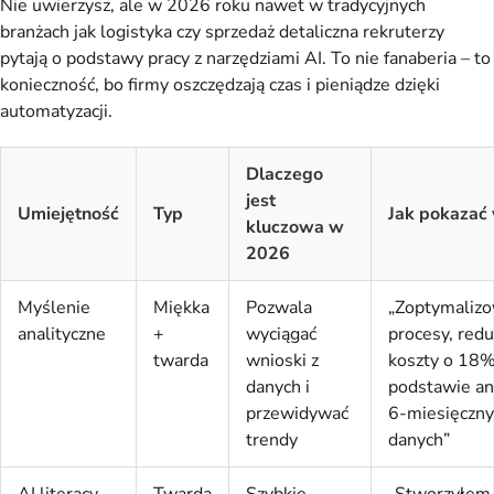
Nie uwierzysz, ale w 2026 roku nawet w tradycyjnych 
branżach jak logistyka czy sprzedaż detaliczna rekruterzy 
pytają o podstawy pracy z narzędziami AI. To nie fanaberia – to 
konieczność, bo firmy oszczędzają czas i pieniądze dzięki 
automatyzacji.
Dlaczego
jest
Umiejętność
Typ
Jak pokazać
kluczowa w
2026
Myślenie
Miękka
Pozwala
„Zoptymaliz
analityczne
+
wyciągać
procesy, redu
twarda
wnioski z
koszty o 18%
danych i
podstawie an
przewidywać
6-miesięczny
trendy
danych”
AI literacy
Twarda
Szybkie
„Stworzyłem