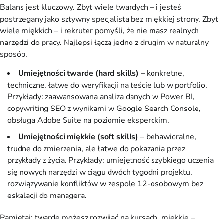
Balans jest kluczowy. Zbyt wiele twardych – i jesteś 
postrzegany jako sztywny specjalista bez miękkiej strony. Zbyt 
wiele miękkich – i rekruter pomyśli, że nie masz realnych 
narzędzi do pracy. Najlepsi łączą jedno z drugim w naturalny 
sposób.
Umiejętności twarde (hard skills)
– konkretne,
techniczne, łatwe do weryfikacji na teście lub w portfolio.
Przykłady: zaawansowana analiza danych w Power BI,
copywriting SEO z wynikami w Google Search Console,
obsługa Adobe Suite na poziomie eksperckim.
Umiejętności miękkie (soft skills)
– behawioralne,
trudne do zmierzenia, ale łatwe do pokazania przez
przykłady z życia. Przykłady: umiejętność szybkiego uczenia
się nowych narzędzi w ciągu dwóch tygodni projektu,
rozwiązywanie konfliktów w zespole 12-osobowym bez
eskalacji do managera.
Pamiętaj: twarde możesz rozwijać na kursach, miękkie – 