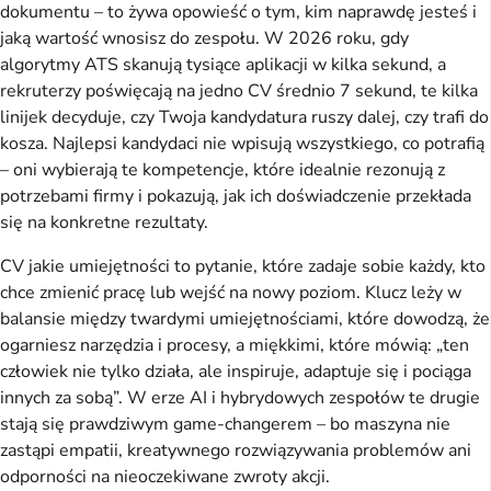
dokumentu – to żywa opowieść o tym, kim naprawdę jesteś i 
jaką wartość wnosisz do zespołu. W 2026 roku, gdy 
algorytmy ATS skanują tysiące aplikacji w kilka sekund, a 
rekruterzy poświęcają na jedno CV średnio 7 sekund, te kilka 
linijek decyduje, czy Twoja kandydatura ruszy dalej, czy trafi do 
kosza. Najlepsi kandydaci nie wpisują wszystkiego, co potrafią 
– oni wybierają te kompetencje, które idealnie rezonują z 
potrzebami firmy i pokazują, jak ich doświadczenie przekłada 
się na konkretne rezultaty.
CV jakie umiejętności to pytanie, które zadaje sobie każdy, kto 
chce zmienić pracę lub wejść na nowy poziom. Klucz leży w 
balansie między twardymi umiejętnościami, które dowodzą, że 
ogarniesz narzędzia i procesy, a miękkimi, które mówią: „ten 
człowiek nie tylko działa, ale inspiruje, adaptuje się i pociąga 
innych za sobą”. W erze AI i hybrydowych zespołów te drugie 
stają się prawdziwym game-changerem – bo maszyna nie 
zastąpi empatii, kreatywnego rozwiązywania problemów ani 
odporności na nieoczekiwane zwroty akcji.