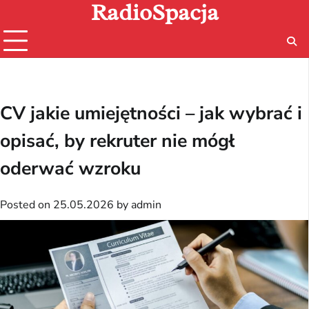
RadioSpacja
Skip
to
content
CV jakie umiejętności – jak wybrać i
opisać, by rekruter nie mógł
oderwać wzroku
Posted on
25.05.2026
by
admin