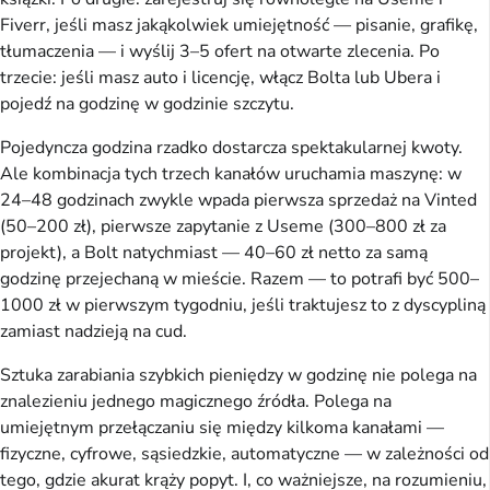
Fiverr, jeśli masz jakąkolwiek umiejętność — pisanie, grafikę,
tłumaczenia — i wyślij 3–5 ofert na otwarte zlecenia. Po
trzecie: jeśli masz auto i licencję, włącz Bolta lub Ubera i
pojedź na godzinę w godzinie szczytu.
Pojedyncza godzina rzadko dostarcza spektakularnej kwoty.
Ale kombinacja tych trzech kanałów uruchamia maszynę: w
24–48 godzinach zwykle wpada pierwsza sprzedaż na Vinted
(50–200 zł), pierwsze zapytanie z Useme (300–800 zł za
projekt), a Bolt natychmiast — 40–60 zł netto za samą
godzinę przejechaną w mieście. Razem — to potrafi być 500–
1000 zł w pierwszym tygodniu, jeśli traktujesz to z dyscypliną
zamiast nadzieją na cud.
Sztuka zarabiania szybkich pieniędzy w godzinę nie polega na
znalezieniu jednego magicznego źródła. Polega na
umiejętnym przełączaniu się między kilkoma kanałami —
fizyczne, cyfrowe, sąsiedzkie, automatyczne — w zależności od
tego, gdzie akurat krąży popyt. I, co ważniejsze, na rozumieniu,