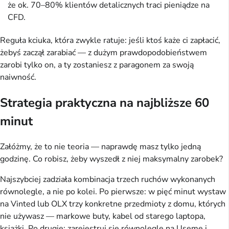
że ok. 70–80% klientów detalicznych traci pieniądze na
CFD.
Reguła kciuka, która zwykle ratuje: jeśli ktoś każe ci zapłacić,
żebyś zaczął zarabiać — z dużym prawdopodobieństwem
zarobi tylko on, a ty zostaniesz z paragonem za swoją
naiwność.
Strategia praktyczna na najbliższe 60
minut
Załóżmy, że to nie teoria — naprawdę masz tylko jedną
godzinę. Co robisz, żeby wyszedł z niej maksymalny zarobek?
Najszybciej zadziała kombinacja trzech ruchów wykonanych
równolegle, a nie po kolei. Po pierwsze: w pięć minut wystaw
na Vinted lub OLX trzy konkretne przedmioty z domu, których
nie używasz — markowe buty, kabel od starego laptopa,
książki. Po drugie: zarejestruj się równolegle na Useme i