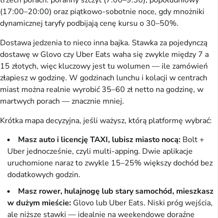
(17:00–20:00) oraz piątkowo-sobotnie noce, gdy mnożniki
dynamicznej taryfy podbijają cenę kursu o 30–50%.
Dostawa jedzenia to nieco inna bajka. Stawka za pojedynczą
dostawę w Glovo czy Uber Eats waha się zwykle między 7 a
15 złotych, więc kluczowy jest tu wolumen — ile zamówień
złapiesz w godzinę. W godzinach lunchu i kolacji w centrach
miast można realnie wyrobić 35–60 zł netto na godzinę, w
martwych porach — znacznie mniej.
Krótka mapa decyzyjna, jeśli ważysz, którą platformę wybrać:
Masz auto i licencję TAXI, lubisz miasto nocą:
Bolt +
Uber jednocześnie, czyli multi-apping. Dwie aplikacje
uruchomione naraz to zwykle 15–25% większy dochód bez
dodatkowych godzin.
Masz rower, hulajnogę lub stary samochód, mieszkasz
w dużym mieście:
Glovo lub Uber Eats. Niski próg wejścia,
ale niższe stawki — idealnie na weekendowe doraźne