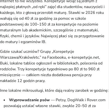
Internet to nie wszystko. Korepetycje wciąż są jednym z
najlepiej płatnych „od ręki” zajęć dla studentów, nauczycieli i
każdego, kto z głową przerobił maturę. Stawki w 2026 roku
wahają się od 40 zł za godzinę za pomoc w szkole
podstawowej do 100–150 zł za korepetycje na poziomie
maturalnym lub akademickim, szczególnie z matematyki,
fizyki, chemii i języków. Najwięcej płaci się za przygotowanie
do matury i egzaminów IB.
Gdzie szukać uczniów? Grupy „Korepetycje
Warszawa/Kraków/etc.” na Facebooku, e-korepetycje.net,
Buki, lokalne tablice ogłoszeń w bibliotekach, polecenia od
rodziców. Trzy korepetycje tygodniowo po 80 zł to 960 zł
miesięcznie — całkiem niezła dodatkowa pensja przy
nakładzie 12 godzin pracy.
Inne lokalne mikrousługi, które dają realny zarobek w godzinę:
Wyprowadzanie psów
— Petsy, DogWalk i Rover.com
pozwalają ustalać własne stawki, zwykle 20–50 zł za