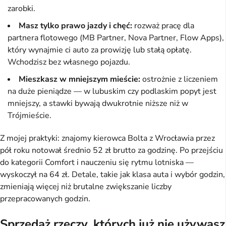
zarobki.
Masz tylko prawo jazdy i chęć:
rozważ pracę dla
partnera flotowego (MB Partner, Nova Partner, Flow Apps),
który wynajmie ci auto za prowizję lub stałą opłatę.
Wchodzisz bez własnego pojazdu.
Mieszkasz w mniejszym mieście:
ostrożnie z liczeniem
na duże pieniądze — w lubuskim czy podlaskim popyt jest
mniejszy, a stawki bywają dwukrotnie niższe niż w
Trójmieście.
Z mojej praktyki: znajomy kierowca Bolta z Wrocławia przez
pół roku notował średnio 52 zł brutto za godzinę. Po przejściu
do kategorii Comfort i nauczeniu się rytmu lotniska —
wyskoczył na 64 zł. Detale, takie jak klasa auta i wybór godzin,
zmieniają więcej niż brutalne zwiększanie liczby
przepracowanych godzin.
Sprzedaż rzeczy, których już nie używasz