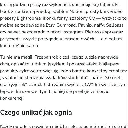
której godzina pracy raz wykonana, sprzedaje się latami. E-
book z konkretną wiedzą, szablon Notion, prosty kurs wideo,
presety Lightrooma, ikonki, fonty, szablony CV — wszystko to
można sprzedawać na Etsy, Gumroad, Payhip, naffy, Sellpass
czy nawet bezpośrednio przez Instagram. Pierwsza sprzedaż
przychodzi zwykle po tygodniu, czasem dwóch — ale potem
konto rośnie samo.
Tu nie ma magii. Trzeba zrobić coś, czego ludzie naprawdę
chcą, opisać to ludzkim językiem i pokazać efekt. Najlepsze
produkty cyfrowe rozwiązują jeden bardzo konkretny problem:
„szablon do śledzenia wydatków studenta”, „pakiet 30 reels
dla fryzjerek”, „check-lista zanim wyślesz CV”. Im węższe, tym
lepsze. Im szersze, tym trudniej się przebije w morzu
konkurencji.
Czego unikać jak ognia
Każdy poradnik powinien mieć tę sekcję, bo internet roi się od