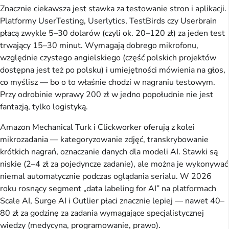
Znacznie ciekawsza jest stawka za testowanie stron i aplikacji.
Platformy UserTesting, Userlytics, TestBirds czy Userbrain
płacą zwykle 5–30 dolarów (czyli ok. 20–120 zł) za jeden test
trwający 15–30 minut. Wymagają dobrego mikrofonu,
względnie czystego angielskiego (część polskich projektów
dostępna jest też po polsku) i umiejętności mówienia na głos,
co myślisz — bo o to właśnie chodzi w nagraniu testowym.
Przy odrobinie wprawy 200 zł w jedno popołudnie nie jest
fantazją, tylko logistyką.
Amazon Mechanical Turk i Clickworker oferują z kolei
mikrozadania — kategoryzowanie zdjęć, transkrybowanie
krótkich nagrań, oznaczanie danych dla modeli AI. Stawki są
niskie (2–4 zł za pojedyncze zadanie), ale można je wykonywać
niemal automatycznie podczas oglądania serialu. W 2026
roku rosnący segment „data labeling for AI” na platformach
Scale AI, Surge AI i Outlier płaci znacznie lepiej — nawet 40–
80 zł za godzinę za zadania wymagające specjalistycznej
wiedzy (medycyna, programowanie, prawo).