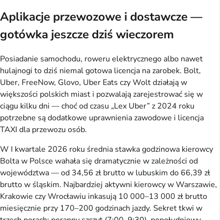
Aplikacje przewozowe i dostawcze —
gotówka jeszcze dziś wieczorem
Posiadanie samochodu, roweru elektrycznego albo nawet
hulajnogi to dziś niemal gotowa licencja na zarobek. Bolt,
Uber, FreeNow, Glovo, Uber Eats czy Wolt działają w
większości polskich miast i pozwalają zarejestrować się w
ciągu kilku dni — choć od czasu „Lex Uber” z 2024 roku
potrzebne są dodatkowe uprawnienia zawodowe i licencja
TAXI dla przewozu osób.
W I kwartale 2026 roku średnia stawka godzinowa kierowcy
Bolta w Polsce wahała się dramatycznie w zależności od
województwa — od 34,56 zł brutto w lubuskim do 66,39 zł
brutto w śląskim. Najbardziej aktywni kierowcy w Warszawie,
Krakowie czy Wrocławiu inkasują 10 000–13 000 zł brutto
miesięcznie przy 170–200 godzinach jazdy. Sekret tkwi w
trzech porach: poranny szczyt (7:00–9:30), popołudniowy