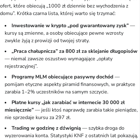
ofert, które obiecują „1000 zł dziennie bez wychodzenia z
domu”. Krótka czarna lista, której warto się trzymać:
Inwestowanie w krypto „pod gwarantowany zysk”
—
kursy są zmienne, a osoby obiecujące pewne wzrosty
zwykle żyją z prowizji od twojej straty.
„Praca chałupnicza” za 800 zł za sklejanie długopisów
— niemal zawsze oszustwo wymagające „opłaty
rejestracyjnej”.
Programy MLM obiecujące pasywny dochód
—
pomijam etyczne aspekty piramid finansowych, w praktyce
zarabia 1–2% uczestników na samym szczycie.
Płatne kursy „jak zarabiać w internecie 30 000 zł
miesięcznie”
— jeśli ktoś naprawdę zarabia takie pieniądze,
nie sprzedaje kursu za 297 zł.
Trading w godzinę z dźwignią
— szybka droga do
wyzerowania konta. Statystyki KNF z ostatnich lat pokazują,