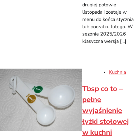
drugiej połowie
listopada i zostaje w
menu do końca stycznia
lub początku lutego. W
sezonie 2025/2026
klasyczna wersja […]
Kuchnia
Tbsp co to –
pełne
wyjaśnienie
łyżki stołowej
w kuchni