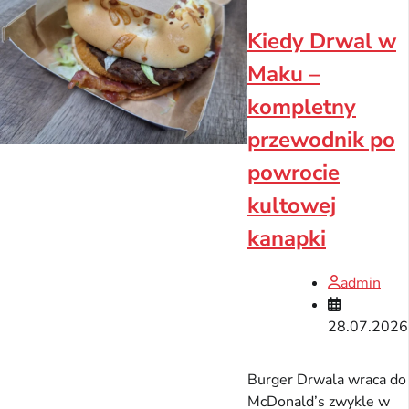
Kiedy Drwal w
Maku –
kompletny
przewodnik po
powrocie
kultowej
kanapki
admin
28.07.2026
Burger Drwala wraca do
McDonald’s zwykle w