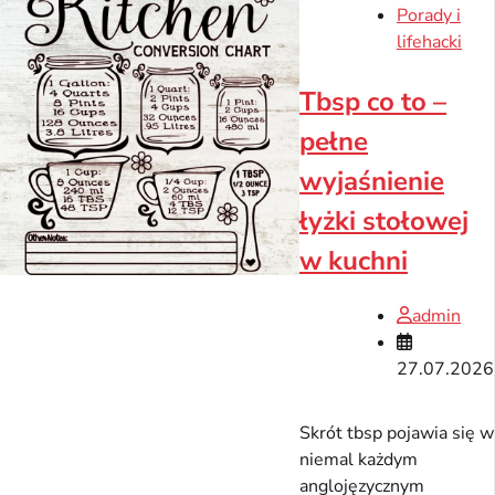
Porady i
lifehacki
Tbsp co to –
pełne
wyjaśnienie
łyżki stołowej
w kuchni
admin
27.07.2026
Skrót tbsp pojawia się w
niemal każdym
anglojęzycznym