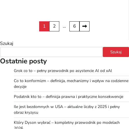
Stronicowanie
1
2
…
6
wpisów
Szukaj
Szukaj
Ostatnie posty
Grok co to – pełny przewodnik po asystencie AI od xAI
Co to konformizm – definicja, mechanizmy i wpływ na codzienne
decyzje
Podatnik kto to – definicja prawna i praktyczne konsekwencje
Ile jest bezdomnych w USA – aktualne liczby z 2025 i pełny
obraz kryzysu
Który Dyson wybrać – kompletny przewodnik po modelach
2026