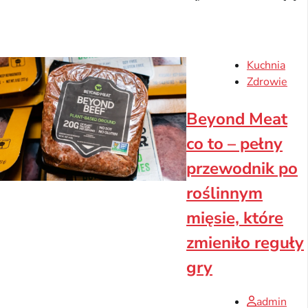
Kuchnia
Zdrowie
Beyond Meat
co to – pełny
przewodnik po
roślinnym
mięsie, które
zmieniło reguły
gry
admin