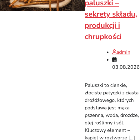
paluszki –
sekrety składu,
produkcji i
chrupkości
admin
03.08.2026
Paluszki to cienkie,
złociste patyczki z ciasta
drożdżowego, których
podstawą jest mąka
pszenna, woda, drożdże,
olej roślinny i sól.
Kluczowy element –
kąpiel w roztworze […]