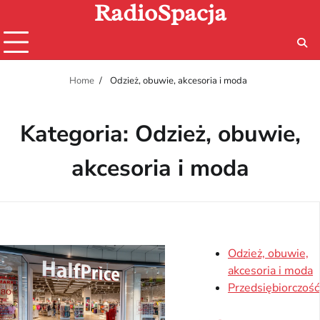
RadioSpacja
Skip
to
content
Home
Odzież, obuwie, akcesoria i moda
Kategoria:
Odzież, obuwie,
akcesoria i moda
Odzież, obuwie,
akcesoria i moda
Przedsiębiorczość