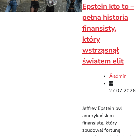
Epstein kto to –
pełna historia
finansisty,
który
wstrząsnął
światem elit
admin
27.07.2026
Jeffrey Epstein był
amerykańskim
finansistą, który
zbudował fortunę