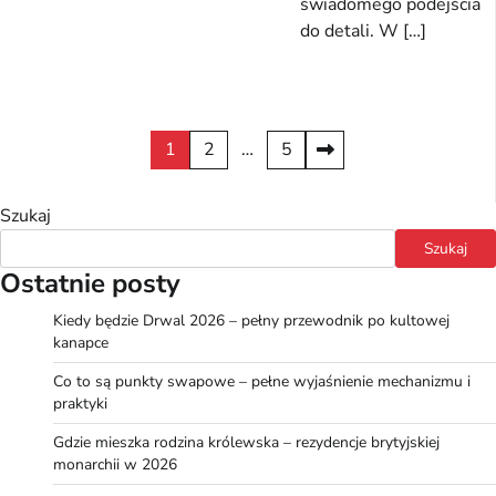
świadomego podejścia
do detali. W […]
Stronicowanie
1
2
…
5
wpisów
Szukaj
Szukaj
Ostatnie posty
Kiedy będzie Drwal 2026 – pełny przewodnik po kultowej
kanapce
Co to są punkty swapowe – pełne wyjaśnienie mechanizmu i
praktyki
Gdzie mieszka rodzina królewska – rezydencje brytyjskiej
monarchii w 2026