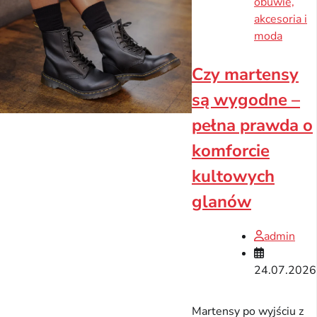
obuwie,
akcesoria i
moda
Czy martensy
są wygodne –
pełna prawda o
komforcie
kultowych
glanów
admin
24.07.2026
Martensy po wyjściu z