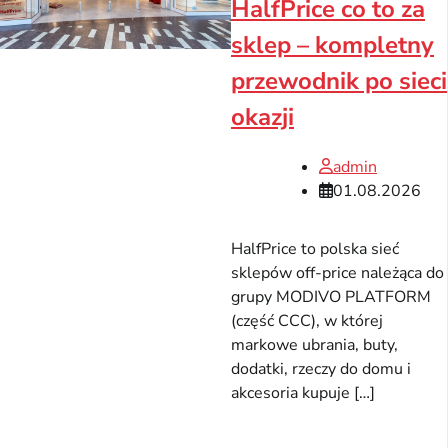
HalfPrice co to za
sklep – kompletny
przewodnik po sieci
okazji
admin
01.08.2026
HalfPrice to polska sieć
sklepów off-price należąca do
grupy MODIVO PLATFORM
(część CCC), w której
markowe ubrania, buty,
dodatki, rzeczy do domu i
akcesoria kupuje […]