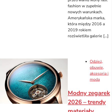
przetrwaniu ikony fast
fashion w zupełnie
nowych warunkach.
Amerykańska marka,
która między 2016 a
2019 rokiem
rozświetliła galerie […]
Odzież,
obuwie,
akcesoria i
moda
Modny zegarek
2026 – trendy
materiały,