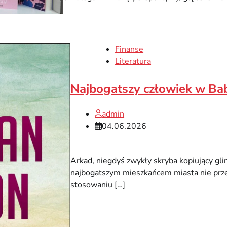
Finanse
Literatura
Najbogatszy człowiek w Bab
admin
04.06.2026
Arkad, niegdyś zwykły skryba kopiujący glin
najbogatszym mieszkańcem miasta nie prze
stosowaniu […]