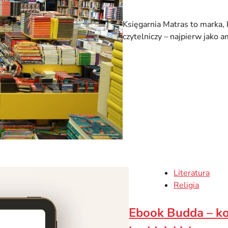
Księgarnia Matras to marka, 
czytelniczy – najpierw jako a
Literatura
Religia
Ebook Budda – k