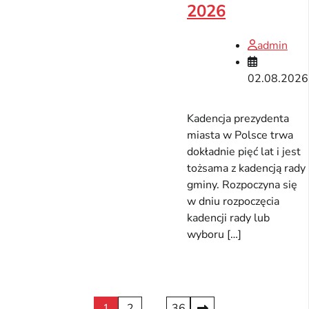
2026
admin
02.08.2026
Kadencja prezydenta
miasta w Polsce trwa
dokładnie pięć lat i jest
tożsama z kadencją rady
gminy. Rozpoczyna się
w dniu rozpoczęcia
kadencji rady lub
wyboru […]
Stronicowanie
1
2
…
36