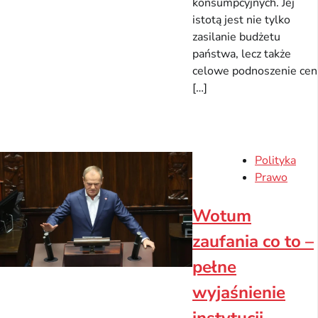
konsumpcyjnych. Jej
istotą jest nie tylko
zasilanie budżetu
państwa, lecz także
celowe podnoszenie cen
[…]
Polityka
Prawo
Wotum
zaufania co to –
pełne
wyjaśnienie