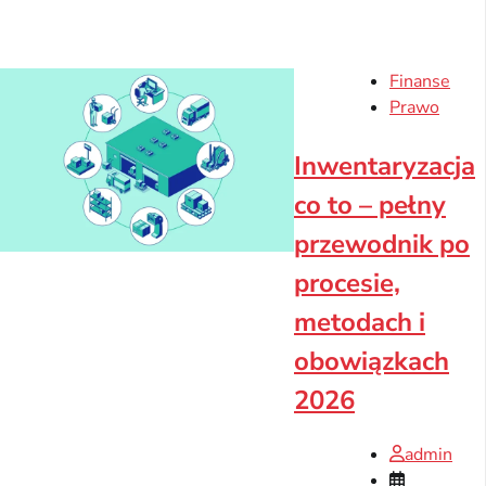
Finanse
Prawo
Inwentaryzacja
co to – pełny
przewodnik po
procesie,
metodach i
obowiązkach
2026
admin