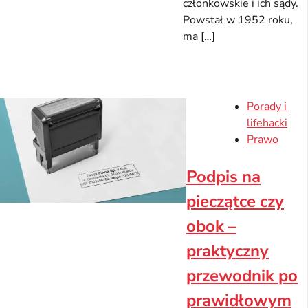
członkowskie i ich sądy.
Powstał w 1952 roku,
ma […]
Porady i
lifehacki
Prawo
Podpis na
pieczątce czy
obok –
praktyczny
przewodnik po
prawidłowym