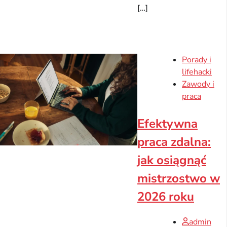
[…]
Porady i
lifehacki
Zawody i
praca
Efektywna
praca zdalna:
jak osiągnąć
mistrzostwo w
2026 roku
admin