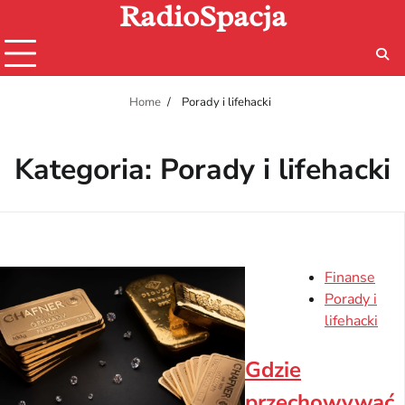
RadioSpacja
Skip
to
content
Home
Porady i lifehacki
Kategoria:
Porady i lifehacki
Finanse
Porady i
lifehacki
Gdzie
przechowywać