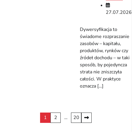
27.07.2026
Dywersyfikacja to
świadome rozpraszanie
zasobów – kapitału,
produktów, rynków czy
źródeł dochodu – w taki
sposób, by pojedyncza
strata nie zniszczyła
całości. W praktyce
oznacza […]
Stronicowanie
1
2
…
20
wpisów