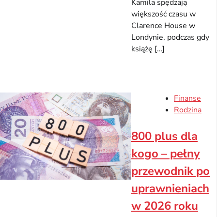
Kamila spędzają
większość czasu w
Clarence House w
Londynie, podczas gdy
książę […]
Finanse
Rodzina
800 plus dla
kogo – pełny
przewodnik po
uprawnieniach
w 2026 roku