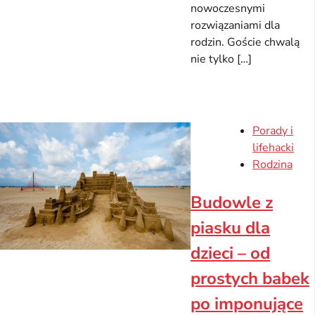
nowoczesnymi
rozwiązaniami dla
rodzin. Goście chwalą
nie tylko […]
Porady i
lifehacki
Rodzina
Budowle z
piasku dla
dzieci – od
prostych babek
po imponujące