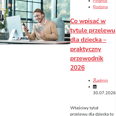
Finanse
Rodzina
Co wpisać w
tytule przelewu
dla dziecka –
praktyczny
przewodnik
2026
admin
30.07.2026
Właściwy tytuł
przelewu dla dziecka to