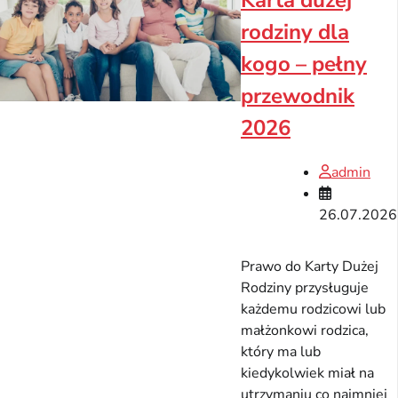
Karta dużej
rodziny dla
kogo – pełny
przewodnik
2026
admin
26.07.2026
Prawo do Karty Dużej
Rodziny przysługuje
każdemu rodzicowi lub
małżonkowi rodzica,
który ma lub
kiedykolwiek miał na
utrzymaniu co najmniej