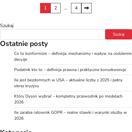
Stronicowanie
1
2
…
4
wpisów
Szukaj
Szukaj
Ostatnie posty
Co to konformizm – definicja, mechanizmy i wpływ na codzienne
decyzje
Podatnik kto to – definicja prawna i praktyczne konsekwencje
Ile jest bezdomnych w USA – aktualne liczby z 2025 i pełny
obraz kryzysu
Który Dyson wybrać – kompletny przewodnik po modelach
2026
Ile zarabia ratownik GOPR – realne stawki i warunki służby w
2026