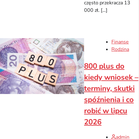
często przekracza 13
000 zł. […]
Finanse
Rodzina
800 plus do
kiedy wniosek –
terminy, skutki
spóźnienia i co
robić w lipcu
2026
admin