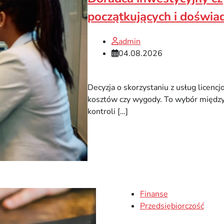
początkujących i doświa
admin
04.08.2026
Decyzja o skorzystaniu z usług licen
kosztów czy wygody. To wybór międz
kontroli […]
Finanse
Przedsiębiorczość