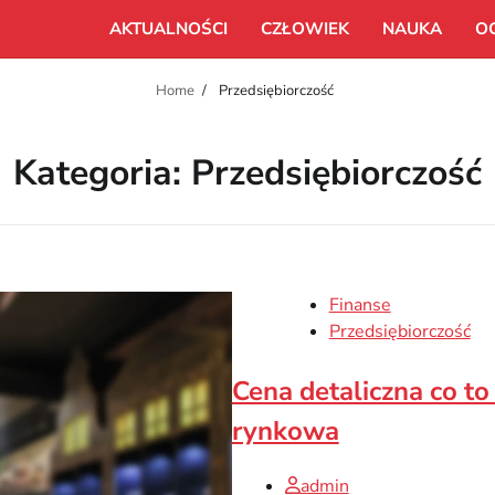
AKTUALNOŚCI
CZŁOWIEK
NAUKA
O
Home
Przedsiębiorczość
Kategoria:
Przedsiębiorczość
Finanse
Przedsiębiorczość
Cena detaliczna co to
rynkowa
admin