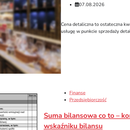
07.08.2026
Cena detaliczna to ostateczna kw
usługę w punkcie sprzedaży deta
Finanse
Przedsiębiorczość
Suma bilansowa co to – k
wskaźniku bilansu