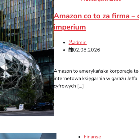
Amazon co to za firma –
imperium
admin
02.08.2026
Amazon to amerykańska korporacja te
internetowa księgarnia w garażu Jeff
cyfrowych […]
Finanse