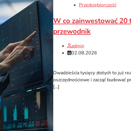
Przedsiębiorczość
W co zainwestować 20 t
przewodnik
admin
02.08.2026
Dwadzieścia tysięcy złotych to już r
oszczędnościowe i zacząć budować pra
[…]