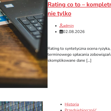
Rating co to – komplet
nie tylko
admin
02.08.2026
Rating to syntetyczna ocena ryzyka
terminowego spłacania zobowiązań. 
skomplikowane dane […]
Historia
Przedsiębiorczość