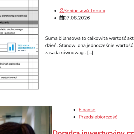
Зелінський Томаш
07.08.2026
Suma bilansowa to całkowita wartość ak
dzień. Stanowi ona jednocześnie wartoś
zasada równowagi: […]
Finanse
Przedsiębiorczość
Doradca inwestycyjny czy