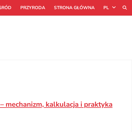
GRÓD
PRZYRODA
STRONA GŁÓWNA
PL
Uk
Ru
Pl
 – mechanizm, kalkulacja i praktyka