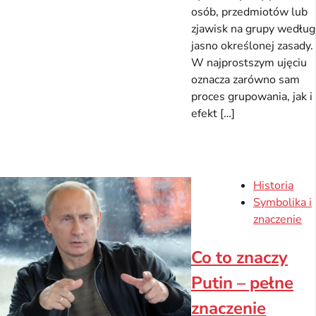
osób, przedmiotów lub
zjawisk na grupy według
jasno określonej zasady.
W najprostszym ujęciu
oznacza zarówno sam
proces grupowania, jak i
efekt […]
Historia
Symbolika i
znaczenie
Co to znaczy
Putin – pełne
znaczenie