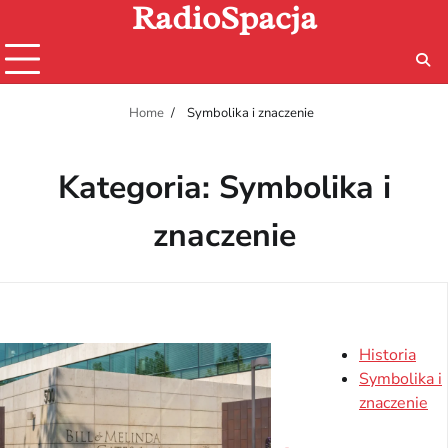
RadioSpacja
Skip
to
content
Home
Symbolika i znaczenie
Kategoria:
Symbolika i
znaczenie
Historia
Symbolika i
znaczenie