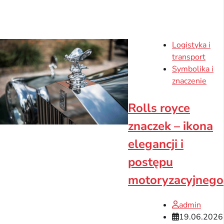
Logistyka i
transport
Symbolika i
znaczenie
Rolls royce
znaczek – ikona
elegancji i
postępu
motoryzacyjnego
admin
19.06.2026