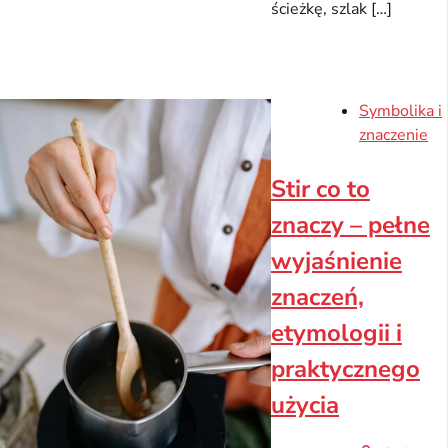
ścieżkę, szlak […]
Symbolika i
znaczenie
Stir co to
znaczy – pełne
wyjaśnienie
znaczeń,
etymologii i
praktycznego
użycia