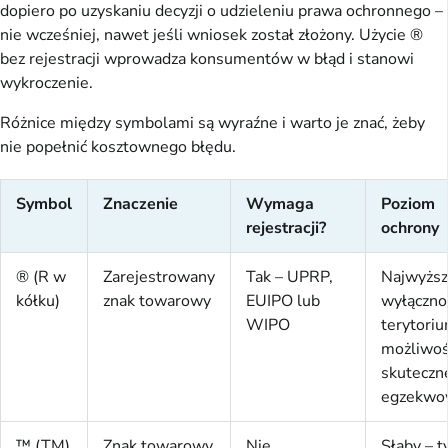
dopiero po uzyskaniu decyzji o udzieleniu prawa ochronnego –
nie wcześniej, nawet jeśli wniosek został złożony. Użycie ®
bez rejestracji wprowadza konsumentów w błąd i stanowi
wykroczenie.
Różnice między symbolami są wyraźne i warto je znać, żeby
nie popełnić kosztownego błędu.
Symbol
Znaczenie
Wymaga
Poziom
rejestracji?
ochrony
® (R w
Zarejestrowany
Tak – UPRP,
Najwyższ
kółku)
znak towarowy
EUIPO lub
wyłączno
WIPO
terytoriu
możliwo
skuteczn
egzekwo
™ (TM)
Znak towarowy
Nie
Słaby – t