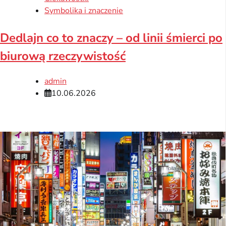
Symbolika i znaczenie
Dedlajn co to znaczy – od linii śmierci po
biurową rzeczywistość
admin
10.06.2026