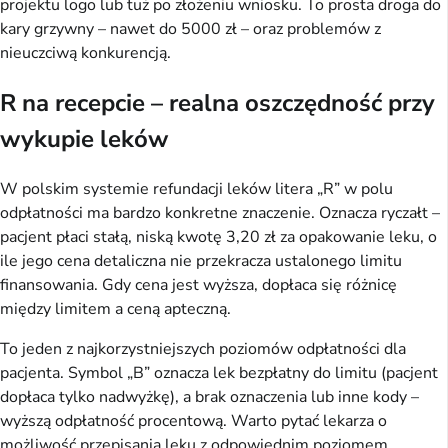
projektu logo lub tuż po złożeniu wniosku. To prosta droga do
kary grzywny – nawet do 5000 zł – oraz problemów z
nieuczciwą konkurencją.
R na recepcie – realna oszczędność przy
wykupie leków
W polskim systemie refundacji leków litera „R” w polu
odpłatności ma bardzo konkretne znaczenie. Oznacza ryczałt –
pacjent płaci stałą, niską kwotę 3,20 zł za opakowanie leku, o
ile jego cena detaliczna nie przekracza ustalonego limitu
finansowania. Gdy cena jest wyższa, dopłaca się różnicę
między limitem a ceną apteczną.
To jeden z najkorzystniejszych poziomów odpłatności dla
pacjenta. Symbol „B” oznacza lek bezpłatny do limitu (pacjent
dopłaca tylko nadwyżkę), a brak oznaczenia lub inne kody –
wyższą odpłatność procentową. Warto pytać lekarza o
możliwość przepisania leku z odpowiednim poziomem