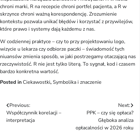
chroni marki, R na recepcie chroni portfel pacjenta, a R w
skrzynce chroni ważną korespondencję. Zrozumienie
kontekstu pozwala unikać błędów i korzystać z przywilejów,
które prawo i systemy dają każdemu z nas.
W codziennej praktyce – czy to przy projektowaniu logo,
wizycie u lekarza czy odbiorze paczki – świadomość tych
niuansów zmienia sposób, w jaki postrzegamy otaczającą nas
rzeczywistość. R nie jest tylko literą. To sygnał, kod i czasem
bardzo konkretna wartość.
Posted in
Ciekawostki
,
Symbolika i znaczenie
Nawigacja
Previous:
Next:
Współczynnik korelacji –
PPK – czy się opłaca?
wpisu
interpretacja
Głęboka analiza
opłacalności w 2026 roku