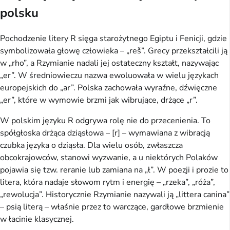
polsku
Pochodzenie litery R sięga starożytnego Egiptu i Fenicji, gdzie
symbolizowała głowę człowieka – „reš”. Grecy przekształcili ją
w „rho”, a Rzymianie nadali jej ostateczny kształt, nazywając
„er”. W średniowieczu nazwa ewoluowała w wielu językach
europejskich do „ar”. Polska zachowała wyraźne, dźwięczne
„er”, które w wymowie brzmi jak wibrujące, drżące „r”.
W polskim języku R odgrywa rolę nie do przecenienia. To
spółgłoska drżąca dziąsłowa – [r] – wymawiana z wibracją
czubka języka o dziąsła. Dla wielu osób, zwłaszcza
obcokrajowców, stanowi wyzwanie, a u niektórych Polaków
pojawia się tzw. reranie lub zamiana na „ł”. W poezji i prozie to
litera, która nadaje słowom rytm i energię – „rzeka”, „róża”,
„rewolucja”. Historycznie Rzymianie nazywali ją „littera canina”
– psią literą – właśnie przez to warczące, gardłowe brzmienie
w łacinie klasycznej.