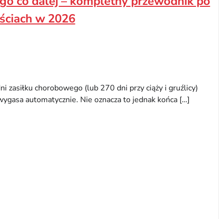
o co dalej – kompletny przewodnik po
ościach w 2026
i zasiłku chorobowego (lub 270 dni przy ciąży i gruźlicy)
ygasa automatycznie. Nie oznacza to jednak końca […]