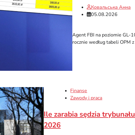
Ковальська Анна
05.08.2026
Agent FBI na poziomie GL-10
rocznie według tabeli OPM z
Finanse
Zawody i praca
Ile zarabia sędzia trybuna
2026