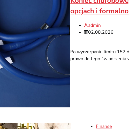
Koniec choroboweg
opcjach i formaln
admin
02.08.2026
Po wyczerpaniu limitu 182 dn
prawo do tego świadczenia w
Finanse