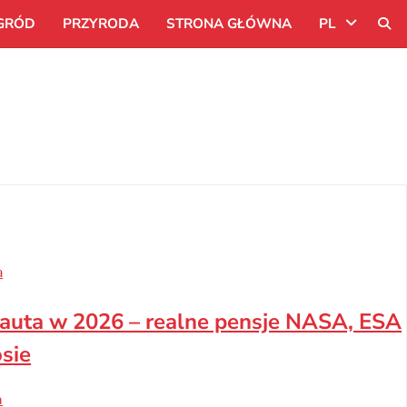
GRÓD
PRZYRODA
STRONA GŁÓWNA
PL
Uk
Ru
Pl
a
onauta w 2026 – realne pensje NASA, ESA
sie
а