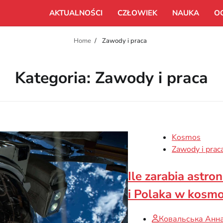
AKTUALNOŚCI
CZŁOWIEK
NAUKA
O
Home
Zawody i praca
Kategoria:
Zawody i praca
Kosmos
Zawody i prac
Ile zarabia astr
i Polaka w kosmo
Ковальська Анн