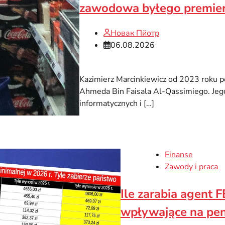
zawodowa byłego premie
Новак Пйотр
06.08.2026
Kazimierz Marcinkiewicz od 2023 roku p
Ahmeda Bin Faisala Al-Qassimiego. Jego 
informatycznych i […]
Finanse
Zawody i praca
Ile zarabia agent F
wpływające na pen