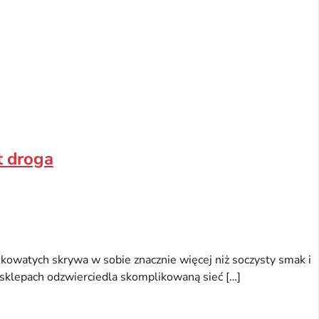
t droga
nkowatych skrywa w sobie znacznie więcej niż soczysty smak i
h sklepach odzwierciedla skomplikowaną sieć […]