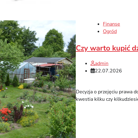
Finanse
Ogród
Czy warto kupić 
admin
22.07.2026
Decyzja o przejęciu prawa d
kwestia kilku czy kilkudziesi