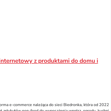
internetowy z produktami do domu i
rma e-commerce należąca do sieci Biedronka, która od 2022
ent artykułów non-food do wyposażenia wnętrz, ogrodu, kuchni