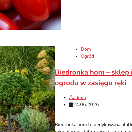
Dom
Ogród
Biedronka hom – sklep 
ogrodu w zasięgu ręki
admin
24.06.2026
Biedronka hom to dedykowana platfo
roku oferuje stały, szeroki asortym