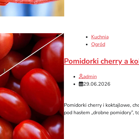
Kuchnia
Ogród
Pomidorki cherry a ko
admin
29.06.2026
Pomidorki cherry i koktajlowe, 
pod hasłem „drobne pomidory”, to