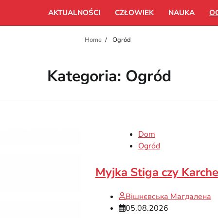
AKTUALNOŚCI
CZŁOWIEK
NAUKA
O
Home
Ogród
Kategoria:
Ogród
Dom
Ogród
Myjka Stiga czy Karch
Вішнєвська Магдалена
05.08.2026