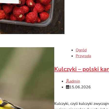
Ogród
Przyroda
Kulczyki – polski ka
admin
15.06.2026
Kulczyki, czyli kulczyki zwyczaj