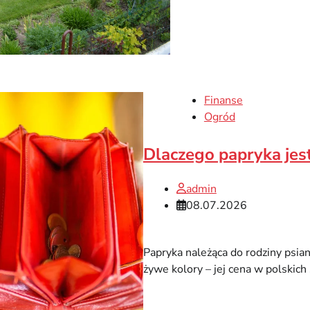
Finanse
Ogród
Dlaczego papryka jes
admin
08.07.2026
Papryka należąca do rodziny psia
żywe kolory – jej cena w polskic