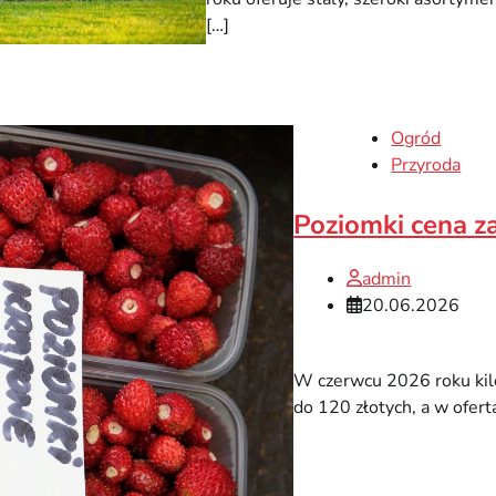
[…]
Ogród
Przyroda
Poziomki cena za
admin
20.06.2026
W czerwcu 2026 roku kil
do 120 złotych, a w ofer