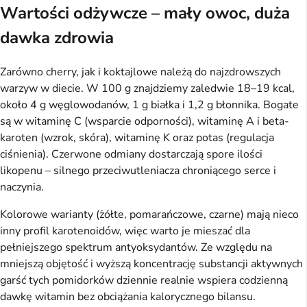
Wartości odżywcze – mały owoc, duża
dawka zdrowia
Zarówno cherry, jak i koktajlowe należą do najzdrowszych
warzyw w diecie. W 100 g znajdziemy zaledwie 18–19 kcal,
około 4 g węglowodanów, 1 g białka i 1,2 g błonnika. Bogate
są w witaminę C (wsparcie odporności), witaminę A i beta-
karoten (wzrok, skóra), witaminę K oraz potas (regulacja
ciśnienia). Czerwone odmiany dostarczają spore ilości
likopenu – silnego przeciwutleniacza chroniącego serce i
naczynia.
Kolorowe warianty (żółte, pomarańczowe, czarne) mają nieco
inny profil karotenoidów, więc warto je mieszać dla
pełniejszego spektrum antyoksydantów. Ze względu na
mniejszą objętość i wyższą koncentrację substancji aktywnych
garść tych pomidorków dziennie realnie wspiera codzienną
dawkę witamin bez obciążania kalorycznego bilansu.