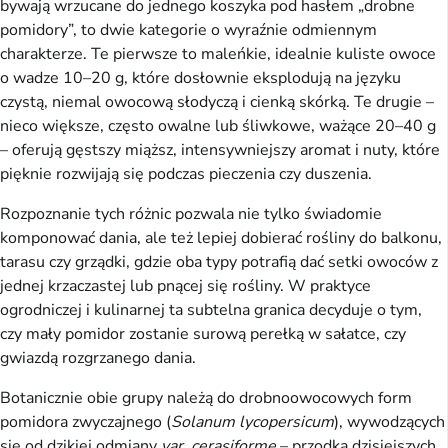
bywają wrzucane do jednego koszyka pod hasłem „drobne
pomidory”, to dwie kategorie o wyraźnie odmiennym
charakterze. Te pierwsze to maleńkie, idealnie kuliste owoce
o wadze 10–20 g, które dosłownie eksplodują na języku
czystą, niemal owocową słodyczą i cienką skórką. Te drugie –
nieco większe, często owalne lub śliwkowe, ważące 20–40 g
– oferują gęstszy miąższ, intensywniejszy aromat i nuty, które
pięknie rozwijają się podczas pieczenia czy duszenia.
Rozpoznanie tych różnic pozwala nie tylko świadomie
komponować dania, ale też lepiej dobierać rośliny do balkonu,
tarasu czy grządki, gdzie oba typy potrafią dać setki owoców z
jednej krzaczastej lub pnącej się rośliny. W praktyce
ogrodniczej i kulinarnej ta subtelna granica decyduje o tym,
czy mały pomidor zostanie surową perełką w sałatce, czy
gwiazdą rozgrzanego dania.
Botanicznie obie grupy należą do drobnoowocowych form
pomidora zwyczajnego (
Solanum lycopersicum
), wywodzących
się od dzikiej odmiany
var. cerasiforme
– przodka dzisiejszych