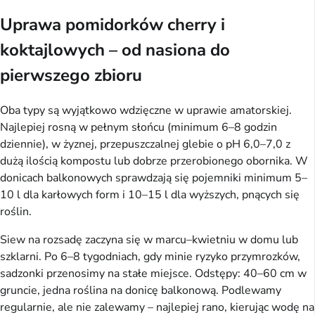
Uprawa pomidorków cherry i
koktajlowych – od nasiona do
pierwszego zbioru
Oba typy są wyjątkowo wdzięczne w uprawie amatorskiej.
Najlepiej rosną w pełnym słońcu (minimum 6–8 godzin
dziennie), w żyznej, przepuszczalnej glebie o pH 6,0–7,0 z
dużą ilością kompostu lub dobrze przerobionego obornika. W
donicach balkonowych sprawdzają się pojemniki minimum 5–
10 l dla karłowych form i 10–15 l dla wyższych, pnących się
roślin.
Siew na rozsadę zaczyna się w marcu–kwietniu w domu lub
szklarni. Po 6–8 tygodniach, gdy minie ryzyko przymrozków,
sadzonki przenosimy na stałe miejsce. Odstępy: 40–60 cm w
gruncie, jedna roślina na donicę balkonową. Podlewamy
regularnie, ale nie zalewamy – najlepiej rano, kierując wodę na