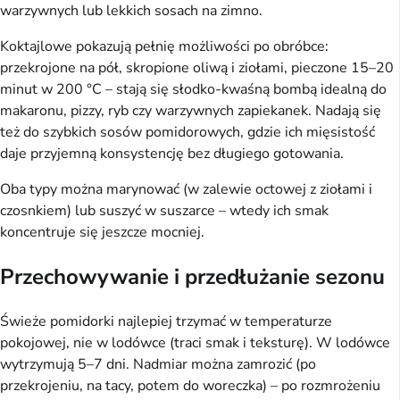
warzywnych lub lekkich sosach na zimno.
Koktajlowe pokazują pełnię możliwości po obróbce:
przekrojone na pół, skropione oliwą i ziołami, pieczone 15–20
minut w 200 °C – stają się słodko-kwaśną bombą idealną do
makaronu, pizzy, ryb czy warzywnych zapiekanek. Nadają się
też do szybkich sosów pomidorowych, gdzie ich mięsistość
daje przyjemną konsystencję bez długiego gotowania.
Oba typy można marynować (w zalewie octowej z ziołami i
czosnkiem) lub suszyć w suszarce – wtedy ich smak
koncentruje się jeszcze mocniej.
Przechowywanie i przedłużanie sezonu
Świeże pomidorki najlepiej trzymać w temperaturze
pokojowej, nie w lodówce (traci smak i teksturę). W lodówce
wytrzymują 5–7 dni. Nadmiar można zamrozić (po
przekrojeniu, na tacy, potem do woreczka) – po rozmrożeniu