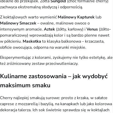
idealne do przekąsek. Żółta
Sungold
(choć formalnie cherry)
zachwyca ekstremalną słodyczą i odpornością.
Z koktajlowych warto wymienić
Malinowy Kapturek
lub
Malinowy Smaczek
– owalne, malinowe owoce o
intensywnym aromacie.
Aztek
(żółty, karłowy) i
Venus
(żółto-
pomarańczowy) wprowadzają kolor i są bardzo plenne nawet
w półcieniu.
Maskotka
to klasyka balkonowa – krzaczasta,
obficie owocująca, odporna na warunki miejskie.
Eksperymentując z kolorami, zyskujemy nie tylko estetykę, ale
też zróżnicowany zestaw przeciwutleniaczy.
Kulinarne zastosowania – jak wydobyć
maksimum smaku
Cherry najlepiej smakują surowe: prosto z krzaka, w sałatce
caprese z mozzarellą i bazylią, na kanapkach lub jako kolorowa
dekoracja talerza. Ich sok świetnie sprawdza się w koktajlach