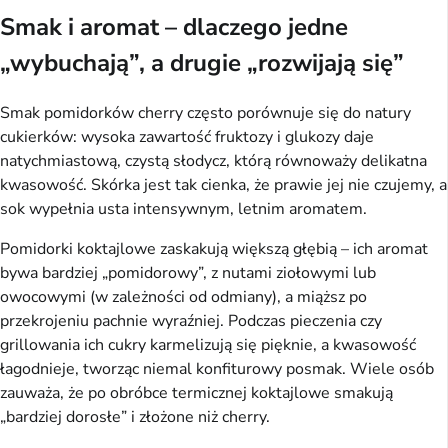
Smak i aromat – dlaczego jedne
„wybuchają”, a drugie „rozwijają się”
Smak pomidorków cherry często porównuje się do natury
cukierków: wysoka zawartość fruktozy i glukozy daje
natychmiastową, czystą słodycz, którą równoważy delikatna
kwasowość. Skórka jest tak cienka, że prawie jej nie czujemy, a
sok wypełnia usta intensywnym, letnim aromatem.
Pomidorki koktajlowe zaskakują większą głębią – ich aromat
bywa bardziej „pomidorowy”, z nutami ziołowymi lub
owocowymi (w zależności od odmiany), a miąższ po
przekrojeniu pachnie wyraźniej. Podczas pieczenia czy
grillowania ich cukry karmelizują się pięknie, a kwasowość
łagodnieje, tworząc niemal konfiturowy posmak. Wiele osób
zauważa, że po obróbce termicznej koktajlowe smakują
„bardziej dorosłe” i złożone niż cherry.