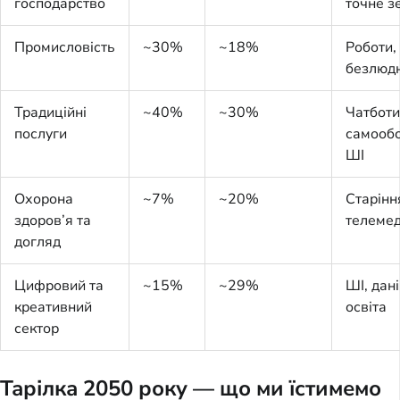
господарство
точне з
Промисловість
~30%
~18%
Роботи,
безлюдн
Традиційні
~40%
~30%
Чатботи
послуги
самообс
ШІ
Охорона
~7%
~20%
Старінн
здоров’я та
телеме
догляд
Цифровий та
~15%
~29%
ШІ, дані
креативний
освіта
сектор
Тарілка 2050 року — що ми їстимемо