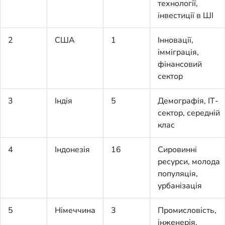
технології,
інвестиції в ШІ
2
США
1
Інновації,
імміграція,
фінансовий
сектор
3
Індія
5
Демографія, ІТ-
сектор, середній
клас
4
Індонезія
16
Сировинні
ресурси, молода
популяція,
урбанізація
5
Німеччина
3
Промисловість,
інженерія,