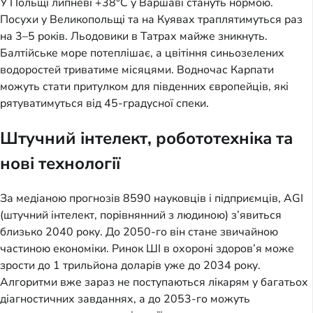
У Польщі липневі +38°C у Варшаві стануть нормою.
Посухи у Великопольщі та на Куявах траплятимуться раз
на 3–5 років. Льодовики в Татрах майже зникнуть.
Балтійське море потеплішає, а цвітіння синьозелених
водоростей триватиме місяцями. Водночас Карпати
можуть стати притулком для південних європейців, які
рятуватимуться від 45-градусної спеки.
Штучний інтелект, робототехніка та
нові технології
За медіаною прогнозів 8590 науковців і підприємців, AGI
(штучний інтелект, порівнянний з людиною) з’явиться
близько 2040 року. До 2050-го він стане звичайною
частиною економіки. Ринок ШІ в охороні здоров’я може
зрости до 1 трильйона доларів уже до 2034 року.
Алгоритми вже зараз не поступаються лікарям у багатьох
діагностичних завданнях, а до 2053-го можуть