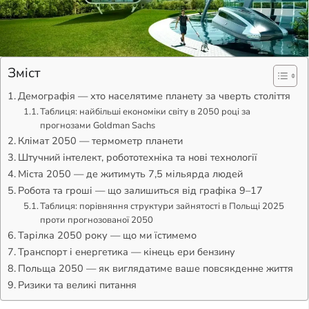
Зміст
Демографія — хто населятиме планету за чверть століття
Таблиця: найбільші економіки світу в 2050 році за
прогнозами Goldman Sachs
Клімат 2050 — термометр планети
Штучний інтелект, робототехніка та нові технології
Міста 2050 — де житимуть 7,5 мільярда людей
Робота та гроші — що залишиться від графіка 9–17
Таблиця: порівняння структури зайнятості в Польщі 2025
проти прогнозованої 2050
Тарілка 2050 року — що ми їстимемо
Транспорт і енергетика — кінець ери бензину
Польща 2050 — як виглядатиме ваше повсякденне життя
Ризики та великі питання