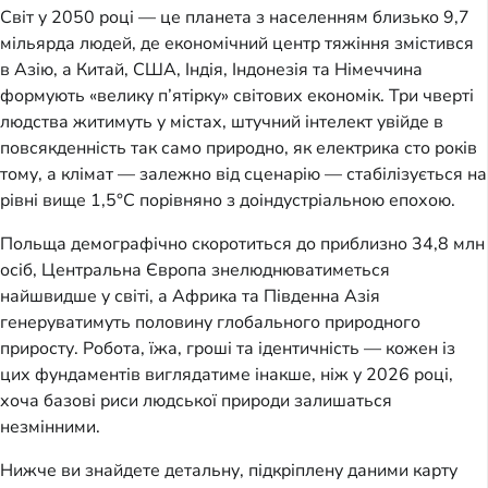
Світ у 2050 році — це планета з населенням близько 9,7
мільярда людей, де економічний центр тяжіння змістився
в Азію, а Китай, США, Індія, Індонезія та Німеччина
формують «велику п’ятірку» світових економік. Три чверті
людства житимуть у містах, штучний інтелект увійде в
повсякденність так само природно, як електрика сто років
тому, а клімат — залежно від сценарію — стабілізується на
рівні вище 1,5°C порівняно з доіндустріальною епохою.
Польща демографічно скоротиться до приблизно 34,8 млн
осіб, Центральна Європа знелюднюватиметься
найшвидше у світі, а Африка та Південна Азія
генеруватимуть половину глобального природного
приросту. Робота, їжа, гроші та ідентичність — кожен із
цих фундаментів виглядатиме інакше, ніж у 2026 році,
хоча базові риси людської природи залишаться
незмінними.
Нижче ви знайдете детальну, підкріплену даними карту