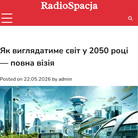
RadioSpacja
Skip
to
content
Як виглядатиме світ у 2050 році
— повна візія
Posted on
22.05.2026
by
admin