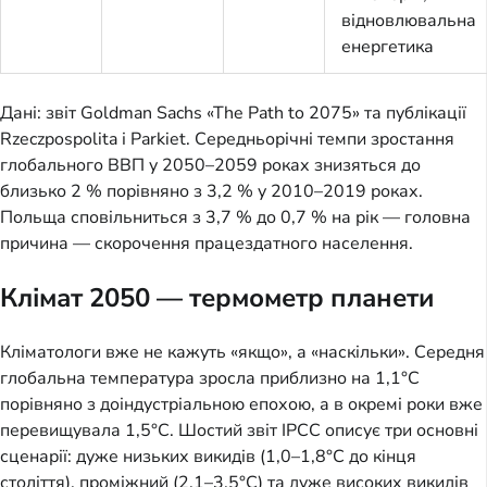
відновлювальна
енергетика
Дані: звіт Goldman Sachs «The Path to 2075» та публікації
Rzeczpospolita і Parkiet. Середньорічні темпи зростання
глобального ВВП у 2050–2059 роках знизяться до
близько 2 % порівняно з 3,2 % у 2010–2019 роках.
Польща сповільниться з 3,7 % до 0,7 % на рік — головна
причина — скорочення працездатного населення.
Клімат 2050 — термометр планети
Кліматологи вже не кажуть «якщо», а «наскільки». Середня
глобальна температура зросла приблизно на 1,1°C
порівняно з доіндустріальною епохою, а в окремі роки вже
перевищувала 1,5°C. Шостий звіт IPCC описує три основні
сценарії: дуже низьких викидів (1,0–1,8°C до кінця
століття), проміжний (2,1–3,5°C) та дуже високих викидів