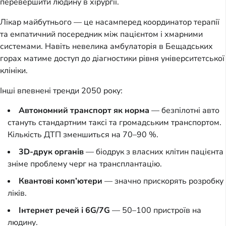
перевершити людину в хірургії.
Лікар майбутнього — це насамперед координатор терапії
та емпатичний посередник між пацієнтом і хмарними
системами. Навіть невелика амбулаторія в Бещадських
горах матиме доступ до діагностики рівня університетської
клініки.
Інші впевнені тренди 2050 року:
Автономний транспорт як норма
— безпілотні авто
стануть стандартним таксі та громадським транспортом.
Кількість ДТП зменшиться на 70–90 %.
3D-друк органів
— біодрук з власних клітин пацієнта
зніме проблему черг на трансплантацію.
Квантові комп’ютери
— значно прискорять розробку
ліків.
Інтернет речей і 6G/7G
— 50–100 пристроїв на
людину.