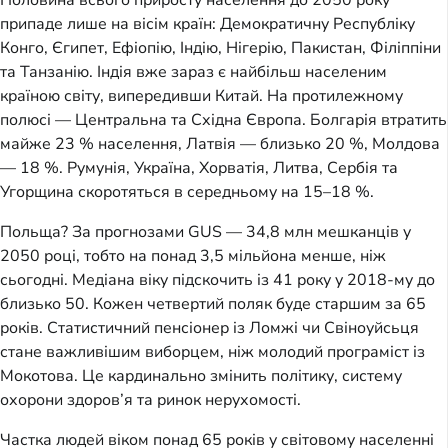
Половина всього приросту населення до 2050 року
припаде лише на вісім країн: Демократичну Республіку
Конго, Єгипет, Ефіопію, Індію, Нігерію, Пакистан, Філіппіни
та Танзанію. Індія вже зараз є найбільш населеним
країною світу, випередивши Китай. На протилежному
полюсі — Центральна та Східна Європа. Болгарія втратить
майже 23 % населення, Латвія — близько 20 %, Молдова
— 18 %. Румунія, Україна, Хорватія, Литва, Сербія та
Угорщина скоротяться в середньому на 15–18 %.
Польща? За прогнозами GUS — 34,8 млн мешканців у
2050 році, тобто на понад 3,5 мільйона менше, ніж
сьогодні. Медіана віку підскочить із 41 року у 2018-му до
близько 50. Кожен четвертий поляк буде старшим за 65
років. Статистичний пенсіонер із Ломжі чи Свіноуйсьця
стане важливішим виборцем, ніж молодий програміст із
Мокотова. Це кардинально змінить політику, систему
охорони здоров’я та ринок нерухомості.
Частка людей віком понад 65 років у світовому населенні