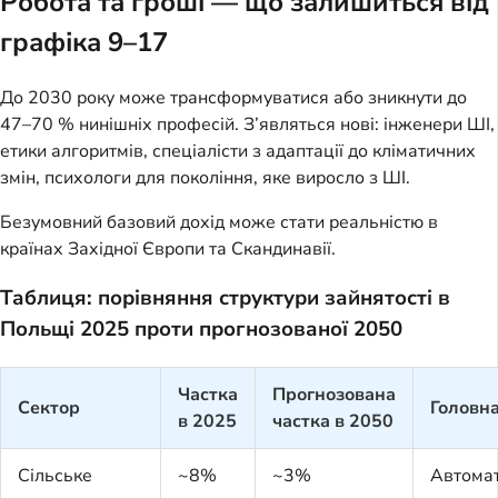
Робота та гроші — що залишиться від
графіка 9–17
До 2030 року може трансформуватися або зникнути до
47–70 % нинішніх професій. З’являться нові: інженери ШІ,
етики алгоритмів, спеціалісти з адаптації до кліматичних
змін, психологи для покоління, яке виросло з ШІ.
Безумовний базовий дохід може стати реальністю в
країнах Західної Європи та Скандинавії.
Таблиця: порівняння структури зайнятості в
Польщі 2025 проти прогнозованої 2050
Частка
Прогнозована
Сектор
Головна
в 2025
частка в 2050
Сільське
~8%
~3%
Автомат