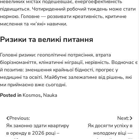
невеликих містах подешевшає, енергоефективність
підвищиться. Чотириденний робочий тиждень може стати
нормою. Головне — розвивати креативність, критичне
мислення та «м’які» навички.
Ризики та великі питання
Головні ризики: геополітичні потрясіння, втрата
біорізноманіття, кліматичні міграції, нерівність. Водночас є
й позитив: зменшення крайньої бідності, прогрес у
медицині та освіті. Майбутнє залежатиме від рішень, які
ми приймаємо вже сьогодні.
Posted in
Kosmos
,
Nauka
Post
Previous:
Next:
Як законно здати квартиру
Як досягти успіху в
navigation
в оренду в 2026 році –
молодому віці —