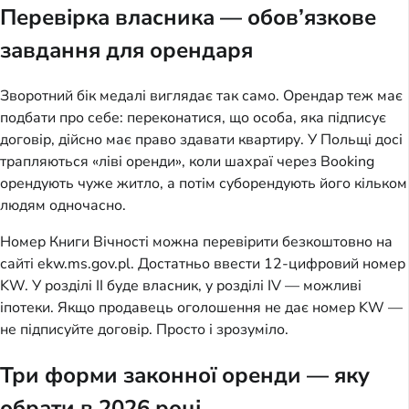
Перевірка власника — обов’язкове
завдання для орендаря
Зворотний бік медалі виглядає так само. Орендар теж має
подбати про себе: переконатися, що особа, яка підписує
договір, дійсно має право здавати квартиру. У Польщі досі
трапляються «ліві оренди», коли шахраї через Booking
орендують чуже житло, а потім суборендують його кільком
людям одночасно.
Номер Книги Вічності можна перевірити безкоштовно на
сайті ekw.ms.gov.pl. Достатньо ввести 12-цифровий номер
KW. У розділі II буде власник, у розділі IV — можливі
іпотеки. Якщо продавець оголошення не дає номер KW —
не підписуйте договір. Просто і зрозуміло.
Три форми законної оренди — яку
обрати в 2026 році