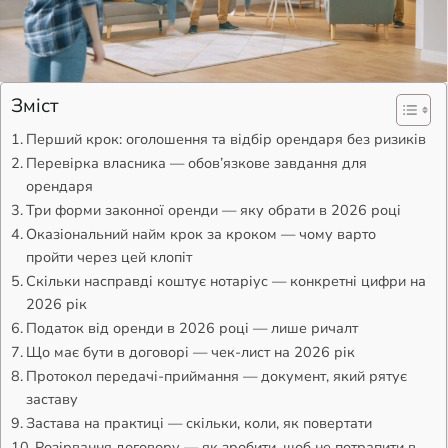
Зміст
Перший крок: оголошення та відбір орендаря без ризиків
Перевірка власника — обов’язкове завдання для
орендаря
Три форми законної оренди — яку обрати в 2026 році
Оказіональний найм крок за кроком — чому варто
пройти через цей клопіт
Скільки насправді коштує нотаріус — конкретні цифри на
2026 рік
Податок від оренди в 2026 році — лише ричалт
Що має бути в договорі — чек-лист на 2026 рік
Протокол передачі-приймання — документ, який рятує
заставу
Застава на практиці — скільки, коли, як повертати
Розірвання договору — як зробити, щоб не потрапити в