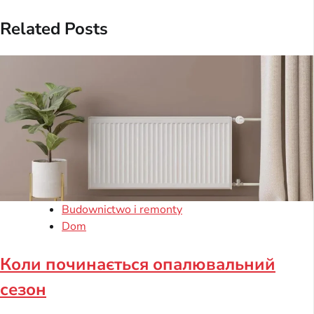
Related Posts
Budownictwo i remonty
Dom
Коли починається опалювальний
сезон