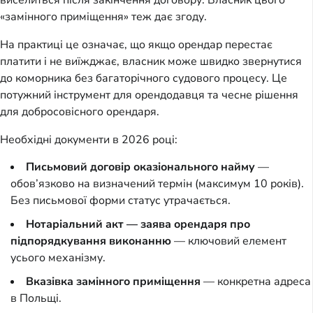
виселиться після закінчення договору. Власник цього
«замінного приміщення» теж дає згоду.
На практиці це означає, що якщо орендар перестає
платити і не виїжджає, власник може швидко звернутися
до коморника без багаторічного судового процесу. Це
потужний інструмент для орендодавця та чесне рішення
для добросовісного орендаря.
Необхідні документи в 2026 році:
Письмовий договір оказіонального найму
—
обов’язково на визначений термін (максимум 10 років).
Без письмової форми статус утрачається.
Нотаріальний акт — заява орендаря про
підпорядкування виконанню
— ключовий елемент
усього механізму.
Вказівка замінного приміщення
— конкретна адреса
в Польщі.