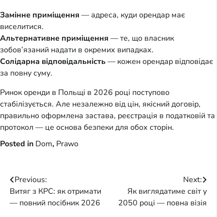
Замінне приміщення
— адреса, куди орендар має
виселитися.
Альтернативне приміщення
— те, що власник
зобов’язаний надати в окремих випадках.
Солідарна відповідальність
— кожен орендар відповідає
за повну суму.
Ринок оренди в Польщі в 2026 році поступово
стабілізується. Але незалежно від цін, якісний договір,
правильно оформлена застава, реєстрація в податковій та
протокол — це основа безпеки для обох сторін.
Posted in
Dom
,
Prawo
Post
Previous:
Next:
Витяг з КРС: як отримати
Як виглядатиме світ у
navigation
— повний посібник 2026
2050 році — повна візія