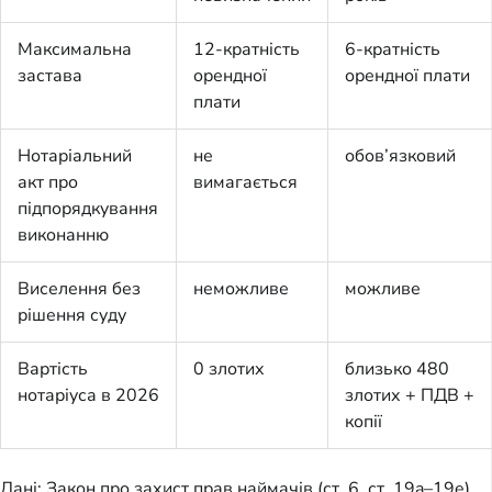
Максимальна
12-кратність
6-кратність
застава
орендної
орендної плати
плати
Нотаріальний
не
обов’язковий
акт про
вимагається
підпорядкування
виконанню
Виселення без
неможливе
можливе
рішення суду
Вартість
0 злотих
близько 480
нотаріуса в 2026
злотих + ПДВ +
копії
Дані: Закон про захист прав наймачів (ст. 6, ст. 19a–19e),