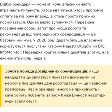
Відбір орендаря — момент, коли власники часто
втрачають пильність. Хтось квапиться, хтось пропонує
оплату за пів року вперед, а хтось просто приємно
посміхається. Однак варто зупинитися. Перевірка
посвідчення особи, запит про місце роботи та
рекомендації від попереднього орендодавця — це
базовий мінімум. У 2026 році дедалі більше власників
користуються послугами Krajowy Rejestr Długów чи BIG
InfoMonitor. Перевірка коштує кілька десятків злотих, але
економить місяці нервів.
Золота порада досвідчених орендодавців:
якщо
кандидат відмовляється показати документи чи
неохоче повідомляє дані роботодавця — це червоний
прапорець. Чесні орендарі нічого не приховують і
самі хочуть побачити запис у Книзі Вічності квартири,
куди вселяються.