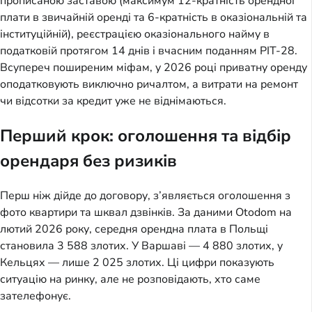
прописаною заставою (максимум 12-кратність орендної
плати в звичайній оренді та 6-кратність в оказіональній та
інституційній), реєстрацією оказіонального найму в
податковій протягом 14 днів і вчасним поданням PIT-28.
Всупереч поширеним міфам, у 2026 році приватну оренду
оподатковують виключно ричалтом, а витрати на ремонт
чи відсотки за кредит уже не віднімаються.
Перший крок: оголошення та відбір
орендаря без ризиків
Перш ніж дійде до договору, з’являється оголошення з
фото квартири та шквал дзвінків. За даними Otodom на
лютий 2026 року, середня орендна плата в Польщі
становила 3 588 злотих. У Варшаві — 4 880 злотих, у
Кельцях — лише 2 025 злотих. Ці цифри показують
ситуацію на ринку, але не розповідають, хто саме
зателефонує.