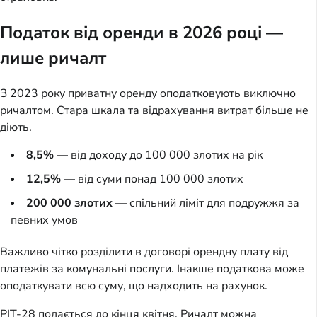
Податок від оренди в 2026 році —
лише ричалт
З 2023 року приватну оренду оподатковують виключно
ричалтом. Стара шкала та відрахування витрат більше не
діють.
8,5%
— від доходу до 100 000 злотих на рік
12,5%
— від суми понад 100 000 злотих
200 000 злотих
— спільний ліміт для подружжя за
певних умов
Важливо чітко розділити в договорі орендну плату від
платежів за комунальні послуги. Інакше податкова може
оподаткувати всю суму, що надходить на рахунок.
PIT-28 подається до кінця квітня. Ричалт можна