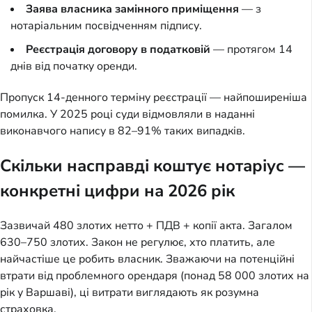
Заява власника замінного приміщення
— з
нотаріальним посвідченням підпису.
Реєстрація договору в податковій
— протягом 14
днів від початку оренди.
Пропуск 14-денного терміну реєстрації — найпоширеніша
помилка. У 2025 році суди відмовляли в наданні
виконавчого напису в 82–91% таких випадків.
Скільки насправді коштує нотаріус —
конкретні цифри на 2026 рік
Зазвичай 480 злотих нетто + ПДВ + копії акта. Загалом
630–750 злотих. Закон не регулює, хто платить, але
найчастіше це робить власник. Зважаючи на потенційні
втрати від проблемного орендаря (понад 58 000 злотих на
рік у Варшаві), ці витрати виглядають як розумна
страховка.