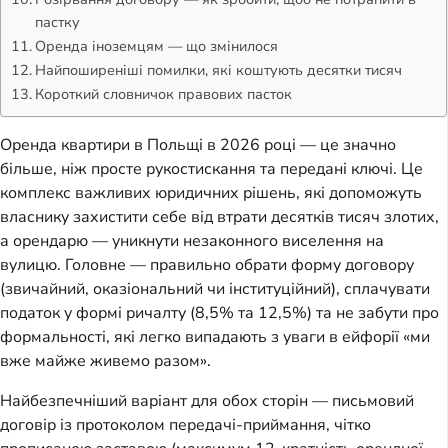
пастку
Оренда іноземцям — що змінилося
Найпоширеніші помилки, які коштують десятки тисяч
Короткий словничок правових пасток
Оренда квартири в Польщі в 2026 році — це значно
більше, ніж просте рукостискання та передані ключі. Це
комплекс важливих юридичних рішень, які допоможуть
власнику захистити себе від втрати десятків тисяч злотих,
а орендарю — уникнути незаконного виселення на
вулицю. Головне — правильно обрати форму договору
(звичайний, оказіональний чи інституційний), сплачувати
податок у формі ричалту (8,5% та 12,5%) та не забути про
формальності, які легко випадають з уваги в ейфорії «ми
вже майже живемо разом».
Найбезпечніший варіант для обох сторін — письмовий
договір із протоколом передачі-приймання, чітко