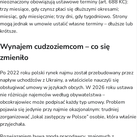
nieoznaczony obowiązują ustawowe terminy (art. 688 KC):
trzy miesiące, gdy czynsz płaci się dłuższymi okresami;
miesiąc, gdy miesięcznie; trzy dni, gdy tygodniowo. Strony
mogą jednak w umowie ustalić własne terminy – dłuższe lub
krótsze.
Wynajem cudzoziemcom – co się
zmieniło
Po 2022 roku polski rynek najmu został przebudowany przez
napływ uchodźców z Ukrainy, a właściciele nauczyli się
obsługiwać umowy w językach obcych. W 2026 roku ustawa
nie różnicuje najemców według obywatelstwa –
obcokrajowiec może podpisać każdy typ umowy. Problem
pojawia się jedynie przy najmie okazjonalnym: trudniej
zorganizować „lokal zastępczy w Polsce” osobie, która właśnie
przyjechała.
Rozwiązaniem bywa zgoda pracodawcy, znajomych z