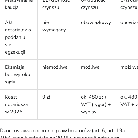
kaucja
czynszu
czynszu
czynszu
Akt
nie
obowiązkowy
obowią
notarialny o
wymagany
poddaniu
się
egzekucji
Eksmisja
niemożliwa
możliwa
możliw
bez wyroku
sądu
Koszt
0 zł
ok. 480 zł +
ok. 480 
notariusza
VAT (rygor) +
VAT + 
w 2026
wypisy
Dane: ustawa o ochronie praw lokatorów (art. 6, art. 19a–
19e), cennik notariatu na 2026 r. wg portali notariuszy-