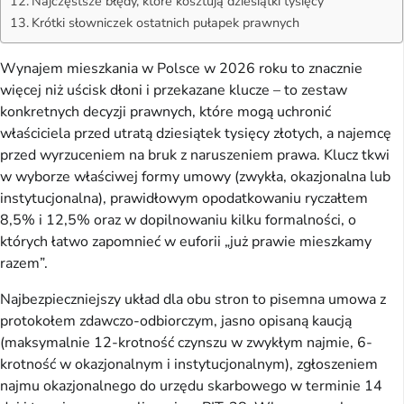
Najczęstsze błędy, które kosztują dziesiątki tysięcy
Krótki słowniczek ostatnich pułapek prawnych
Wynajem mieszkania w Polsce w 2026 roku to znacznie
więcej niż uścisk dłoni i przekazane klucze – to zestaw
konkretnych decyzji prawnych, które mogą uchronić
właściciela przed utratą dziesiątek tysięcy złotych, a najemcę
przed wyrzuceniem na bruk z naruszeniem prawa. Klucz tkwi
w wyborze właściwej formy umowy (zwykła, okazjonalna lub
instytucjonalna), prawidłowym opodatkowaniu ryczałtem
8,5% i 12,5% oraz w dopilnowaniu kilku formalności, o
których łatwo zapomnieć w euforii „już prawie mieszkamy
razem”.
Najbezpieczniejszy układ dla obu stron to pisemna umowa z
protokołem zdawczo-odbiorczym, jasno opisaną kaucją
(maksymalnie 12-krotność czynszu w zwykłym najmie, 6-
krotność w okazjonalnym i instytucjonalnym), zgłoszeniem
najmu okazjonalnego do urzędu skarbowego w terminie 14