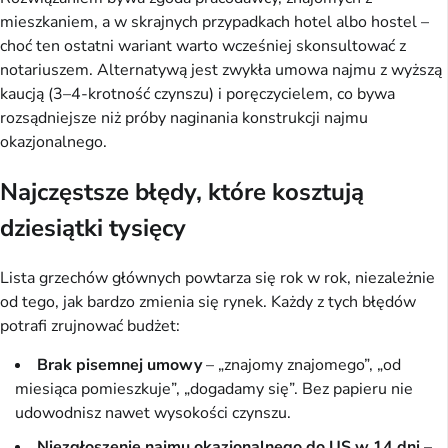
mieszkaniem, a w skrajnych przypadkach hotel albo hostel –
choć ten ostatni wariant warto wcześniej skonsultować z
notariuszem. Alternatywą jest zwykła umowa najmu z wyższą
kaucją (3–4-krotność czynszu) i poręczycielem, co bywa
rozsądniejsze niż próby naginania konstrukcji najmu
okazjonalnego.
Najczęstsze błędy, które kosztują
dziesiątki tysięcy
Lista grzechów głównych powtarza się rok w rok, niezależnie
od tego, jak bardzo zmienia się rynek. Każdy z tych błędów
potrafi zrujnować budżet:
Brak pisemnej umowy
– „znajomy znajomego”, „od
miesiąca pomieszkuje”, „dogadamy się”. Bez papieru nie
udowodnisz nawet wysokości czynszu.
Niezgłoszenie najmu okazjonalnego do US w 14 dni
–