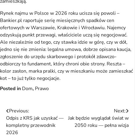
zamieszkają.
Rynek najmu w Polsce w 2026 roku ucisza się powoli –
Bankier.pl raportuje serię miesięcznych spadków cen
ofertowych w Warszawie, Krakowie i Wrocławiu. Najemcy
odzyskują punkt przewagi, właściciele uczą się negocjować.
Ale niezależnie od tego, czy stawka idzie w górę, czy w dół,
jedno się nie zmienia: legalna umowa, dobrze opisana kaucja,
zgłoszenie do urzędu skarbowego i protokół zdawczo-
odbiorczy to fundament, który chroni obie strony. Reszta –
kolor zasłon, marka pralki, czy w mieszkaniu może zamieszkać
kot – to już tylko negocjacje.
Posted in
Dom
,
Prawo
Nawigacja
Previous:
Next:
Odpis z KRS jak uzyskać —
Jak będzie wyglądał świat w
wpisu
kompletny przewodnik
2050 roku — pełna wizja
2026