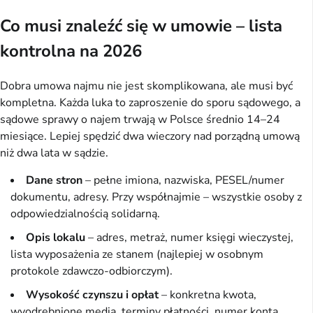
Co musi znaleźć się w umowie – lista
kontrolna na 2026
Dobra umowa najmu nie jest skomplikowana, ale musi być
kompletna. Każda luka to zaproszenie do sporu sądowego, a
sądowe sprawy o najem trwają w Polsce średnio 14–24
miesiące. Lepiej spędzić dwa wieczory nad porządną umową
niż dwa lata w sądzie.
Dane stron
– pełne imiona, nazwiska, PESEL/numer
dokumentu, adresy. Przy współnajmie – wszystkie osoby z
odpowiedzialnością solidarną.
Opis lokalu
– adres, metraż, numer księgi wieczystej,
lista wyposażenia ze stanem (najlepiej w osobnym
protokole zdawczo-odbiorczym).
Wysokość czynszu i opłat
– konkretna kwota,
wyodrębnione media, terminy płatności, numer konta.