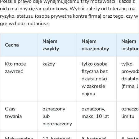
Polskie prawo daje wynajmującemu trzy możliwości i każda z
nich ma inny ciężar gatunkowy. Wybór zależy od tolerancji na
ryzyko, statusu (osoba prywatna kontra firma) oraz tego, czy w
grę wchodzi notariusz.
Najem
Najem
Najem
Cecha
zwykły
okazjonalny
instytu
Kto może
każdy
tylko osoba
tylko
zawrzeć
fizyczna bez
prowad
działalności
działal
w zakresie
(firma, 
najmu
Czas
oznaczony
oznaczony,
oznaczo
trwania
lub
maks. 10 lat
limitu
nieoznaczony
Maksymalna
12-krotność
6-krotność
6-krotn