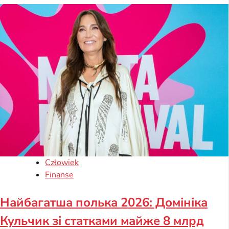
Człowiek
Finanse
Найбагатша полька 2026: Домініка
Кульчик зі статками майже 8 млрд