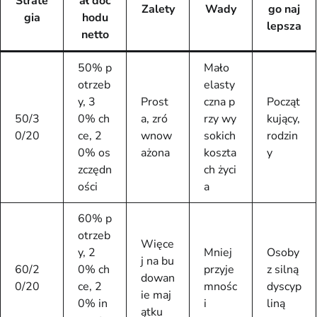
Strate
ał doc
Zalety
Wady
go naj
gia
hodu
lepsza
netto
50% p
Mało
otrzeb
elasty
y, 3
Prost
czna p
Począt
50/3
0% ch
a, zró
rzy wy
kujący,
0/20
ce, 2
wnow
sokich
rodzin
0% os
ażona
koszta
y
zczędn
ch życi
ości
a
60% p
otrzeb
Więce
y, 2
Mniej
Osoby
j na bu
60/2
0% ch
przyje
z silną
dowan
0/20
ce, 2
mnośc
dyscyp
ie maj
0% in
i
liną
ątku