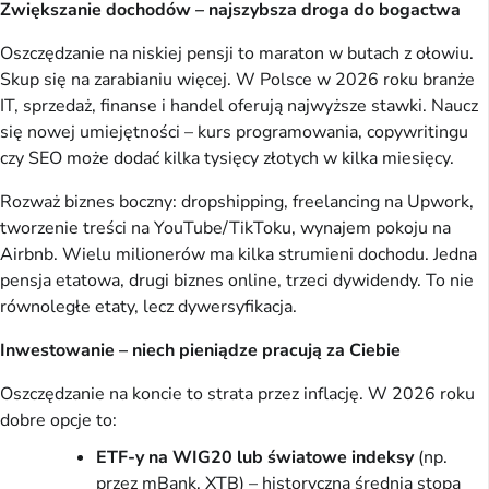
Zwiększanie dochodów – najszybsza droga do bogactwa
Oszczędzanie na niskiej pensji to maraton w butach z ołowiu.
Skup się na zarabianiu więcej. W Polsce w 2026 roku branże
IT, sprzedaż, finanse i handel oferują najwyższe stawki. Naucz
się nowej umiejętności – kurs programowania, copywritingu
czy SEO może dodać kilka tysięcy złotych w kilka miesięcy.
Rozważ biznes boczny: dropshipping, freelancing na Upwork,
tworzenie treści na YouTube/TikToku, wynajem pokoju na
Airbnb. Wielu milionerów ma kilka strumieni dochodu. Jedna
pensja etatowa, drugi biznes online, trzeci dywidendy. To nie
równoległe etaty, lecz dywersyfikacja.
Inwestowanie – niech pieniądze pracują za Ciebie
Oszczędzanie na koncie to strata przez inflację. W 2026 roku
dobre opcje to:
ETF-y na WIG20 lub światowe indeksy
(np.
przez mBank, XTB) – historyczna średnia stopa