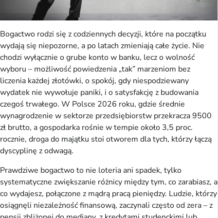
Bogactwo rodzi się z codziennych decyzji, które na początku
wydają się niepozorne, a po latach zmieniają całe życie. Nie
chodzi wyłącznie o grube konto w banku, lecz o wolność
wyboru – możliwość powiedzenia „tak” marzeniom bez
liczenia każdej złotówki, o spokój, gdy niespodziewany
wydatek nie wywołuje paniki, i o satysfakcję z budowania
czegoś trwałego. W Polsce 2026 roku, gdzie średnie
wynagrodzenie w sektorze przedsiębiorstw przekracza 9500
zł brutto, a gospodarka rośnie w tempie około 3,5 proc.
rocznie, droga do majątku stoi otworem dla tych, którzy łączą
dyscyplinę z odwagą.
Prawdziwe bogactwo to nie loteria ani spadek, tylko
systematyczne zwiększanie różnicy między tym, co zarabiasz, a
co wydajesz, połączone z mądrą pracą pieniędzy. Ludzie, którzy
osiągnęli niezależność finansową, zaczynali często od zera – z
pensji zbliżonej do mediany, z kredytami studenckimi lub