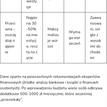
westy
cje
Najpie
Zaawa
Przeci
rw 30
nsowa
wna –
-50%
Maksy
ni, sin
Wyma
oszczę
na inw
malizu
gle z
ga wyr
dzaj n
estycj
je wzr
wysok
zeczeń
ajpier
e, resz
ost
imi do
w
ta na ż
choda
ycie
mi
Dane oparte na powszechnych rekomendacjach ekspertów
finansowych (źródło: analizy bankowe i książki o finansach
osobistych). Po wprowadzeniu budżetu wiele osób odkrywa
dodatkowe 500-1000 zł miesięcznie, które wcześniej
„przeciekały”.