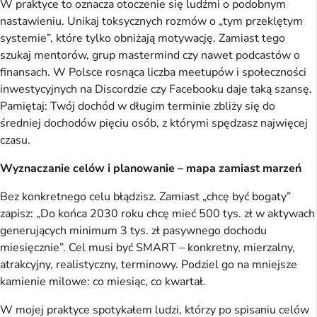
W praktyce to oznacza otoczenie się ludźmi o podobnym
nastawieniu. Unikaj toksycznych rozmów o „tym przeklętym
systemie”, które tylko obniżają motywację. Zamiast tego
szukaj mentorów, grup mastermind czy nawet podcastów o
finansach. W Polsce rosnąca liczba meetupów i społeczności
inwestycyjnych na Discordzie czy Facebooku daje taką szansę.
Pamiętaj: Twój dochód w długim terminie zbliży się do
średniej dochodów pięciu osób, z którymi spędzasz najwięcej
czasu.
Wyznaczanie celów i planowanie – mapa zamiast marzeń
Bez konkretnego celu błądzisz. Zamiast „chcę być bogaty”
zapisz: „Do końca 2030 roku chcę mieć 500 tys. zł w aktywach
generujących minimum 3 tys. zł pasywnego dochodu
miesięcznie”. Cel musi być SMART – konkretny, mierzalny,
atrakcyjny, realistyczny, terminowy. Podziel go na mniejsze
kamienie milowe: co miesiąc, co kwartał.
W mojej praktyce spotykałem ludzi, którzy po spisaniu celów