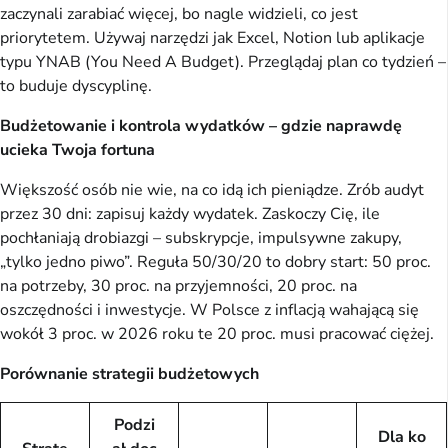
zaczynali zarabiać więcej, bo nagle widzieli, co jest
priorytetem. Używaj narzędzi jak Excel, Notion lub aplikacje
typu YNAB (You Need A Budget). Przeglądaj plan co tydzień –
to buduje dyscyplinę.
Budżetowanie i kontrola wydatków – gdzie naprawdę
ucieka Twoja fortuna
Większość osób nie wie, na co idą ich pieniądze. Zrób audyt
przez 30 dni: zapisuj każdy wydatek. Zaskoczy Cię, ile
pochłaniają drobiazgi – subskrypcje, impulsywne zakupy,
„tylko jedno piwo”. Reguła 50/30/20 to dobry start: 50 proc.
na potrzeby, 30 proc. na przyjemności, 20 proc. na
oszczędności i inwestycje. W Polsce z inflacją wahającą się
wokół 3 proc. w 2026 roku te 20 proc. musi pracować ciężej.
Porównanie strategii budżetowych
Podzi
Dla ko