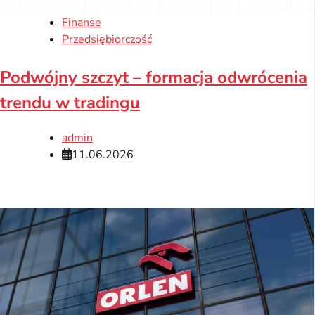
Finanse
Przedsiębiorczość
Podwójny szczyt – formacja odwrócenia
trendu w tradingu
admin
11.06.2026