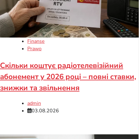
Finanse
Prawo
Скільки коштує радіотелевізійний
абонемент у 2026 році – повні ставки,
знижки та звільнення
admin
03.08.2026