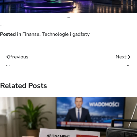
...
...
Posted in
Finanse
,
Technologie i gadżety
Post
Previous:
Next:
...
...
navigation
Related Posts