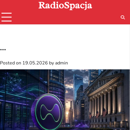
RadioSpacja
Skip
to
content
...
Posted on
19.05.2026
by
admin