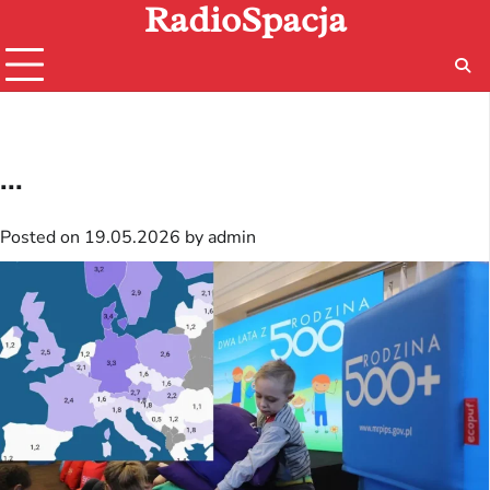
RadioSpacja
Skip
to
content
...
Posted on
19.05.2026
by
admin