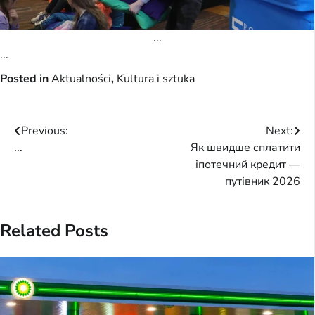
...
...
Posted in
Aktualności
,
Kultura i sztuka
Post
Previous:
Next:
...
Як швидше сплатити
navigation
іпотечний кредит —
путівник 2026
Related Posts